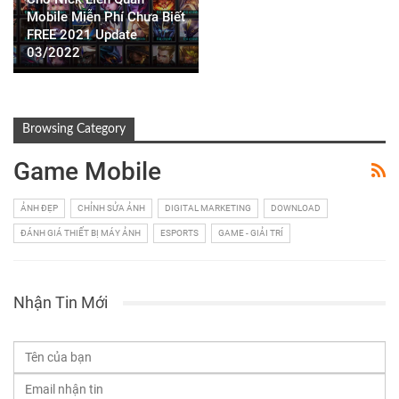
Mobile Miễn Phí Chưa Biết
FREE 2021 Update
03/2022
Browsing Category
Game Mobile
ẢNH ĐẸP
CHỈNH SỬA ẢNH
DIGITAL MARKETING
DOWNLOAD
ĐÁNH GIÁ THIẾT BỊ MÁY ẢNH
ESPORTS
GAME - GIẢI TRÍ
Nhận Tin Mới