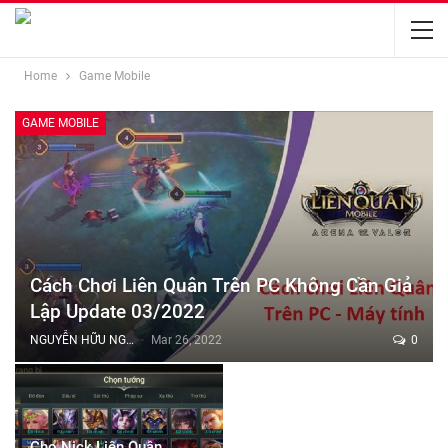
Home
Game Mobile
GAME MOBILE
Cách Chơi Liên Quân Trên PC Không Cần Giả
Lập Update 03/2022
NGUYỄN HỮU NGHĨA
Mar 26, 2022
0
Cho Nick Liên Quân