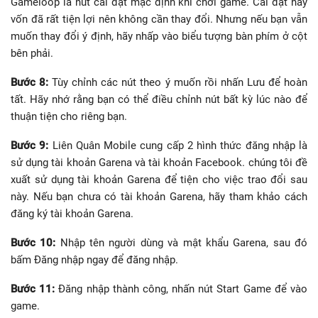
Gameloop là nút cài đặt mặc định khi chơi game. Cài đặt này
vốn đã rất tiện lợi nên không cần thay đổi. Nhưng nếu bạn vẫn
muốn thay đổi ý định, hãy nhấp vào biểu tượng bàn phím ở cột
bên phải.
Bước 8:
Tùy chỉnh các nút theo ý muốn rồi nhấn Lưu để hoàn
tất. Hãy nhớ rằng bạn có thể điều chỉnh nút bất kỳ lúc nào để
thuận tiện cho riêng bạn.
Bước 9:
Liên Quân Mobile cung cấp 2 hình thức đăng nhập là
sử dụng tài khoản Garena và tài khoản Facebook. chúng tôi đề
xuất sử dụng tài khoản Garena để tiện cho việc trao đổi sau
này. Nếu bạn chưa có tài khoản Garena, hãy tham khảo cách
đăng ký tài khoản Garena.
Bước 10:
Nhập tên người dùng và mật khẩu Garena, sau đó
bấm Đăng nhập ngay để đăng nhập.
Bước 11:
Đăng nhập thành công, nhấn nút Start Game để vào
game.