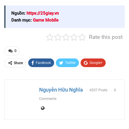
Nguồn:
https://25giay.vn
Danh mục:
Game Mobile
Rate this post
0
Facebook
Twitter
Google+
Share
ReddIt
WhatsApp
Pinterest
Email
Nguyễn Hữu Nghĩa
4557 Posts
0
Comments