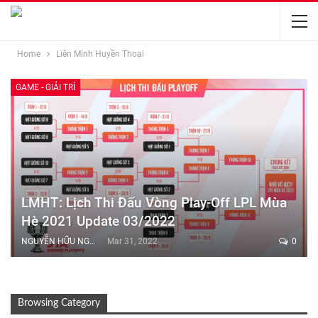
Home
Liên Minh Huyền Thoại
GAME - GIẢI TRÍ
LMHT: Lịch Thi Đấu Vòng Play-Off LPL Mùa
Hè 2021 Update 03/2022
NGUYỄN HỮU NGHĨA
Mar 31, 2022
0
Browsing Category