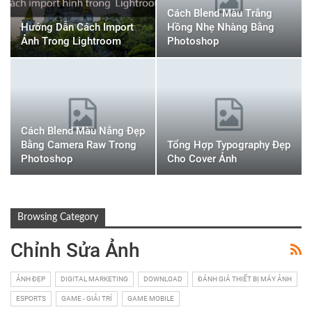
Cách Blend Màu Trắng
Hướng Dẫn Cách Import
Hồng Nhẹ Nhàng Bằng
Ảnh Trong Lightroom
Photoshop
Cách Blend Màu Nắng Đẹp
Bằng Camera Raw Trong
Tổng Hợp Typography Đẹp
Photoshop
Cho Cover Ảnh
Browsing Category
Chỉnh Sửa Ảnh
ẢNH ĐẸP
DIGITAL MARKETING
DOWNLOAD
ĐÁNH GIÁ THIẾT BỊ MÁY ẢNH
ESPORTS
GAME - GIẢI TRÍ
GAME MOBILE