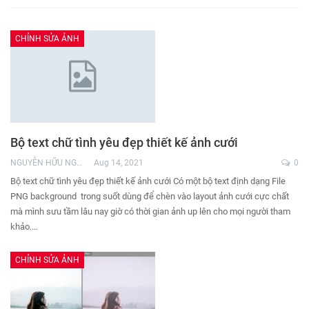
CHỈNH SỬA ẢNH
Bộ text chữ tình yêu đẹp thiết kế ảnh cưới
NGUYỄN HỮU NGHĨA
Aug 14, 2021
0
Bộ text chữ tình yêu đẹp thiết kế ảnh cưới Có một bộ text định dạng File
PNG background trong suốt dùng để chèn vào layout ảnh cưới cực chất
mà mình sưu tầm lâu nay giờ có thời gian ảnh up lên cho mọi người tham
khảo.…
CHỈNH SỬA ẢNH