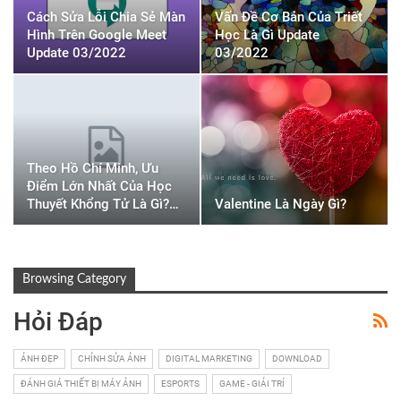
Cách Sửa Lỗi Chia Sẻ Màn
Vấn Đề Cơ Bản Của Triết
Hình Trên Google Meet
Học Là Gì Update
Update 03/2022
03/2022
Theo Hồ Chí Minh, Ưu
Điểm Lớn Nhất Của Học
Thuyết Khổng Tử Là Gì?…
Valentine Là Ngày Gì?
Browsing Category
Hỏi Đáp
ẢNH ĐẸP
CHỈNH SỬA ẢNH
DIGITAL MARKETING
DOWNLOAD
ĐÁNH GIÁ THIẾT BỊ MÁY ẢNH
ESPORTS
GAME - GIẢI TRÍ