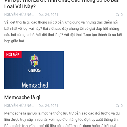
Loại Vải Này?
NGUYỄN HỮU NGHĨA
Dec 24, 2021
0
Vải dệt thoi là gì, các thông số cơ bản, ứng dụng và những đặc điểm nổi
bật nhất về loại vải này? Bài viết sau đây chúng tôi sẽ giải đáp hết những
câu hỏi củ bạn nhé. Vải dệt thoi là gì? Vải dệt thoi được tạo thành từ sự kết
hợp giữa hai…
HỎI ĐÁP
Memcache là gì
NGUYỄN HỮU NGHĨA
Dec 24, 2021
0
Memcache là gì? Đó là một hệ thống lưu trữ bản sao các đối tượng và dữ
liệu được truy cập nhiều lần với mục đích tăng tốc độ truy xuất thông tin.
Bằng cách truy vấn cơ sở dữ liệu bộ nhớ đệm, nội dung hoặc là kết quả