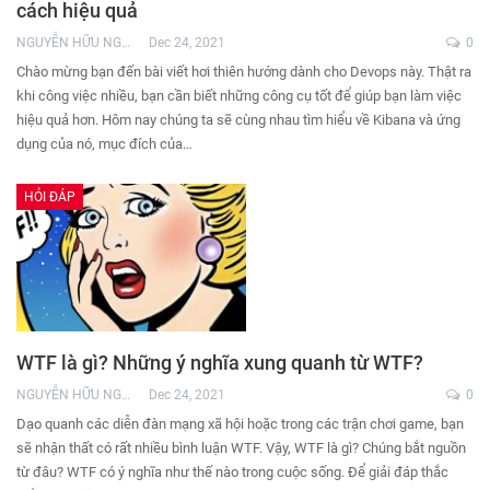
cách hiệu quả
NGUYỄN HỮU NGHĨA
Dec 24, 2021
0
Chào mừng bạn đến bài viết hơi thiên hướng dành cho Devops này. Thật ra
khi công việc nhiều, bạn cần biết những công cụ tốt để giúp bạn làm việc
hiệu quả hơn. Hôm nay chúng ta sẽ cùng nhau tìm hiểu về Kibana và ứng
dụng của nó, mục đích của…
HỎI ĐÁP
WTF là gì? Những ý nghĩa xung quanh từ WTF?
NGUYỄN HỮU NGHĨA
Dec 24, 2021
0
Dạo quanh các diễn đàn mạng xã hội hoặc trong các trận chơi game, bạn
sẽ nhận thất có rất nhiều bình luận WTF. Vậy, WTF là gì? Chúng bắt nguồn
từ đâu? WTF có ý nghĩa như thế nào trong cuộc sống. Để giải đáp thắc