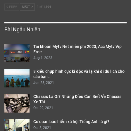
PREV
NEXT
1 of 1,194
Bài Ngẫu Nhiên
Tài khoản Mytv Net miễn phí 2023, Acc Mytv Vip
Free
Aug 1, 2023
8 kiểu chụp hình cực kì độc và lạ khi đi du lịch cho
các bạn…
Jun 28, 2021
Chassis Là Gì? Những Điều Cần Biết Về Chassis
Xe Tải
Oct 29, 2021
Cơ quan bảo hiểm xã hội Tiếng Anh là gì?
Oct 8, 2021