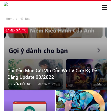
Home
Hỏi Đáp
GAME - GIẢI TRÍ
Chỉ Dẫn Mua Gói Vip Của WeTV Cực Kỳ Dễ
Dàng Update 03/2022
NGUYỄN HỮU NGHĨA
Mar 26, 2022
0