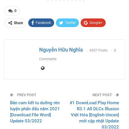
0
Facebook
Twitter
Google+
Share
ReddIt
WhatsApp
Pinterest
Email
Nguyễn Hữu Nghĩa
4557 Posts
0
Comments
PREV POST
NEXT POST
Bản cam kết tu dưỡng rèn
#1 DownLoad Play Home
luyện phấn đấu năm 2021
R3.1 All DLCs Illusion
[Download File Word]
Việt Hóa [English-Uncen]
Update 03/2022
mới cập nhật Update
03/2022