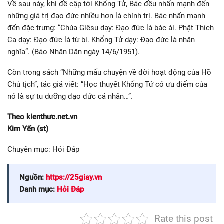
Về sau này, khi đề cập tới Khổng Tử, Bác đều nhấn mạnh đến
những giá trị đạo đức nhiều hơn là chính trị. Bác nhấn mạnh
đến đặc trưng: “Chúa Giêsu dạy: Đạo đức là bác ái. Phật Thích
Ca dạy: Đạo đức là từ bi. Khổng Tử dạy: Đạo đức là nhân
nghĩa”. (Báo Nhân Dân ngày 14/6/1951).
Còn trong sách “Những mẩu chuyện về đời hoạt động của Hồ
Chủ tịch”, tác giả viết: “Học thuyết Khổng Tử có ưu điểm của
nó là sự tu dưỡng đạo đức cá nhân…”.
Theo kienthưc.net.vn
Kim Yến (st)
Chuyên mục: Hỏi Đáp
Nguồn:
https://25giay.vn
Danh mục:
Hỏi Đáp
Rate this post