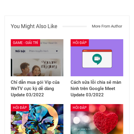
You Might Also Like
More From Author
GAME - GIẢI TRÍ
HỎI ĐÁP
Chỉ dẫn mua gói Vip của
Cách sửa lỗi chia sẻ màn
WeTV cực kỳ dễ dàng
hình trên Google Meet
Update 03/2022
Update 03/2022
HỎI ĐÁP
HỎI ĐÁP