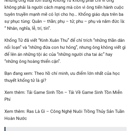
Những ông vua tôn sùng Khổng Tử không phải chỉ vì ông
không phải là người cách mạng mà còn vì ông tiến hành cuộc
tuyên truyền mạnh mẽ có lợi cho họ… Khổng giáo dựa trên ba
sự phục tùng: Quân – thần; phụ – tử; phu – phụ và năm đức là:
“ Nhân, nghĩa, lễ, trí, tín”.
Khổng Tử đã viết “Kinh Xuân Thu” để chỉ trích “những thần dân
nổi loạn” và “những đứa con hư hỏng”, nhưng ông không viết gì
để lên án những tội ác của “những người cha tai ác” hay
“những ông hoàng thiển cận”.
Bạn đang xem: Theo hồ chí minh, ưu điểm lớn nhất của học
thuyết khổng tử là gì?
Xem thêm: Tải Game Sinh Tồn – Tải Về Game Sinh Tồn Miễn
Phí
Xem thêm: Ras Là Gì – Công Nghệ Nuôi Trồng Thủy Sản Tuần
Hoàn Nước