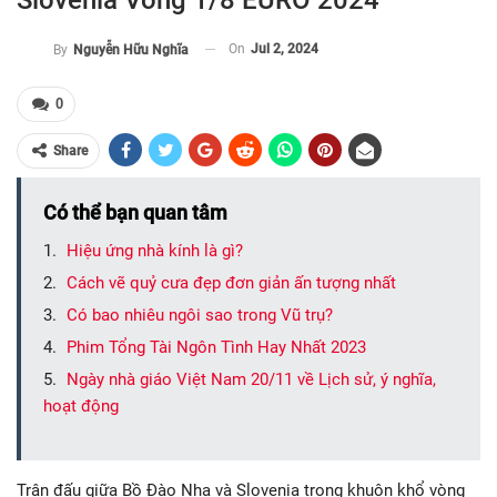
Slovenia Vòng 1/8 EURO 2024
On
Jul 2, 2024
By
Nguyễn Hữu Nghĩa
0
Share
Có thể bạn quan tâm
Hiệu ứng nhà kính là gì?
Cách vẽ quỷ cưa đẹp đơn giản ấn tượng nhất
Có bao nhiêu ngôi sao trong Vũ trụ?
Phim Tổng Tài Ngôn Tình Hay Nhất 2023
Ngày nhà giáo Việt Nam 20/11 về Lịch sử, ý nghĩa,
hoạt động
Trận đấu giữa Bồ Đào Nha và Slovenia trong khuôn khổ vòng