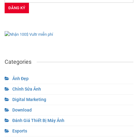
Categories
Ảnh Đẹp
Chỉnh Sửa Ảnh
Digital Marketing
Download
Đánh Giá Thiết Bị Máy Ảnh
Esports