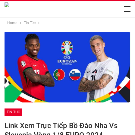
Home
Tin Tức
TIN TỨC
Link Xem Trực Tiếp Bồ Đào Nha Vs