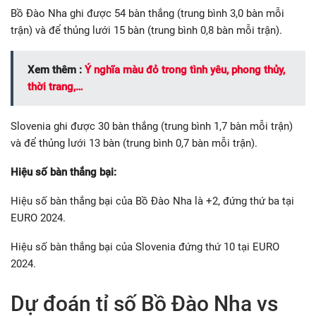
Bồ Đào Nha ghi được 54 bàn thắng (trung bình 3,0 bàn mỗi
trận) và để thủng lưới 15 bàn (trung bình 0,8 bàn mỗi trận).
Xem thêm :
Ý nghĩa màu đỏ trong tình yêu, phong thủy,
thời trang,…
Slovenia ghi được 30 bàn thắng (trung bình 1,7 bàn mỗi trận)
và để thủng lưới 13 bàn (trung bình 0,7 bàn mỗi trận).
Hiệu số bàn thắng bại:
Hiệu số bàn thắng bại của Bồ Đào Nha là +2, đứng thứ ba tại
EURO 2024.
Hiệu số bàn thắng bại của Slovenia đứng thứ 10 tại EURO
2024.
Dự đoán tỉ số Bồ Đào Nha vs