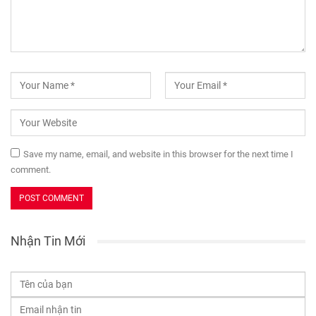
Save my name, email, and website in this browser for the next time I
comment.
Nhận Tin Mới