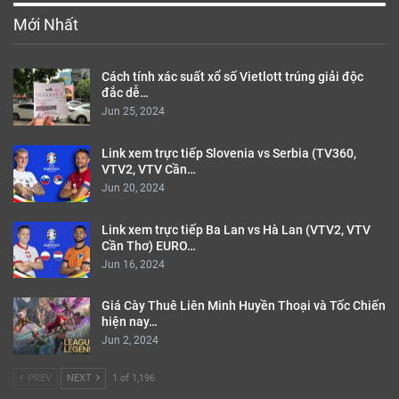
Mới Nhất
Cách tính xác suất xổ số Vietlott trúng giải độc
đắc dễ…
Jun 25, 2024
Link xem trực tiếp Slovenia vs Serbia (TV360,
VTV2, VTV Cần…
Jun 20, 2024
Link xem trực tiếp Ba Lan vs Hà Lan (VTV2, VTV
Cần Thơ) EURO…
Jun 16, 2024
Giá Cày Thuê Liên Minh Huyền Thoại và Tốc Chiến
hiện nay…
Jun 2, 2024
PREV
NEXT
1 of 1,196