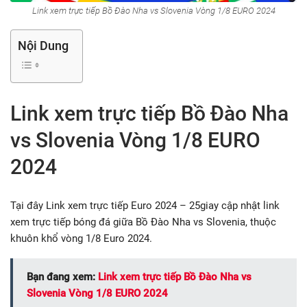
Link xem trực tiếp Bồ Đào Nha vs Slovenia Vòng 1/8 EURO 2024
Nội Dung
Link xem trực tiếp Bồ Đào Nha
vs Slovenia Vòng 1/8 EURO
2024
Tại đây Link xem trực tiếp Euro 2024 – 25giay cập nhật link
xem trực tiếp bóng đá giữa Bồ Đào Nha vs Slovenia, thuộc
khuôn khổ vòng 1/8 Euro 2024.
Bạn đang xem:
Link xem trực tiếp Bồ Đào Nha vs
Slovenia Vòng 1/8 EURO 2024