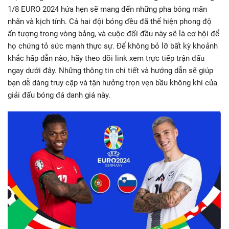
1/8 EURO 2024 hứa hẹn sẽ mang đến những pha bóng mãn
nhãn và kịch tính. Cả hai đội bóng đều đã thể hiện phong độ
ấn tượng trong vòng bảng, và cuộc đối đầu này sẽ là cơ hội để
họ chứng tỏ sức mạnh thực sự. Để không bỏ lỡ bất kỳ khoảnh
khắc hấp dẫn nào, hãy theo dõi link xem trực tiếp trận đấu
ngay dưới đây. Những thông tin chi tiết và hướng dẫn sẽ giúp
bạn dễ dàng truy cập và tận hưởng trọn vẹn bầu không khí của
giải đấu bóng đá danh giá này.