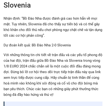
Slovenia
Nhận định: “Bồ Đào Nha được đánh giá cao hơn hẳn về mọi
mặt. Tuy nhiên, Slovenia đã cho thấy sự tiến bộ và có thể gây
khó khăn cho đối thủ nếu chơi phòng ngự chặt chẽ và tận dụng
tốt các cơ hội phản công”.
Dự đoán kết quả: Bồ Đào Nha 2-0 Slovenia
Với những thông tin chi tiết về trận đấu và các yếu tố phong độ
của hai đội, trận đấu giữa Bồ Đào Nha và Slovenia trong vòng
1/8 EURO 2024 chắc chắn sẽ là một cuộc đối đầu đáng mong
đợi. Đừng bỏ lỡ cơ hội theo dõi trực tiếp trận đấu này qua link
xem trực tiếp được cung cấp. Hãy chuẩn bị tinh thần để cùng
hoà mình vào không khí sôi động và cổ vũ cho đội bóng mà
bạn yêu thích. Chúc các bạn có những giây phút thưởng thức
bóng đá đầy hào hứng và thú vị!