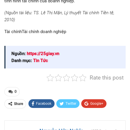
tình hình tài chính của doanh nghiệp.
(Nguồn tài liệu: TS. Lê Thị Mận, Lý thuyết Tài chính Tiền tệ,
2010)
Tài chínhTài chính doanh nghiệp
Nguồn:
https://25giay.vn
Danh mục:
Tin Tức
Rate this post
0
Facebook
Twitter
Google+
Share
ReddIt
WhatsApp
Pinterest
Email