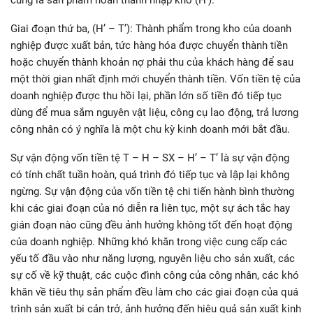
cùng là sản phẩm hoàn thành nhập kho (H’).
Giai đoạn thứ ba, (H’ – T’): Thành phẩm trong kho của doanh
nghiệp được xuất bản, tức hàng hóa được chuyển thành tiền
hoặc chuyển thành khoản nợ phải thu của khách hàng để sau
một thời gian nhất định mới chuyển thành tiền. Vốn tiền tệ của
doanh nghiệp được thu hồi lại, phần lớn số tiền đó tiếp tục
dùng để mua sắm nguyên vật liệu, công cụ lao động, trả lương
công nhân có ý nghĩa là một chu kỳ kinh doanh mới bắt đầu.
Sự vận động vốn tiền tệ T – H – SX – H’ – T’ là sự vận động
có tính chất tuần hoàn, quá trình đó tiếp tục và lập lại không
ngừng. Sự vận động của vốn tiền tệ chi tiến hành bình thường
khi các giai đoạn của nó diễn ra liên tục, một sự ách tắc hay
gián đoạn nào cũng đều ảnh hưởng không tốt đến hoạt động
của doanh nghiệp. Những khó khăn trong việc cung cấp các
yếu tố đầu vào như năng lượng, nguyên liệu cho sản xuất, các
sự cố về kỹ thuật, các cuộc đình công của công nhân, các khó
khăn về tiêu thụ sản phẩm đều làm cho các giai đoạn của quá
trình sản xuất bị cản trở, ảnh hưởng đến hiệu quả sản xuất kinh