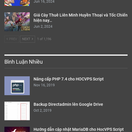
Jun 16, 2024
Giá Cày Thuê Liên Minh Huyền Thoại và Tốc Chiến
hiện nay…
Jun 2, 2024
PREV
NEXT
1 of 1,196
Bình Luận Nhiều
Nâng cấp PHP 7.4 cho HOCVPS Script
Nov 16, 2019
Backup Directadmin lên Google Drive
Oct 2, 2019
Hướng dẫn cập nhật MariaDB cho HocVPS Script