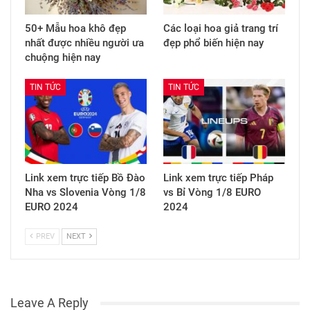
50+ Mẫu hoa khô đẹp
Các loại hoa giả trang trí
nhất được nhiều người ưa
đẹp phổ biến hiện nay
chuộng hiện nay
TIN TỨC
TIN TỨC
Link xem trực tiếp Bồ Đào
Link xem trực tiếp Pháp
Nha vs Slovenia Vòng 1/8
vs Bỉ Vòng 1/8 EURO
EURO 2024
2024
PREV
NEXT
Leave A Reply