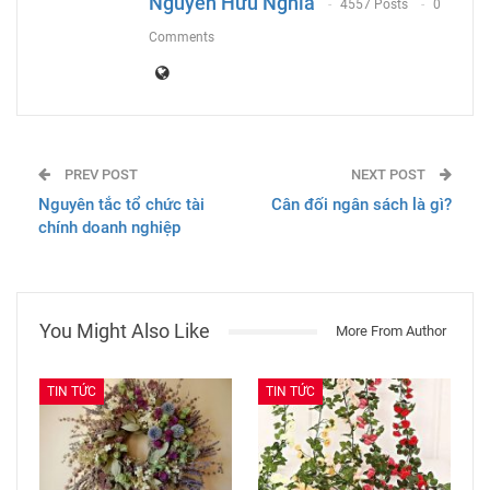
Nguyễn Hữu Nghĩa
4557 Posts
0
Comments
PREV POST
NEXT POST
Nguyên tắc tổ chức tài
Cân đối ngân sách là gì?
chính doanh nghiệp
You Might Also Like
More From Author
TIN TỨC
TIN TỨC