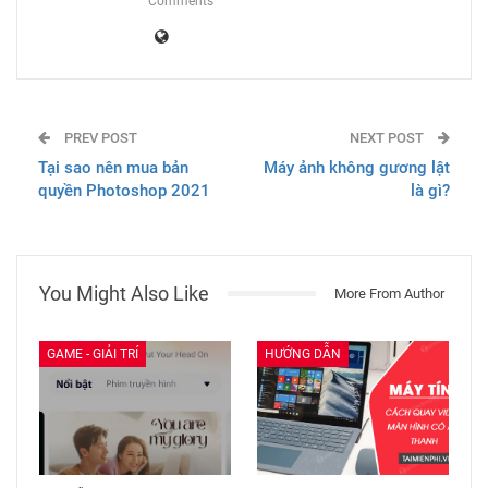
Comments
PREV POST
NEXT POST
Tại sao nên mua bản
Máy ảnh không gương lật
quyền Photoshop 2021
là gì?
You Might Also Like
More From Author
GAME - GIẢI TRÍ
HƯỚNG DẪN