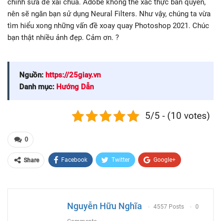
chỉnh sửa để xài chùa. Adobe không thể xác thực bản quyền,
nên sẽ ngăn bạn sử dụng Neural Filters. Như vậy, chúng ta vừa
tìm hiểu xong những vấn đề xoay quay Photoshop 2021. Chúc
bạn thật nhiều ảnh đẹp. Cảm ơn. ?
Nguồn:
https://25giay.vn
Danh mục:
Hướng Dẫn
5/5 - (10 votes)
0
Facebook
Twitter
Google+
Share
ReddIt
WhatsApp
Pinterest
Email
Nguyễn Hữu Nghĩa
4557 Posts
0