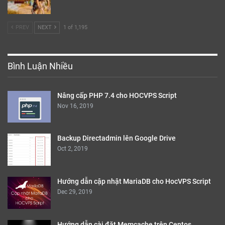
PREV
NEXT
1 of 1,195
Bình Luận Nhiều
Nâng cấp PHP 7.4 cho HOCVPS Script
Nov 16, 2019
Backup Directadmin lên Google Drive
Oct 2, 2019
Hướng dẫn cập nhật MariaDB cho HocVPS Script
Dec 29, 2019
Hướng dẫn cài đặt Memcache trên Centos