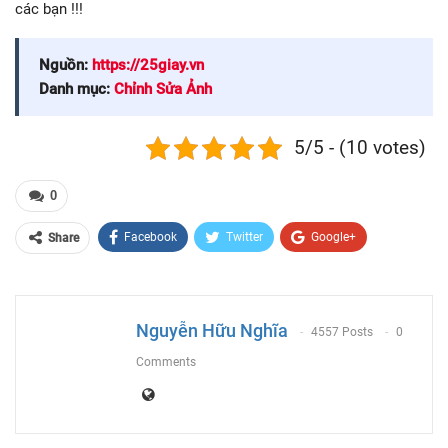
các bạn !!!
Nguồn:
https://25giay.vn
Danh mục:
Chỉnh Sửa Ảnh
5/5 - (10 votes)
0
Facebook
Twitter
Google+
Share
ReddIt
WhatsApp
Pinterest
Email
Nguyễn Hữu Nghĩa
4557 Posts
0
Comments