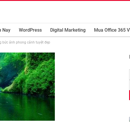
m Nay
WordPress
Digital Marketing
Mua Office 365 V
 bức ảnh phong cảnh tuyệt đẹp