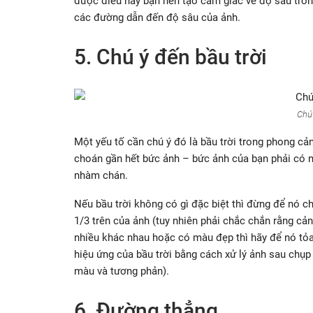
được điều này bạn nên tạo cảm giác về độ sâu tro
các đường dẫn đến độ sâu của ảnh.
5. Chú ý đến bầu trời
Chú 
Một yếu tố cần chú ý đó là bầu trời trong phong cả
choán gần hết bức ảnh – bức ảnh của bạn phải có m
nhàm chán.
Nếu bầu trời không có gì đặc biệt thì đừng để nó c
1/3 trên của ảnh (tuy nhiên phải chắc chắn rằng cả
nhiều khác nhau hoặc có màu đẹp thì hãy để nó tỏa
hiệu ứng của bầu trời bằng cách xử lý ảnh sau chụp 
màu và tương phản).
6. Đường thẳng