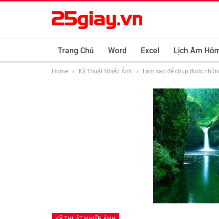
Trang Chủ
Word
Excel
Lịch Âm Hô
Home
Kỹ Thuật Nhiếp Ảnh
Làm sao để chụp được những