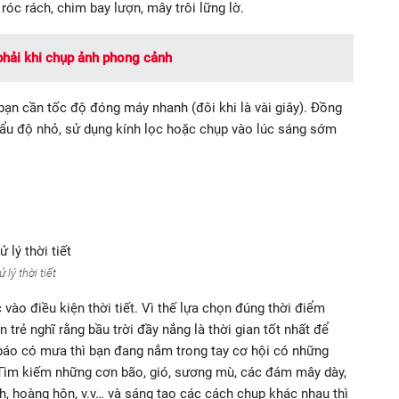
róc rách, chim bay lượn, mây trôi lững lờ.
hải khi chụp ảnh phong cảnh
ạn cần tốc độ đóng máy nhanh (đôi khi là vài giây). Đồng
hẩu độ nhỏ, sử dụng kính lọc hoặc chụp vào lúc sáng sớm
ử lý thời tiết
vào điều kiện thời tiết. Vì thế lựa chọn đúng thời điểm
 trẻ nghĩ rằng bầu trời đầy nắng là thời gian tốt nhất để
t báo có mưa thì bạn đang nắm trong tay cơ hội có những
 Tìm kiếm những cơn bão, gió, sương mù, các đám mây dày,
inh, hoàng hôn, v.v… và sáng tạo các cách chụp khác nhau thì