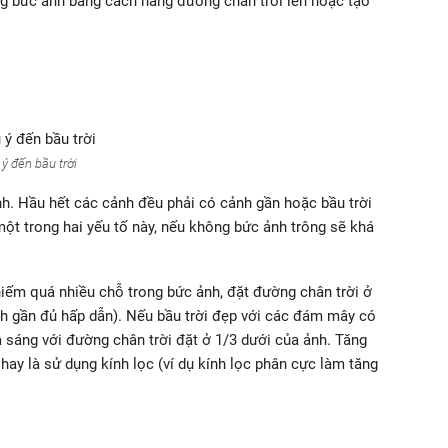
ng bức ảnh bằng cách nâng đường chân trời lên hoặc tạo
ý đến bầu trời
nh. Hầu hết các cảnh đều phải có cảnh gần hoặc bầu trời
ột trong hai yếu tố này, nếu không bức ảnh trông sẽ khá
hiếm quá nhiều chỗ trong bức ảnh, đặt đường chân trời ở
nh gần đủ hấp dẫn). Nếu bầu trời đẹp với các đám mây có
 sáng với đường chân trời đặt ở 1/3 dưới của ảnh. Tăng
hay là sử dụng kính lọc (ví dụ kính lọc phân cực làm tăng