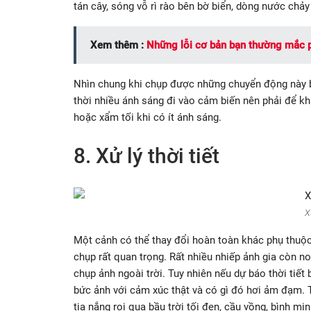
tán cây, sóng vỗ rì rào bên bờ biển, dòng nước chảy 
Xem thêm :
Những lỗi cơ bản bạn thường mắc p
Nhìn chung khi chụp được những chuyển động này b
thời nhiều ánh sáng đi vào cảm biến nên phải để k
hoặc xẩm tối khi có ít ánh sáng.
8. Xử lý thời tiết
X
Một cảnh có thể thay đổi hoàn toàn khác phụ thuộc 
chụp rất quan trọng. Rất nhiều nhiếp ảnh gia còn non
chụp ảnh ngoài trời. Tuy nhiên nếu dự báo thời tiế
bức ảnh với cảm xúc thật và có gì đó hơi ảm đạm.
tia nắng rọi qua bầu trời tối đen, cầu vồng, bình m