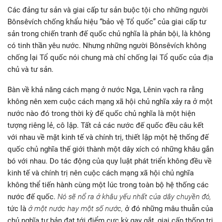
Các đảng tư sản và giai cấp tư sản buộc tội cho những người
Bônsêvích chống khẩu hiệu “bảo vệ Tổ quốc” của giai cấp tư
sản trong chiến tranh đế quốc chủ nghĩa là phản bội, là không
có tinh thần yêu nước. Nhưng những người Bônsêvích không
chống lại Tổ quốc nói chung mà chỉ chống lại Tổ quốc của địa
chủ và tư sản.
Bàn về khả năng cách mạng ở nước Nga, Lênin vạch ra rằng
không nên xem cuộc cách mạng xã hội chủ nghĩa xảy ra ở một
nước nào đó trong thời kỳ đế quốc chủ nghĩa là một hiện
tượng riêng lẻ, cô lập. Tất cả các nước đế quốc đều câu kết
với nhau về mặt kinh tế và chính trị, thiết lập một hệ thống đế
quốc chủ nghĩa thế giới thành một dây xích có những khâu gắn
bó với nhau. Do tác động của quy luật phát triển không đều về
kinh tế và chính trị nên cuộc cách mạng xã hội chủ nghĩa
không thể tiến hành cùng một lúc trong toàn bộ hệ thống các
nước đế quốc.
Nó sẽ nổ ra ở khâu yếu nhất của dây chuyền đó,
tức là
ở một nước hay một số nước,
ở đó những mâu thuẫn của
chủ nghĩa tư bản đạt tới điểm cực kỳ gay gắt, giai cấp thống trị