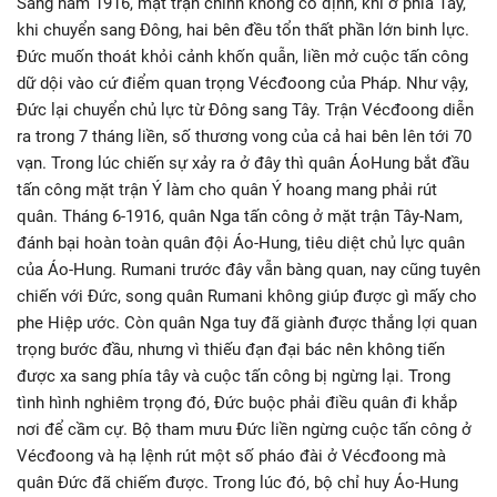
Sang năm 1916, mặt trận chính không cố định, khi ở phía Tây,
khi chuyển sang Đông, hai bên đều tổn thất phần lớn binh lực.
Đức muốn thoát khỏi cảnh khốn quẫn, liền mở cuộc tấn công
dữ dội vào cứ điểm quan trọng Vécđoong của Pháp. Như vậy,
Đức lại chuyển chủ lực từ Đông sang Tây. Trận Vécđoong diễn
ra trong 7 tháng liền, số thương vong của cả hai bên lên tới 70
vạn. Trong lúc chiến sự xảy ra ở đây thì quân ÁoHung bắt đầu
tấn công mặt trận Ý làm cho quân Ý hoang mang phải rút
quân. Tháng 6-1916, quân Nga tấn công ở mặt trận Tây-Nam,
đánh bại hoàn toàn quân đội Áo-Hung, tiêu diệt chủ lực quân
của Áo-Hung. Rumani trước đây vẫn bàng quan, nay cũng tuyên
chiến với Đức, song quân Rumani không giúp được gì mấy cho
phe Hiệp ước. Còn quân Nga tuy đã giành được thắng lợi quan
trọng bước đầu, nhưng vì thiếu đạn đại bác nên không tiến
được xa sang phía tây và cuộc tấn công bị ngừng lại. Trong
tình hình nghiêm trọng đó, Đức buộc phải điều quân đi khắp
nơi để cầm cự. Bộ tham mưu Đức liền ngừng cuộc tấn công ở
Vécđoong và hạ lệnh rút một số pháo đài ở Vécđoong mà
quân Đức đã chiếm được. Trong lúc đó, bộ chỉ huy Áo-Hung