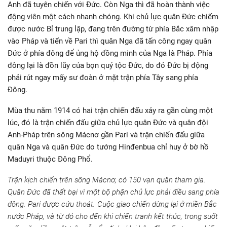
Anh đã tuyên chiến với Đức. Còn Nga thì đã hoàn thành việc
động viên một cách nhanh chóng. Khi chủ lực quân Đức chiếm
được nước Bỉ trung lập, đang trên đường từ phía Bắc xâm nhập
vào Pháp và tiến về Pari thì quân Nga đã tấn công ngay quân
Đức ở phía đông để ủng hộ đồng minh của Nga là Pháp. Phía
đông lại là đồn lũy của bọn quý tộc Đức, do đó Đức bị động
phải rút ngay mấy sư đoàn ở mặt trận phía Tây sang phía
Đông.
Mùa thu năm 1914 có hai trận chiến đấu xảy ra gần cùng một
lúc, đó là trận chiến đấu giữa chủ lực quân Đức và quân đội
Anh-Pháp trên sông Mácnơ gần Pari và trận chiến đấu giữa
quân Nga và quân Đức do tướng Hinđenbua chỉ huy ở bờ hồ
Maduyri thuộc Đông Phổ.
Trận kịch chiến trên sông Mácnơ, có 150 vạn quân tham gia.
Quân Đức đã thất bại vì một bộ phận chủ lực phải điều sang phía
đông. Pari được cứu thoát. Cuộc giao chiến dừng lại ở miền Bắc
nước Pháp, và từ đó cho đến khi chiến tranh kết thúc, trong
suốt