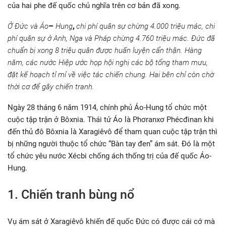
của hai phe đế quốc chủ nghĩa trên cơ bản đã xong.
Ở Đức và
Áo
–
Hung
,
chi phí quân sự chừng 4.000 triệu mác, chi
phí quân sự ở Anh, Nga và Pháp chừng 4.760 triệu mác. Đức đã
chuẩn bị xong 8 triệu quân được huấn luyện cẩn thận. Hàng
năm, các nước Hiệp ước họp hội nghị các bộ tổng tham mưu,
đặt kế hoạch tỉ mỉ về việc tác chiến chung. Hai bên chỉ còn chờ
thời cơ để gây chiến tranh.
Ngày 28 tháng 6 năm 1914, chính phủ Áo-Hung tổ chức một
cuộc tập trận ở Bôxnia. Thái tử Áo là Phơranxơ Phécđinan khi
đến thủ đô Bôxnia là Xaragiêvô để tham quan cuộc tập trận thì
bị những người thuộc tổ chức “Bàn tay đen” ám sát. Đó là một
tổ chức yêu nước Xécbi chống ách thống trị của đế quốc Áo-
Hung.
1. Chiến tranh bùng nổ
Vụ ám sát ở Xaragiêvô khiến đế quốc Đức có được cái cớ mà