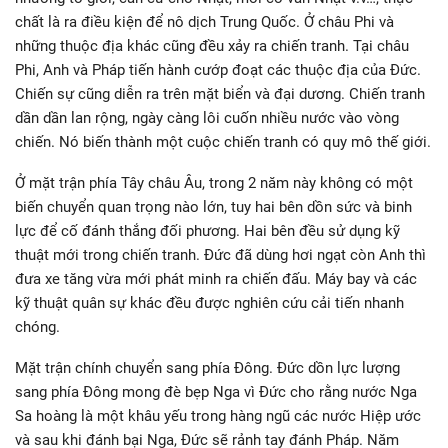
chất là ra điều kiện để nô dịch Trung Quốc. Ở châu Phi và
những thuộc địa khác cũng đều xảy ra chiến tranh. Tại châu
Phi, Anh và Pháp tiến hành cướp đoạt các thuộc địa của Đức.
Chiến sự cũng diễn ra trên mặt biển và đại dương. Chiến tranh
dần dần lan rộng, ngày càng lôi cuốn nhiều nước vào vòng
chiến. Nó biến thành một cuộc chiến tranh có quy mô thế giới.
Ở mặt trận phía Tây châu Âu, trong 2 năm này không có một
biến chuyển quan trọng nào lớn, tuy hai bên dồn sức và binh
lực để cố đánh thắng đối phương. Hai bên đều sử dụng kỹ
thuật mới trong chiến tranh. Đức đã dùng hơi ngạt còn Anh thì
đưa xe tăng vừa mới phát minh ra chiến đấu. Máy bay và các
kỹ thuật quân sự khác đều được nghiên cứu cải tiến nhanh
chóng.
Mặt trận chính chuyển sang phía Đông. Đức dồn lực lượng
sang phía Đông mong đè bẹp Nga vì Đức cho rằng nước Nga
Sa hoàng là một khâu yếu trong hàng ngũ các nước Hiệp ước
và sau khi đánh bại Nga, Đức sẽ rảnh tay đánh Pháp. Năm