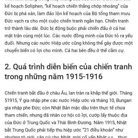
kế hoạch Sơliphen, “kế hoạch chiến thắng chớp nhoáng” của
Đức bị phá sản, làm đảo lộn kế hoạch của Bộ tổng tham mưu
Đức vạch ra cho một cuộc chiến tranh ngắn hạn. Chiến tranh
trở thành lâu dài. Đức bị động buộc phải chiến đấu ở cả hai
mặt trận cùng một lúc. Các nước đồng minh của Đức tỏ ra yếu
đuối. Nhưng các nước Hiệp ước cũng không thể gây được một
chuyển biến có lợi cho mình. Cả hai bên đều ở thế cầm cự.
2. Quá trình diễn biến của chiến tranh
trong những năm 1915-1916
Chiến tranh bắt đầu ở châu Âu, lan tràn ra khắp thế giới. Tháng
51915, Ý gia nhập phe các nước Hiệp ước và tháng 10, Bungari
gia nhập phe Đức; còn Nhật Bản mặc dầu trên thực tế chưa
tham chiến, nhưng đã nhân cơ hội có lợi, cướp lấy thuộc địa
của Đức ở Trung Quốc và Thái Bình Đương. Năm 1915, Nhật
bắt Trung Quốc phải tiếp thu hiệp ước “21 điều khoản” như
nhường tô giới, căn cứ cho Nhật, mời cố vấn Nhật v.v…, thực