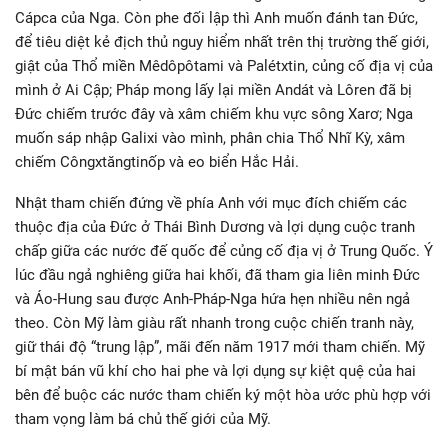
Cápca của Nga. Còn phe đối lập thì Anh muốn đánh tan Đức,
để tiêu diệt kẻ địch thủ nguy hiểm nhất trên thị trường thế giới,
giật của Thổ miền Mêdôpôtami và Palétxtin, củng cố địa vị của
mình ở Ai Cập; Pháp mong lấy lại miền Andát và Lôren đã bị
Đức chiếm trước đây và xâm chiếm khu vực sông Xarơ; Nga
muốn sáp nhập Galixi vào mình, phân chia Thổ Nhĩ Kỳ, xâm
chiếm Côngxtăngtinốp và eo biển Hắc Hải.
Nhật tham chiến đứng về phía Anh với mục đích chiếm các
thuộc địa của Đức ở Thái Bình Dương và lợi dụng cuộc tranh
chấp giữa các nước đế quốc để củng cố địa vị ở Trung Quốc. Ý
lúc đầu ngả nghiêng giữa hai khối, đã tham gia liên minh Đức
và Áo-Hung sau được Anh-Pháp-Nga hứa hẹn nhiều nên ngả
theo. Còn Mỹ làm giàu rất nhanh trong cuộc chiến tranh này,
giữ thái độ “trung lập”, mãi đến năm 1917 mới tham chiến. Mỹ
bí mật bán vũ khí cho hai phe và lợi dụng sự kiệt quệ của hai
bên để buộc các nước tham chiến ký một hòa ước phù hợp với
tham vọng làm bá chủ thế giới của Mỹ.