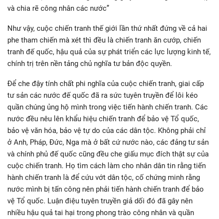
và chia rẽ công nhân các nước”
Như vậy, cuộc chiến tranh thế giới lần thứ nhất đứng về cả hai
phe tham chiến mà xét thì đều là chiến tranh ăn cướp, chiến
tranh đế quốc, hậu quả của sự phát triển các lực lượng kinh tế,
chính trị trên nền tảng chủ nghĩa tư bản độc quyền.
Để che đậy tính chất phi nghĩa của cuộc chiến tranh, giai cấp
tư sản các nước đế quốc đã ra sức tuyên truyền để lôi kéo
quần chúng ủng hộ mình trong việc tiến hành chiến tranh. Các
nước đều nêu lên khẩu hiệu chiến tranh để bảo vệ Tổ quốc,
bảo vệ văn hóa, bảo vệ tự do của các dân tộc. Không phải chỉ
ở Anh, Pháp, Đức, Nga mà ở bất cứ nước nào, các đảng tư sản
và chính phủ đế quốc cũng đều che giấu mục đích thật sự của
cuộc chiến tranh. Họ tìm cách làm cho nhân dân tin rằng tiến
hành chiến tranh là để cứu vớt dân tộc, cố chứng minh rằng
nước mình bị tấn công nên phải tiến hành chiến tranh để bảo
vệ Tổ quốc. Luận điệu tuyên truyền giả dối đó đã gây nên
nhiều hậu quả tai hại trong phong trào công nhân và quần