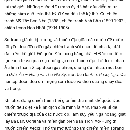
quốc để giành giật của nhau thị trường, thuộc địa và phân chia
lại thế giới. Những cuộc đấu tranh ấy đã bắt đầu diễn ra từ
những năm cuối của thế kỷ XIX và đầu thế kỷ thứ XX: chiến
tranh Mỹ-Tây Ban Nha (1898), chiến tranh Anh-Bôơ (1899-1902),
chiến tranh Nga-Nhật (1904-1905).
Sự tranh giành thị trường và thuộc địa giữa các nước đế quốc
tất yếu đưa đến việc gây chiến tranh với nhau để chia lại đất
đai trên thế giới. Đế quốc Đức hung hăng nhất vì Đức có tiềm
lực kinh tế và quân sự nhưng lại có ít thuộc địa. Từ đó, ở châu
Âu hình thành 2 tập đoàn gây chiến, chống đối nhau: một bên
là
Đức, Áo – Hung
và
Thổ Nhĩ Kỳ
; một bên là
Anh
,
Pháp, Nga.
Cả
hai tập đoàn đều ôm mộng xâm lược và điên cuồng chạy đua
vũ trang.
Khi phát động chiến tranh thế giới lần thứ nhất, đế quốc Đức
muốn tiêu diệt kẻ kình địch của mình là Anh, Pháp và Bỉ để
chiếm thuộc địa của các nước đó, làm suy yếu Nga hoàng, giật
lấy Ba Lan, Ucraina và miền gần biển Ban Tích; Áo-Hung thì
muốn chiếm Xécbi; Thổ thì mơ tưởng xâm chiếm miền Tơrăng