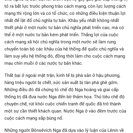
tỏ ra bất lực trước phong trào cách mạng, còn lực lượng cách
mạng thì rộng lớn và có tổ chức, có những điều kiện thuận lợi
nhất để lật đổ chủ nghĩa tư bản. Khâu yếu nhất không nhất
thiết phải ở một nước tư bản chủ nghĩa phát triển cao, mà có
thể ở một nước tư bản kém phát triển. Thắng lợi của cuộc
cách mạng xã hội chủ nghĩa trong một nước sẽ làm rung
chuyển toàn bộ các khâu của hệ thống đế quốc chủ nghĩa và
làm suy yếu hệ thống đó, đồng thời làm cho cuộc cách mạng
mau chín muồi ở các nước tư bản khác.
Thất bại ở ngoài mặt trận, kinh tế bị phá sản ở hậu phương,
hàng triệu người bị chết, sức sản xuất bị tàn phá ghê gớm.
Những điều đó đã chứng tỏ chế độ Nga hoàng và giai cấp
thống trị đã đưa nước Nga đến bờ thảm họa. Thủ tiêu chế độ
chuyên chế, rút khỏi cuộc chiến tranh đế quốc đã trở thành
một sự cần thiết khách quan. Nước Nga ở vào đêm trước của
cuộc cách mạng sắp bùng nổ.
Những người Bônsêvích Nga đã dựa vào lý luận của Lênin về