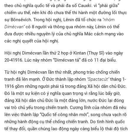
theo chủ nghĩa quốc tế và phái đa số Cauxki. vì “phái giữa”
chiếm ưu thế, nên khi đó chưa thể thi hành một đường lối thực
sự Bônsêvích. Trong hội nghị, Lênin đã tổ chức ra
“nhóm
Dimécvan”
có 8 người và thông qua nhóm này, Lênin có thể
đưa được nhiều nguyên lý của chủ nghĩa Mác cách mạng vào
các nghị quyết của hội nghị.
Hội nghị Dimécvan lần thứ 2 họp ở Kintan (Thụy Sĩ) vào ngày
20-41916. Lúc này nhóm “Dimécvan tả” đã có 11 đại biểu.
Từ hội nghị Dimécvan lần thứ nhất, phong trào chống chiến
tranh đã lên mạnh. Ở Đức thành lập nhóm
“Spactacút”
tháng 1-
1916 gồm những người phái tả trong đảng Xã hội dân chủ Đức.
Đó là một sự kiện có ý nghĩa quan trọng vì rằng lúc bấy giờ,
đảng Xã hội dân chủ Đức là một đảng lớn, nước Đức lại đóng
vai trò chủ yếu trong chiến tranh. Cương lĩnh của nhóm đã nêu
lên việc thành lập “Quốc tế công nhân mới”, song chưa vạch rõ
những hành động cụ thể chống chiến tranh. Do tình hình quốc
tế thay đổi, quần chúng lao động ngày càng biểu lộ thái độ tích