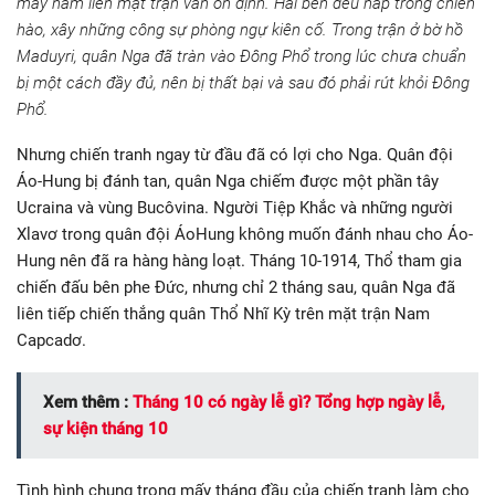
mấy năm liền mặt trận vẫn ổn định. Hai bên đều nấp
trong
chiến
hào, xây những công sự phòng ngự kiên cố. Trong trận ở bờ hồ
Maduyri, quân Nga đã tràn vào Đông Phổ trong lúc chưa chuẩn
bị một cách đầy đủ, nên bị thất bại và sau đó phải rút khỏi Đông
Phổ.
Nhưng chiến tranh ngay từ đầu đã có lợi cho Nga. Quân đội
Áo-Hung bị đánh tan, quân Nga chiếm được một phần tây
Ucraina và vùng Bucôvina. Người Tiệp Khắc và những người
Xlavơ trong quân đội ÁoHung không muốn đánh nhau cho Áo-
Hung nên đã ra hàng hàng loạt. Tháng 10-1914, Thổ tham gia
chiến đấu bên phe Đức, nhưng chỉ 2 tháng sau, quân Nga đã
liên tiếp chiến thắng quân Thổ Nhĩ Kỳ trên mặt trận Nam
Capcadơ.
Xem thêm :
Tháng 10 có ngày lễ gì? Tổng hợp ngày lễ,
sự kiện tháng 10
Tình hình chung trong mấy tháng đầu của chiến tranh làm cho