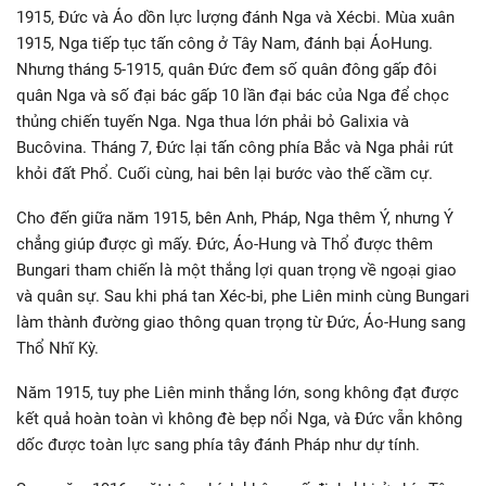
1915, Đức và Áo dồn lực lượng đánh Nga và Xécbi. Mùa xuân
1915, Nga tiếp tục tấn công ở Tây Nam, đánh bại ÁoHung.
Nhưng tháng 5-1915, quân Đức đem số quân đông gấp đôi
quân Nga và số đại bác gấp 10 lần đại bác của Nga để chọc
thủng chiến tuyến Nga. Nga thua lớn phải bỏ Galixia và
Bucôvina. Tháng 7, Đức lại tấn công phía Bắc và Nga phải rút
khỏi đất Phổ. Cuối cùng, hai bên lại bước vào thế cầm cự.
Cho đến giữa năm 1915, bên Anh, Pháp, Nga thêm Ý, nhưng Ý
chẳng giúp được gì mấy. Đức, Áo-Hung và Thổ được thêm
Bungari tham chiến là một thắng lợi quan trọng về ngoại giao
và quân sự. Sau khi phá tan Xéc-bi, phe Liên minh cùng Bungari
làm thành đường giao thông quan trọng từ Đức, Áo-Hung sang
Thổ Nhĩ Kỳ.
Năm 1915, tuy phe Liên minh thắng lớn, song không đạt được
kết quả hoàn toàn vì không đè bẹp nổi Nga, và Đức vẫn không
dốc được toàn lực sang phía tây đánh Pháp như dự tính.