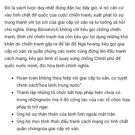
Đó là sách lược duy nhất đúng đắn lúc bấy giờ, vì nó căn cứ
vào tính chất đế quốc của cuộc chiến tranh, xuất phát từ sự
trung thành với lợi ích của giai cấp vô sản và tư tưởng xã hội
chủ nghĩa. Đảng Bônsêvích không chỉ kêu gọi chống chiến
tranh, đình chỉ chiến tranh mà còn kêu gọi lợi dụng những khó
khăn do chiến tranh gây ra để lật đổ Nga hoàng, kêu gọi giai
cấp vô sản và quần chúng các nước cùng đứng lên đấu tranh
cách mạng, kêu gọi binh sĩ quay súng chống Chính phủ đế
quốc nước mình, đòi hòa bình chính nghĩa.
Hoàn toàn không thỏa hiệp với giai cấp tư sản, cự tuyệt
chính sách“hòa bình trong nước”.
Thành lập những tổ chức bất hợp pháp hiện chưa có
trong nhữngnước mà ở đó công tác của các tổ chức hợp
pháp bị trở ngại.
Ủng hộ sự thân thiện của binh lính ngoài mặt trận.
Ủng hộ mọi hình thức đấu tranh cách mạng có tính chất
quần chúngcủa giai cấp vô sản.