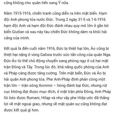
cũng không cho quân tiến sang Ý nữa.
Năm 1915-1916, chiến tranh cũng diễn ra trên mặt biển. Hạm
đội Anh phong tỏa nước Đức. Trong 2 ngày 31-5 và 1-6-1916
hạm đội Anh và hạm đội Đức đánh nhau quy mô lớn ở gần bờ
biển Giutlan và sau này tàu chiến Đức không dám ra khỏi hải
cảng của mình.
Kết quả là đến cuối năm 1916, Đức bị thiệt hại lớn, Áo cũng bị
thiệt hại nặng ở vùng Galixia trước sức tấn công của quân Nga.
Đức-Áo từ thế chủ động chuyển sang phòng ngự ở cả hai mặt
trận Đông và Tây. Trong lúc đó, khả năng quốc phòng của Anh
và Pháp càng được tăng cường. Trên mặt biển, Đức và Áo bị
hải quân Anh phong tỏa. Phe Anh-Pháp định phản công một
trận lớn – trận sông Xommơ – hòng đánh bại Đức, nhưng rút
cục không đạt được mục đích, ở mặt trận phía Đông, Anh Pháp
lôi kéo được Rumani, Hilạp và như vậy phe Hiệp ước đã thắng
lợi về mặt ngoại giao, nhưng về mặt quân sự cũng không đạt
được kết quả gì hơn.