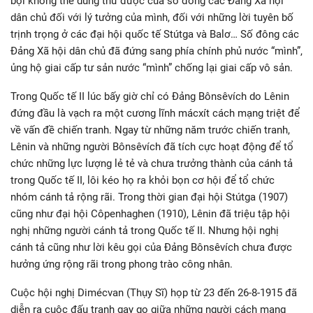
bội không thể dung thứ được của số đông các Đảng Xã hội
dân chủ đối với lý tưởng của mình, đối với những lời tuyên bố
trịnh trọng ở các đại hội quốc tế Stútga và Balơ… Số đông các
Đảng Xã hội dân chủ đã đứng sang phía chính phủ nước “mình”,
ủng hộ giai cấp tư sản nước “mình” chống lại giai cấp vô sản.
Trong Quốc tế II lúc bấy giờ chỉ có Đảng Bônsêvích do Lênin
đứng đầu là vạch ra một cương lĩnh mácxít cách mạng triệt để
về vấn đề chiến tranh. Ngay từ những năm trước chiến tranh,
Lênin và những người Bônsêvích đã tích cực hoạt động để tổ
chức những lực lượng lẻ tẻ và chưa trưởng thành của cánh tả
trong Quốc tế II, lôi kéo họ ra khỏi bọn cơ hội để tổ chức
nhóm cánh tả rộng rãi. Trong thời gian đại hội Stútga (1907)
cũng như đại hội Côpenhaghen (1910), Lênin đã triệu tập hội
nghị những người cánh tả trong Quốc tế II. Nhưng hội nghị
cánh tả cũng như lời kêu gọi của Đảng Bônsêvích chưa được
hưởng ứng rộng rãi trong phong trào công nhân.
Cuộc hội nghị Dimécvan (Thụy Sĩ) họp từ 23 đến 26-8-1915 đã
diễn ra cuộc đấu tranh gay go giữa những người cách mạng