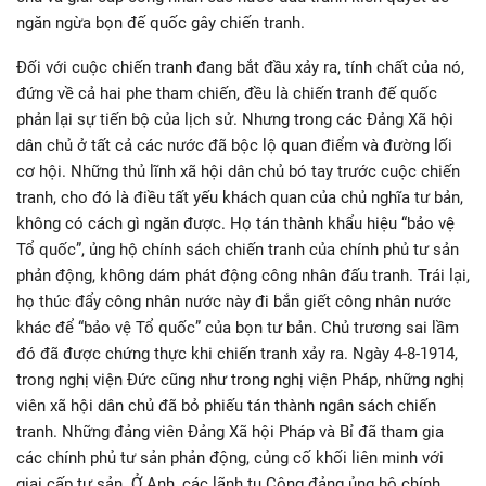
ngăn ngừa bọn đế quốc gây chiến tranh.
Đối với cuộc chiến tranh đang bắt đầu xảy ra, tính chất của nó,
đứng về cả hai phe tham chiến, đều là chiến tranh đế quốc
phản lại sự tiến bộ của lịch sử. Nhưng trong các Đảng Xã hội
dân chủ ở tất cả các nước đã bộc lộ quan điểm và đường lối
cơ hội. Những thủ lĩnh xã hội dân chủ bó tay trước cuộc chiến
tranh, cho đó là điều tất yếu khách quan của chủ nghĩa tư bản,
không có cách gì ngăn được. Họ tán thành khẩu hiệu “bảo vệ
Tổ quốc”, ủng hộ chính sách chiến tranh của chính phủ tư sản
phản động, không dám phát động công nhân đấu tranh. Trái lại,
họ thúc đẩy công nhân nước này đi bắn giết công nhân nước
khác để “bảo vệ Tổ quốc” của bọn tư bản. Chủ trương sai lầm
đó đã được chứng thực khi chiến tranh xảy ra. Ngày 4-8-1914,
trong nghị viện Đức cũng như trong nghị viện Pháp, những nghị
viên xã hội dân chủ đã bỏ phiếu tán thành ngân sách chiến
tranh. Những đảng viên Đảng Xã hội Pháp và Bỉ đã tham gia
các chính phủ tư sản phản động, củng cố khối liên minh với
giai cấp tư sản. Ở Anh, các lãnh tụ Công đảng ủng hộ chính