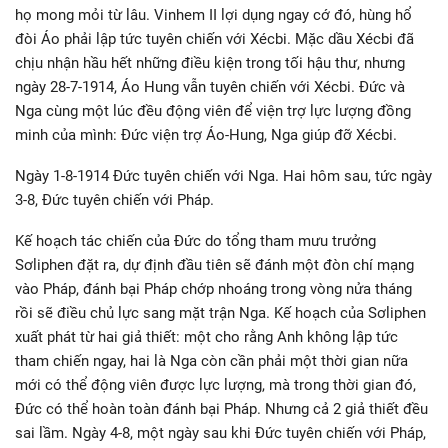
họ mong mỏi từ lâu. Vinhem II lợi dụng ngay cớ đó, hùng hổ
đòi Áo phải lập tức tuyên chiến với Xécbi. Mặc dầu Xécbi đã
chịu nhận hầu hết những điều kiện trong tối hậu thư, nhưng
ngày 28-7-1914, Áo Hung vẫn tuyên chiến với Xécbi. Đức và
Nga cùng một lúc đều động viên để viện trợ lực lượng đồng
minh của mình: Đức viện trợ Áo-Hung, Nga giúp đỡ Xécbi.
Ngày 1-8-1914 Đức tuyên chiến với Nga. Hai hôm sau, tức ngày
3-8, Đức tuyên chiến với Pháp.
Kế hoạch tác chiến của Đức do tổng tham mưu trưởng
Sơliphen đặt ra, dự định đầu tiên sẽ đánh một đòn chí mạng
vào Pháp, đánh bại Pháp chớp nhoáng trong vòng nửa tháng
rồi sẽ điều chủ lực sang mặt trận Nga. Kế hoạch của Sơliphen
xuất phát từ hai giả thiết: một cho rằng Anh không lập tức
tham chiến ngay, hai là Nga còn cần phải một thời gian nữa
mới có thể động viên được lực lượng, mà trong thời gian đó,
Đức có thể hoàn toàn đánh bại Pháp. Nhưng cả 2 giả thiết đều
sai lầm. Ngày 4-8, một ngày sau khi Đức tuyên chiến với Pháp,