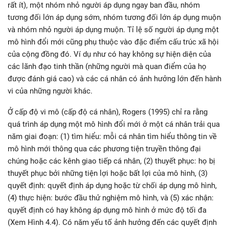
rất ít), một nhóm nhỏ người áp dụng ngay ban đầu, nhóm
tương đối lớn áp dụng sớm, nhóm tương đối lớn áp dụng muộn
và nhóm nhỏ người áp dụng muộn. Tỉ lệ số người áp dụng một
mô hình đổi mới cũng phụ thuộc vào đặc điểm cấu trúc xã hội
của cộng đồng đó. Ví dụ như có hay không sự hiện diện của
các lãnh đạo tinh thần (những người mà quan điểm của họ
được đánh giá cao) và các cá nhân có ảnh hưởng lớn đến hành
vi của những người khác.
Ở cấp độ vi mô (cấp độ cá nhân), Rogers (1995) chỉ ra rằng
quá trình áp dụng một mô hình đổi mới ở một cá nhân trải qua
năm giai đoạn: (1) tìm hiểu: mỗi cá nhân tìm hiểu thông tin về
mô hình mới thông qua các phương tiện truyền thông đại
chúng hoặc các kênh giao tiếp cá nhân, (2) thuyết phục: họ bị
thuyết phục bởi những tiện lợi hoặc bất lợi của mô hình, (3)
quyết định: quyết định áp dụng hoặc từ chối áp dụng mô hình,
(4) thực hiện: bước đầu thử nghiệm mô hình, và (5) xác nhận:
quyết định có hay không áp dụng mô hình ở mức độ tối đa
(Xem Hình 4.4). Có năm yếu tố ảnh hưởng đến các quyết định