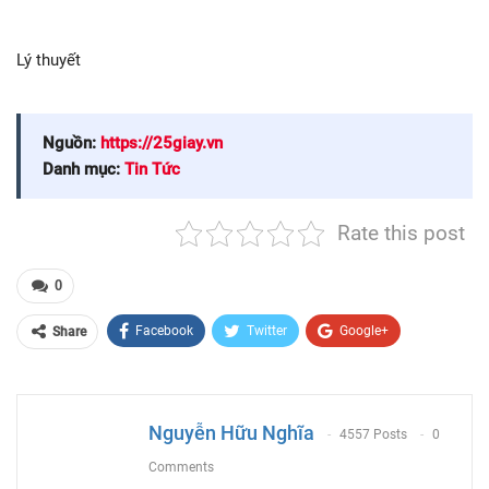
Lý thuyết
Nguồn:
https://25giay.vn
Danh mục:
Tin Tức
Rate this post
0
Facebook
Twitter
Google+
Share
ReddIt
WhatsApp
Pinterest
Email
Nguyễn Hữu Nghĩa
4557 Posts
0
Comments