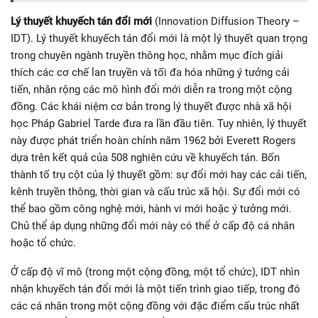
Lý thuyết khuyếch tán đổi mới
(Innovation Diffusion Theory –
IDT). Lý thuyết khuyếch tán đổi mới là một lý thuyết quan trọng
trong chuyên ngành truyền thông học, nhằm mục đích giải
thích các cơ chế lan truyền và tối đa hóa những ý tưởng cải
tiến, nhân rộng các mô hình đổi mới diễn ra trong một cộng
đồng. Các khái niệm cơ bản trong lý thuyết được nhà xã hội
học Pháp Gabriel Tarde đưa ra lần đầu tiên. Tuy nhiên, lý thuyết
này được phát triển hoàn chỉnh năm 1962 bởi Everett Rogers
dựa trên kết quả của 508 nghiên cứu về khuyếch tán. Bốn
thành tố trụ cột của lý thuyết gồm: sự đổi mới hay các cải tiến,
kênh truyền thông, thời gian và cấu trúc xã hội. Sự đổi mới có
thể bao gồm công nghệ mới, hành vi mới hoặc ý tưởng mới.
Chủ thể áp dụng những đổi mới này có thể ở cấp độ cá nhân
hoặc tổ chức.
Ở cấp độ vĩ mô (trong một cộng đồng, một tổ chức), IDT nhìn
nhận khuyếch tán đổi mới là một tiến trình giao tiếp, trong đó
các cá nhân trong một cộng đồng với đặc điểm cấu trúc nhất