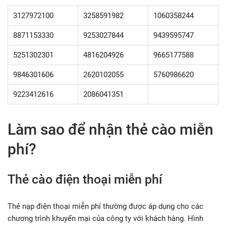
3127972100
3258591982
1060358244
8871153330
9253027844
9439595747
5251302301
4816204926
9665177588
9846301606
2620102055
5760986620
9223412616
2086041351
Làm sao để nhận thẻ cào miễn
phí?
Thẻ cào điện thoại miễn phí
Thẻ nạp điện thoại miễn phí thường được áp dụng cho các
chương trình khuyến mại của công ty với khách hàng. Hình