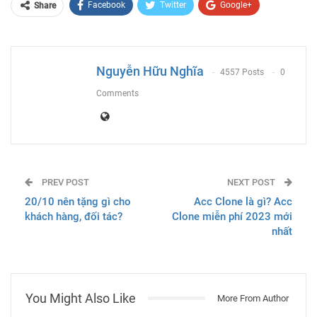
Facebook
Twitter
Google+
Share
ReddIt
WhatsApp
Pinterest
Email
Nguyễn Hữu Nghĩa
4557 Posts
0
Comments
PREV POST
NEXT POST
20/10 nên tặng gì cho
Acc Clone là gì? Acc
khách hàng, đối tác?
Clone miễn phí 2023 mới
nhất
You Might Also Like
More From Author