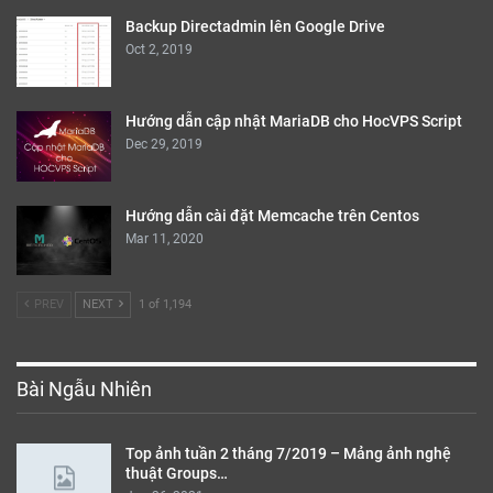
Backup Directadmin lên Google Drive
Oct 2, 2019
Hướng dẫn cập nhật MariaDB cho HocVPS Script
Dec 29, 2019
Hướng dẫn cài đặt Memcache trên Centos
Mar 11, 2020
PREV
NEXT
1 of 1,194
Bài Ngẫu Nhiên
Top ảnh tuần 2 tháng 7/2019 – Mảng ảnh nghệ
thuật Groups…