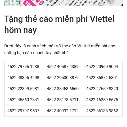
Tặng thẻ cào miễn phí Viettel
hôm nay
Dưới đây là danh sách một số thẻ cào Viettel miễn phí cho
những bạn nào nhanh tay nhất nhé.
4522 79795 1238
4522 40587 4389
4522 20960 9004
4522 48395 4298
4522 29500 8879
4522 85871 5801
4522 22899 5981
4522 38458 6560
4522 47659 8320
4522 45560 2841
4522 38178 5711
4522 16359 5675
4522 29797 9537
4522 40932 1712
4522 86138 9862