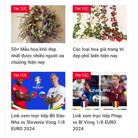
TIN TỨC
TIN TỨC
50+ Mẫu hoa khô đẹp
Các loại hoa giả trang trí
nhất được nhiều người ưa
đẹp phổ biến hiện nay
chuộng hiện nay
TIN TỨC
TIN TỨC
Link xem trực tiếp Bồ Đào
Link xem trực tiếp Pháp
Nha vs Slovenia Vòng 1/8
vs Bỉ Vòng 1/8 EURO
EURO 2024
2024