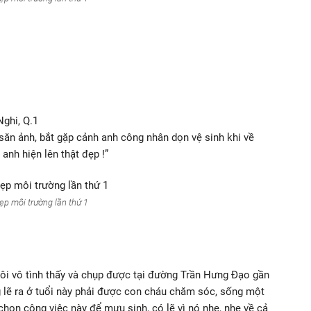
ghi, Q.1
săn ảnh, bắt gặp cảnh anh công nhân dọn vệ sinh khi về
anh hiện lên thật đẹp !”
ẹp môi trường lần thứ 1
tôi vô tình thấy và chụp được tại đường Trần Hưng Đạo gần
 lẽ ra ở tuổi này phải được con cháu chăm sóc, sống một
chọn công việc này để mưu sinh, có lẽ vì nó nhẹ, nhẹ về cả