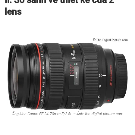
lens
Ống kính Canon EF 24-70mm F/2.8L – Ảnh: the-digital-picture.com