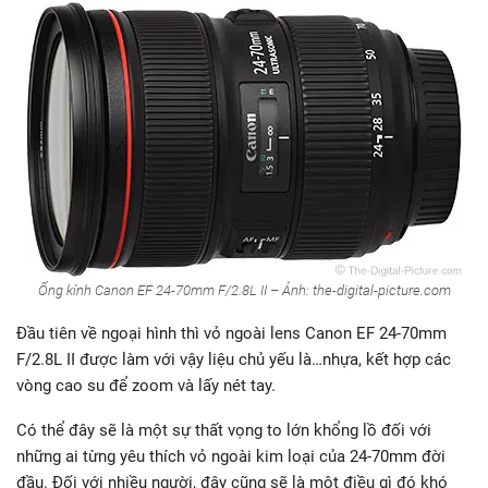
Ống kính Canon EF 24-70mm F/2.8L II – Ảnh: the-digital-picture.com
Đầu tiên về ngoại hình thì vỏ ngoài lens Canon EF 24-70mm
F/2.8L II được làm với vậy liệu chủ yếu là…nhựa, kết hợp các
vòng cao su để zoom và lấy nét tay.
Có thể đây sẽ là một sự thất vọng to lớn khổng lồ đối với
những ai từng yêu thích vỏ ngoài kim loại của 24-70mm đời
đầu. Đối với nhiều người, đây cũng sẽ là một điều gì đó khó