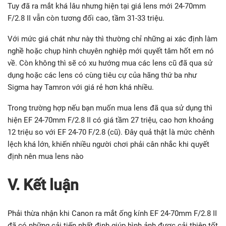
Tuy đã ra mắt khá lâu nhưng hiện tại giá lens mới 24-70mm
F/2.8 II vẫn còn tương đối cao, tầm 31-33 triệu.
Với mức giá chát như này thì thường chỉ những ai xác định làm
nghề hoặc chụp hình chuyên nghiệp mới quyết tâm hốt em nó
về. Còn không thì sẽ có xu hướng mua các lens cũ đã qua sử
dụng hoặc các lens có cùng tiêu cự của hãng thứ ba như
Sigma hay Tamron với giá rẻ hơn khá nhiều.
Trong trường hợp nếu bạn muốn mua lens đã qua sử dụng thì
hiện EF 24-70mm F/2.8 II có giá tầm 27 triệu, cao hơn khoảng
12 triệu so với EF 24-70 F/2.8 (cũ). Đây quả thật là mức chênh
lệch khá lớn, khiến nhiều người chơi phải cân nhắc khi quyết
định nên mua lens nào
V. Kết luận
Phải thừa nhận khi Canon ra mắt ống kính EF 24-70mm F/2.8 II
đã có những cải tiến nhất định giúp hình ảnh được cải thiện tốt