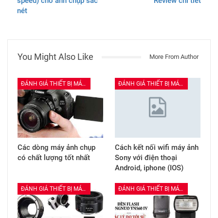
speed) cho ảnh chụp sắc
Review chi tiết
nét
You Might Also Like
More From Author
ĐÁNH GIÁ THIẾT BỊ MÁY ẢNH
ĐÁNH GIÁ THIẾT BỊ MÁY ẢNH
Các dòng máy ảnh chụp
Cách kết nối wifi máy ảnh
có chất lượng tốt nhất
Sony với điện thoại
Android, iphone (IOS)
ĐÁNH GIÁ THIẾT BỊ MÁY ẢNH
ĐÁNH GIÁ THIẾT BỊ MÁY ẢNH