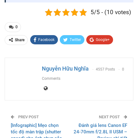
5/5 - (10 votes)
0
Facebook
Twitter
Google+
Share
ReddIt
WhatsApp
Pinterest
Email
Nguyễn Hữu Nghĩa
4557 Posts
0
Comments
PREV POST
NEXT POST
[Infographic] Mẹo chọn
Đánh giá lens Canon EF
tốc độ màn trập (shutter
24-70mm f/2.8L II USM –