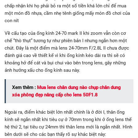
chấp nhận khi họ phải bỏ ra một số tiền khá lớn chỉ để mua
một món đồ nhựa, cầm nhẹ tênh giống mấy món đồ chơi của
con nít
Về cấu tạo của ống kính 24-70 mark II khi zoom vẫn còn cơ
chế “thò thụt” tương tự như phiên bản I nhưng ngắn hơn một
chút. Đây là một điểm mà lens 24-70mm F/2.8L II chưa được
đánh giá cao về thiết kế vì khi ống kính kéo dài ra thì sẽ có
khoảng hở để cát và bụi chui vào bên trong lens, gây những
ảnh hưởng xấu cho ống kính sau này.
Xem thêm :
Mua lens chân dung nào chụp chân dung
xóa phông đẹp nâng cấp cho lens 50F1.8
Ngoài ra, điểm khác biệt lớn nhất chính là ở đời I, thân ống
kính sẽ ngắn nhất khi tiêu cự ở 70mm trong khi ở ống lens thế
hệ thứ 2, tại tiêu cự 24mm thì thân lens mới là ngắn nhất. Hình
bên dưới sẽ cho các bạn thấy rõ sự khác biệt này: