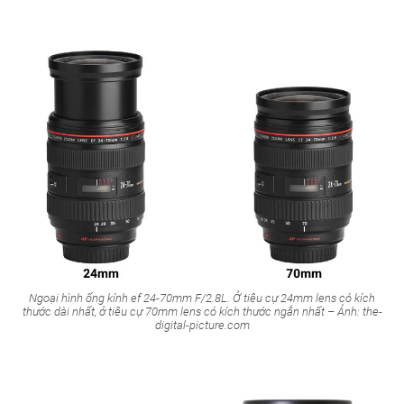
Ngoại hình ống kính ef 24-70mm F/2.8L. Ở tiêu cự 24mm lens có kích
thước dài nhất, ở tiêu cự 70mm lens có kích thước ngắn nhất – Ảnh: the-
digital-picture.com