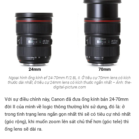
Ngoại hình ống kính ef 24-70mm F/2.8L II. Ở tiêu cự 70mm lens có kích
thước dài nhất, ở tiêu cự 24mm lens có kích thước ngắn nhất – Ảnh: the-
digital-picture.com
Với sự điều chỉnh này, Canon đã đưa ống kính bản 24-70mm
đời II của mình về logic thông thường khi sử dụng, đó là: ở
trong tình trạng lens ngắn gọn nhất thì sẽ có tiêu cự nhỏ nhất
(góc rộng), khi muốn zoom lên sát chủ thể hơn (góc tele) thì
ống lens sẽ dài ra.