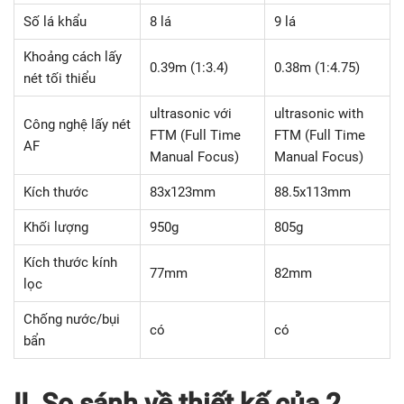
Số lá khẩu
8 lá
9 lá
Khoảng cách lấy
0.39m (1:3.4)
0.38m (1:4.75)
nét tối thiểu
ultrasonic với
ultrasonic with
Công nghệ lấy nét
FTM (Full Time
FTM (Full Time
AF
Manual Focus)
Manual Focus)
Kích thước
83x123mm
88.5x113mm
Khối lượng
950g
805g
Kích thước kính
77mm
82mm
lọc
Chống nước/bụi
có
có
bẩn
II. So sánh về thiết kế của 2