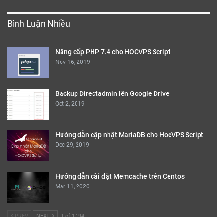
Bình Luận Nhiều
Nâng cấp PHP 7.4 cho HOCVPS Script
Nov 16, 2019
Backup Directadmin lên Google Drive
Oct 2, 2019
Hướng dẫn cập nhật MariaDB cho HocVPS Script
Dec 29, 2019
Hướng dẫn cài đặt Memcache trên Centos
Mar 11, 2020
PREV
NEXT
1 of 1,194