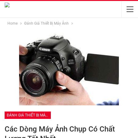
Home
Đánh Giá Thiết Bị Máy Ảnh
ĐÁNH GIÁ THIẾT BỊ MÁY ẢNH
Các Dòng Máy Ảnh Chụp Có Chất