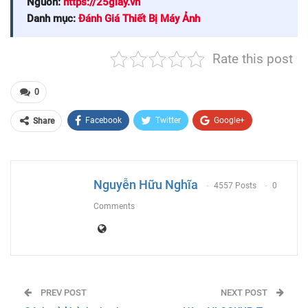
Nguồn:
https://25giay.vn
Danh mục:
Đánh Giá Thiết Bị Máy Ảnh
Rate this post
0
Facebook
Twitter
Google+
Share
ReddIt
WhatsApp
Pinterest
Email
Nguyễn Hữu Nghĩa
4557 Posts
0
Comments
PREV POST
NEXT POST