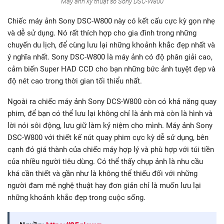
Máy ảnh kỹ thuật số Sony DSC-W800
Chiếc máy ảnh Sony DSC-W800 này có kết cấu cực kỳ gọn nhẹ
và dễ sử dụng. Nó rất thích hợp cho gia đình trong những
chuyến du lịch, để cùng lưu lại những khoảnh khắc đẹp nhất và
ý nghĩa nhất. Sony DSC-W800 là máy ảnh có độ phân giải cao,
cảm biến Super HAD CCD cho bạn những bức ảnh tuyệt đẹp và
độ nét cao trong thời gian tối thiểu nhất.
Ngoài ra chiếc máy ảnh Sony DCS-W800 còn có khả năng quay
phim, để bạn có thể lưu lại không chỉ là ảnh mà còn là hình và
lời nói sôi động, lưu giữ làm kỷ niệm cho mình. Máy ảnh Sony
DSC-W800 với thiết kế nút quay phim cực kỳ dễ sử dụng, bên
cạnh đó giá thành của chiếc máy hợp lý và phù hợp với túi tiền
của nhiều người tiêu dùng. Có thể thấy chụp ảnh là nhu cầu
khá cần thiết và gần như là không thể thiếu đối với những
người đam mê nghệ thuật hay đơn giản chỉ là muốn lưu lại
những khoảnh khắc đẹp trong cuộc sống.