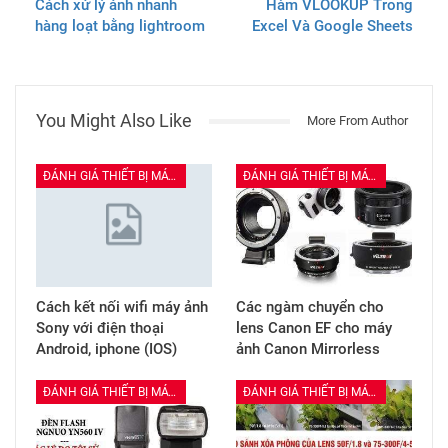
Cách xử lý ảnh nhanh
Hàm VLOOKUP Trong
hàng loạt bằng lightroom
Excel Và Google Sheets
You Might Also Like
More From Author
ĐÁNH GIÁ THIẾT BỊ MÁY ẢNH
ĐÁNH GIÁ THIẾT BỊ MÁY ẢNH
Cách kết nối wifi máy ảnh
Các ngàm chuyển cho
Sony với điện thoại
lens Canon EF cho máy
Android, iphone (IOS)
ảnh Canon Mirrorless
ĐÁNH GIÁ THIẾT BỊ MÁY ẢNH
ĐÁNH GIÁ THIẾT BỊ MÁY ẢNH