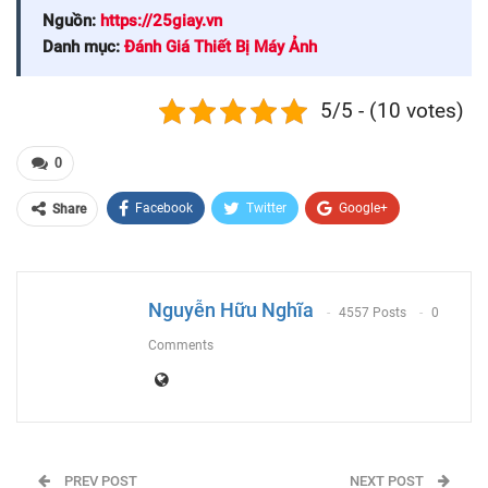
Nguồn:
https://25giay.vn
Danh mục:
Đánh Giá Thiết Bị Máy Ảnh
5/5 - (10 votes)
0
Facebook
Twitter
Google+
Share
ReddIt
WhatsApp
Pinterest
Email
Nguyễn Hữu Nghĩa
4557 Posts
0
Comments
PREV POST
NEXT POST