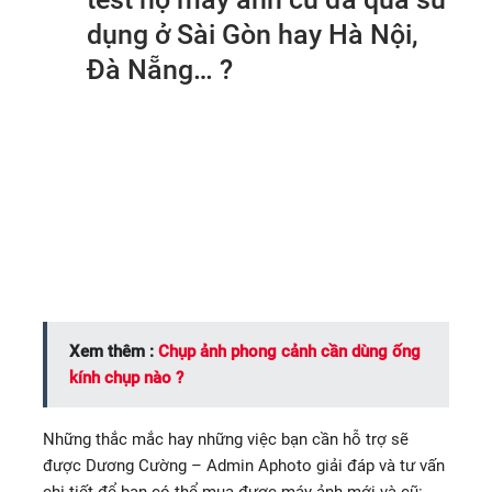
dụng ở Sài Gòn hay Hà Nội,
Đà Nẵng… ?
VÀ NHỮNG THẮC MẮC
CỦA BẠN SẼ ĐƯỢC GIẢI
ĐÁP VÀ TƯ VẤN MIỄN PHÍ
Xem thêm :
Chụp ảnh phong cảnh cần dùng ống
kính chụp nào ?
Những thắc mắc hay những việc bạn cần hỗ trợ sẽ
được Dương Cường – Admin Aphoto giải đáp và tư vấn