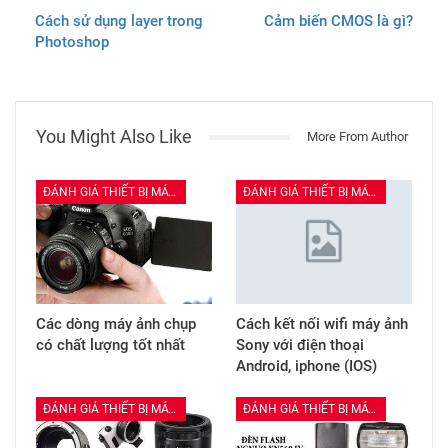
Cách sử dụng layer trong
Cảm biến CMOS là gì?
Photoshop
You Might Also Like
More From Author
ĐÁNH GIÁ THIẾT BỊ MÁY ẢNH
ĐÁNH GIÁ THIẾT BỊ MÁY ẢNH
Các dòng máy ảnh chụp
Cách kết nối wifi máy ảnh
có chất lượng tốt nhất
Sony với điện thoại
Android, iphone (IOS)
ĐÁNH GIÁ THIẾT BỊ MÁY ẢNH
ĐÁNH GIÁ THIẾT BỊ MÁY ẢNH