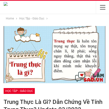
Home
Học Tập - Giáo Dục
HỌC TẬP - GIÁO DỤC
Trung Thực Là Gì? Dẫn Chứng Về Tính