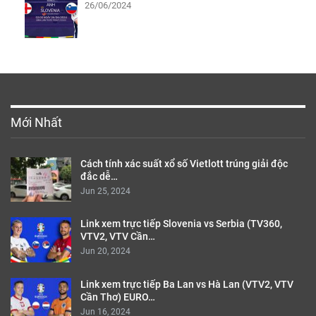
26/06/2024
Mới Nhất
Cách tính xác suất xổ số Vietlott trúng giải độc
đắc dễ…
Jun 25, 2024
Link xem trực tiếp Slovenia vs Serbia (TV360,
VTV2, VTV Cần…
Jun 20, 2024
Link xem trực tiếp Ba Lan vs Hà Lan (VTV2, VTV
Cần Thơ) EURO…
Jun 16, 2024