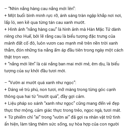
– “Nhìn nắng hàng cau nắng mới lên”:
+ Một buổi bình minh rực rỡ, ánh sáng tràn ngập khắp nơi nơi,
lấp ló, xen kẽ qua từng tán cau xanh mướt.
+ Hình ảnh “nắng hàng cau” là hình ảnh mà Hàn Mặc Tử dành
riêng cho Huế, bởi lẽ rằng cau là biểu tượng đặc trưng của
mảnh đất cố đô, luôn vươn cao mạnh mẽ trên nền trời xanh
thẳm, đón những tia nắng ấm áp đầu tiên trong ngày một cách
thật trọn vẹn.
+ “nắng mới lên” là cái nắng ban mai mới mẻ, êm dịu, là biểu
tượng của sự khởi đầu tươi mới.
– “Vườn ai mướt quá xanh như ngọc”:
+ Dáng vẻ trù phú, non tươi, mỡ màng trong từng góc cạnh
thông qua hai từ “mướt quá”, đầy gợi cảm.
+ Liệu pháp so sánh “xanh như ngọc” cũng mang đến vẻ đẹp
thực thơ mộng, cảm giác thực trong trẻo, ngọc ngà, tươi mát.
+ Từ phiếm chỉ “ai” trong “vườn ai” đã gợi ra nhân vật trữ tình
ẩn hiện, làm tăng thêm sức sống, sự hòa hợp của con người