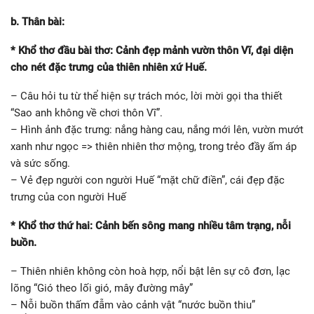
b. Thân bài:
* Khổ thơ đầu bài thơ: Cảnh đẹp mảnh vườn thôn Vĩ, đại diện
cho nét đặc trưng của thiên nhiên xứ Huế.
– Câu hỏi tu từ thể hiện sự trách móc, lời mời gọi tha thiết
“Sao anh không về chơi thôn Vĩ”.
– Hình ảnh đặc trưng: nắng hàng cau, nắng mới lên, vườn mướt
xanh như ngọc => thiên nhiên thơ mộng, trong trẻo đầy ấm áp
và sức sống.
– Vẻ đẹp người con người Huế “mặt chữ điền”, cái đẹp đặc
trưng của con người Huế
* Khổ thơ thứ hai: Cảnh bến sông mang nhiều tâm trạng, nỗi
buồn.
– Thiên nhiên không còn hoà hợp, nổi bật lên sự cô đơn, lạc
lõng “Gió theo lối gió, mây đường mây”
– Nỗi buồn thấm đẫm vào cảnh vật “nước buồn thiu”