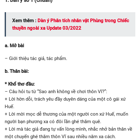
1. Dàn ý số 1 (Chuẩn)
Xem thêm :
Dàn ý Phân tích nhân vật Phùng trong Chiếc
thuyền ngoài xa Update 03/2022
a. Mở bài
– Giới thiệu tác giả, tác phẩm.
b. Thân bài:
* Khổ thơ đầu:
– Câu hỏi tu từ “Sao anh không về chơi thôn Vĩ?”:
+ Lời hờn dỗi, trách yêu đầy duyên dáng của một cô gái xứ
Huế.
+ Lời mời mọc dễ thương của một người con xứ Huế, muốn
người bạn phương xa có đôi lần ghé thăm quê.
+ Lời mà tác giả đang tự vấn lòng mình, nhắc nhở bản thân về
một chuyến ghé thăm thôn Vĩ sau nhiều năm xa cách.