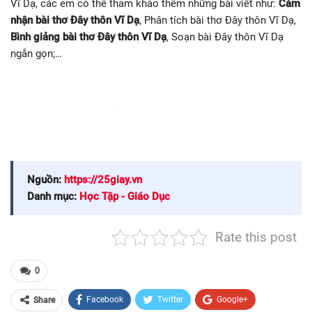
Vĩ Dạ, các em có thể tham khảo thêm những bài viết như:
Cảm
nhận bài thơ Đây thôn Vĩ Dạ
, Phân tích bài thơ Đây thôn Vĩ Dạ,
Bình giảng bài thơ Đây thôn Vĩ Dạ
, Soạn bài Đây thôn Vĩ Dạ
ngắn gọn;…
https://thuthuat.taimienphi.vn/dan-y-phan-tich-2-kho-tho-dau-trong-bai-tho-day-thon-vi-da-48595n.aspx
Nguồn:
https://25giay.vn
Danh mục:
Học Tập - Giáo Dục
Rate this post
0
Facebook
Twitter
Google+
Share