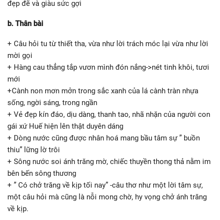
đẹp đẽ và giàu sức gợi
b. Thân bài
+ Câu hỏi tu từ thiết tha, vừa như lời trách móc lại vừa như lời
mời gọi
+ Hàng cau thẳng tắp vươn mình đón nắng->nét tinh khôi, tươi
mới
+Cành non mơn mởn trong sắc xanh của lá cành tràn nhựa
sống, ngời sáng, trong ngần
+ Vẻ đẹp kín đáo, dịu dàng, thanh tao, nhã nhặn của người con
gái xứ Huế hiện lên thật duyên dáng
+ Dòng nước cũng được nhân hoá mang bầu tâm sự ” buồn
thiu” lững lờ trôi
+ Sông nước soi ánh trăng mờ, chiếc thuyền thong thả nằm im
bên bến sông thương
+ ” Có chở trăng về kịp tối nay” -câu thơ như một lời tâm sự,
một câu hỏi mà cũng là nỗi mong chờ, hy vọng chở ánh trăng
về kịp.