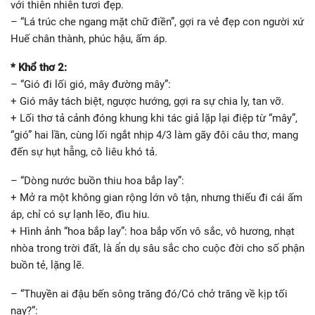
với thiên nhiên tươi đẹp.
– “Lá trúc che ngang mặt chữ điền”, gợi ra vẻ đẹp con người xứ
Huế chân thành, phúc hậu, ấm áp.
* Khổ thơ 2:
– “Gió đi lối gió, mây đường mây”:
+ Gió mây tách biệt, ngược hướng, gợi ra sự chia ly, tan vỡ.
+ Lối thơ tả cảnh đóng khung khi tác giả lặp lại điệp từ “mây”,
“gió” hai lần, cùng lối ngắt nhịp 4/3 làm gãy đôi câu thơ, mang
đến sự hụt hẫng, cô liêu khó tả.
– “Dòng nước buồn thiu hoa bắp lay”:
+ Mở ra một không gian rộng lớn vô tận, nhưng thiếu đi cái ấm
áp, chỉ có sự lạnh lẽo, đìu hiu.
+ Hình ảnh “hoa bắp lay”: hoa bắp vốn vô sắc, vô hương, nhạt
nhòa trong trời đất, là ẩn dụ sâu sắc cho cuộc đời cho số phận
buồn tẻ, lặng lẽ.
– “Thuyền ai đậu bến sông trăng đó/Có chở trăng về kịp tối
nay?”: