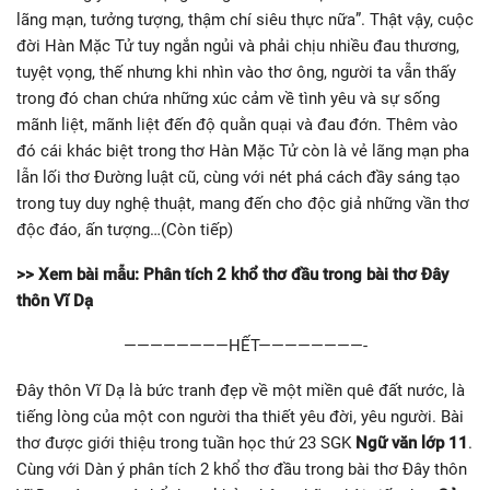
lãng mạn, tưởng tượng, thậm chí siêu thực nữa”. Thật vậy, cuộc
đời Hàn Mặc Tử tuy ngắn ngủi và phải chịu nhiều đau thương,
tuyệt vọng, thế nhưng khi nhìn vào thơ ông, người ta vẫn thấy
trong đó chan chứa những xúc cảm về tình yêu và sự sống
mãnh liệt, mãnh liệt đến độ quằn quại và đau đớn. Thêm vào
đó cái khác biệt trong thơ Hàn Mặc Tử còn là vẻ lãng mạn pha
lẫn lối thơ Đường luật cũ, cùng với nét phá cách đầy sáng tạo
trong tuy duy nghệ thuật, mang đến cho độc giả những vần thơ
độc đáo, ấn tượng…(Còn tiếp)
>> Xem bài mẫu: Phân tích 2 khổ thơ đầu trong bài thơ Đây
thôn Vĩ Dạ
————————HẾT————————-
Đây thôn Vĩ Dạ là bức tranh đẹp về một miền quê đất nước, là
tiếng lòng của một con người tha thiết yêu đời, yêu người. Bài
thơ được giới thiệu trong tuần học thứ 23 SGK
Ngữ văn lớp 11
.
Cùng với Dàn ý phân tích 2 khổ thơ đầu trong bài thơ Đây thôn