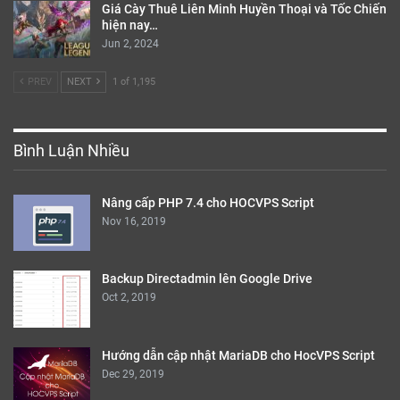
Giá Cày Thuê Liên Minh Huyền Thoại và Tốc Chiến
hiện nay…
Jun 2, 2024
PREV
NEXT
1 of 1,195
Bình Luận Nhiều
Nâng cấp PHP 7.4 cho HOCVPS Script
Nov 16, 2019
Backup Directadmin lên Google Drive
Oct 2, 2019
Hướng dẫn cập nhật MariaDB cho HocVPS Script
Dec 29, 2019