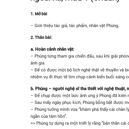
1. Mở bài
– Giới thiệu tác giả, tác phẩm, nhân vật Phùng.
2. Thân bài:
a. Hoàn cảnh nhân vật:
– Phùng từng tham gia chiến đấu, sau khi giải phóng
ảnh gia.
– Để có được một bộ lịch nghệ thật về thuyền và b
nhiệm vụ đi thực tế tìm chụp cảnh biển buổi sáng 
b. Phùng – người nghệ sĩ tha thiết với nghệ thuật, 
– Để chụp được một bức ảnh ưng ý Phùng đã kiên nhẫ
– Sau mấy ngày phục kích, Phùng bỗng bắt được một
– Phùng tưởng mình vừa “khám phá thấy cái chân lý
ngần của tâm hồn”.
=> Phùng tự dựng ra một triết lý rằng “bản thân cái