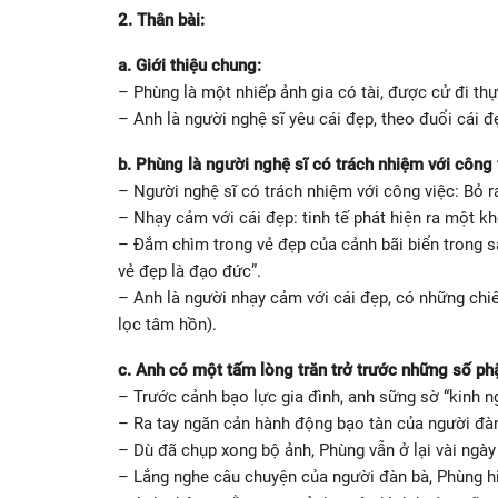
2. Thân bài:
a. Giới thiệu chung:
– Phùng là một nhiếp ảnh gia có tài, được cử đi th
– Anh là người nghệ sĩ yêu cái đẹp, theo đuổi cái đ
b. Phùng là người nghệ sĩ có trách nhiệm với công
– Người nghệ sĩ có trách nhiệm với công việc: Bỏ 
– Nhạy cảm với cái đẹp: tinh tế phát hiện ra một k
– Đắm chìm trong vẻ đẹp của cảnh bãi biển trong 
vẻ đẹp là đạo đức”.
– Anh là người nhạy cảm với cái đẹp, có những chi
lọc tâm hồn).
c. Anh có một tấm lòng trăn trở trước những số p
– Trước cảnh bạo lực gia đình, anh sững sờ “kinh 
– Ra tay ngăn cản hành động bạo tàn của người đàn
– Dù đã chụp xong bộ ảnh, Phùng vẫn ở lại vài ngà
– Lắng nghe câu chuyện của người đàn bà, Phùng hi