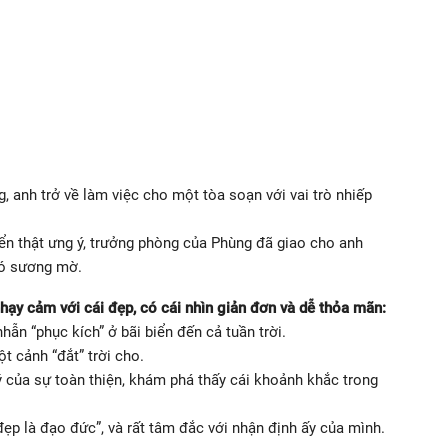
, anh trở về làm việc cho một tòa soạn với vai trò nhiếp
iển thật ưng ý, trưởng phòng của Phùng đã giao cho anh
có sương mờ.
nhạy cảm với cái đẹp, có cái nhìn giản đơn và dễ thỏa mãn:
n “phục kích” ở bãi biển đến cả tuần trời.
 cảnh “đắt” trời cho.
 của sự toàn thiện, khám phá thấy cái khoảnh khắc trong
 đẹp là đạo đức”, và rất tâm đắc với nhận định ấy của mình.