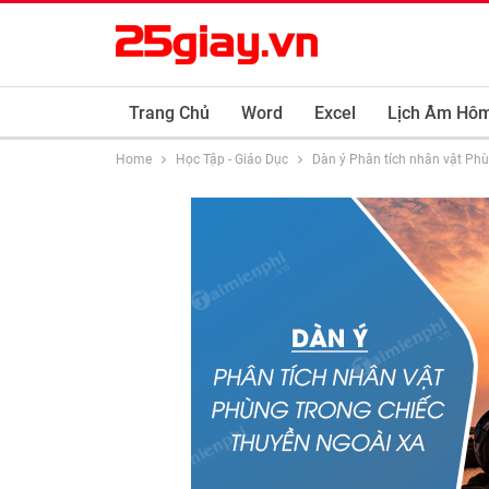
Trang Chủ
Word
Excel
Lịch Âm Hô
Home
Học Tập - Giáo Dục
Dàn ý Phân tích nhân vật Ph