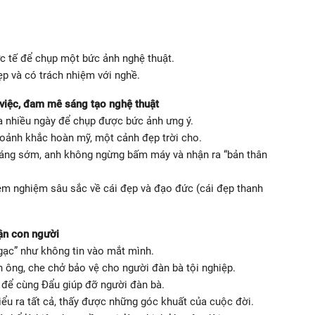
ực tế để chụp một bức ảnh nghệ thuật.
ẹp và có trách nhiệm với nghề.
 việc, đam mê sáng tạo nghệ thuật
ra nhiều ngày để chụp được bức ảnh ưng ý.
hoảnh khắc hoàn mỹ, một cảnh đẹp trời cho.
sáng sớm, anh không ngừng bấm máy và nhận ra “bản thân
êm nghiệm sâu sắc về cái đẹp và đạo đức (cái đẹp thanh
hận con người
ngạc” như không tin vào mắt mình.
 ông, che chở bảo vệ cho người đàn bà tội nghiệp.
y để cùng Đẩu giúp đỡ người đàn bà.
ểu ra tất cả, thấy được những góc khuất của cuộc đời.