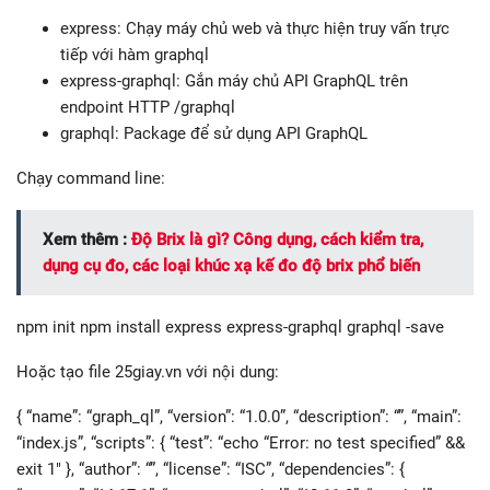
express: Chạy máy chủ web và thực hiện truy vấn trực
tiếp với hàm graphql
express-graphql: Gắn máy chủ API GraphQL trên
endpoint HTTP /graphql
graphql: Package để sử dụng API GraphQL
Chạy command line:
Xem thêm :
Độ Brix là gì? Công dụng, cách kiểm tra,
dụng cụ đo, các loại khúc xạ kế đo độ brix phổ biến
npm init npm install express express-graphql graphql -save
Hoặc tạo file 25giay.vn với nội dung:
{ “name”: “graph_ql”, “version”: “1.0.0”, “description”: “”, “main”:
“index.js”, “scripts”: { “test”: “echo “Error: no test specified” &&
exit 1″ }, “author”: “”, “license”: “ISC”, “dependencies”: {