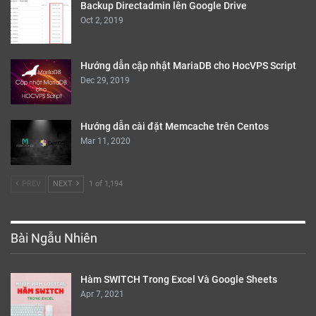
Backup Directadmin lên Google Drive
Oct 2, 2019
Hướng dẫn cập nhật MariaDB cho HocVPS Script
Dec 29, 2019
Hướng dẫn cài đặt Memcache trên Centos
Mar 11, 2020
PREV
NEXT
1 of 1,194
Bài Ngẫu Nhiên
Hàm SWITCH Trong Excel Và Google Sheets
Apr 7, 2021