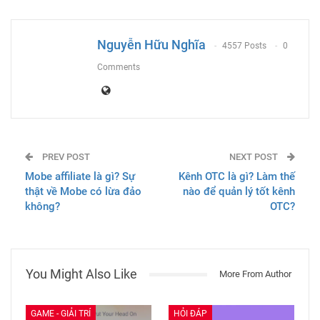
ReddIt
WhatsApp
Pinterest
Email
Nguyễn Hữu Nghĩa
4557 Posts
0
Comments
PREV POST
NEXT POST
Mobe affiliate là gì? Sự
Kênh OTC là gì? Làm thế
thật về Mobe có lừa đảo
nào để quản lý tốt kênh
không?
OTC?
You Might Also Like
More From Author
GAME - GIẢI TRÍ
HỎI ĐÁP