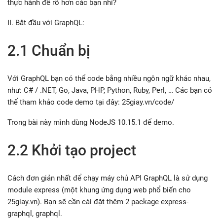
thực hành để rõ hơn các bạn nhỉ?
II. Bắt đầu với GraphQL:
2.1 Chuẩn bị
Với GraphQL bạn có thể code bằng nhiều ngôn ngữ khác nhau,
như: C# / .NET, Go, Java, PHP, Python, Ruby, Perl, … Các bạn có
thể tham khảo code demo tại đây: 25giay.vn/code/
Trong bài này mình dùng NodeJS 10.15.1 để demo.
2.2 Khởi tạo project
Cách đơn giản nhất để chạy máy chủ API GraphQL là sử dụng
module express (một khung ứng dụng web phổ biến cho
25giay.vn). Bạn sẽ cần cài đặt thêm 2 package express-
graphql, graphql.