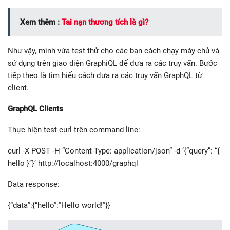
Xem thêm :
Tai nạn thương tích là gì?
Như vậy, mình vừa test thử cho các bạn cách chạy máy chủ và
sử dụng trên giao diện GraphiQL để đưa ra các truy vấn. Bước
tiếp theo là tìm hiểu cách đưa ra các truy vấn GraphQL từ
client.
GraphQL Clients
Thực hiện test curl trên command line:
curl -X POST -H “Content-Type: application/json” -d ‘{“query”: “{
hello }”}’ http://localhost:4000/graphql
Data response:
{“data”:{“hello”:”Hello world!”}}