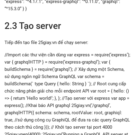
“express”: “^4.17.1”, “express-graphql”: “^0.11.0”, “graphql”:
“^15.3.0” } }
2.3 Tạo server
Tiếp đến tạo file 25giay.vn để chạy server:
//Import các thư viện cần dùng var express = require(‘express’);
var { graphqlHTTP } = require(‘express-graphql’); var {
buildSchema } = require(‘graphql’); // Xây dựng một Schema,
sử dụng ngôn ngữ Schema GraphQL var schema =
buildSchema(` type Query { hello: String } `); // Root cung cấp
chức năng phân giải cho mỗi endpoint API var root = { hello: ()
=> { return ‘Hello world!’; }, }; //Tạo server với express var app =
express(); //Khai báo API graphql 25giay.vn(‘/graphql’,
graphqlHTTP({ schema: schema, rootValue: root, graphiql:
true, //sử dụng công cụ GraphiQL để đưa ra các query GraphQL
theo cách thủ công })); // Khởi tạo server tại port 4000
25giay.vnen(4000); 25giay.vn(‘Running a GraphQL API server at