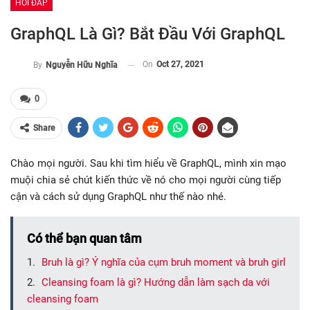
HỎI ĐÁP
GraphQL Là Gì? Bắt Đầu Với GraphQL
On
Oct 27, 2021
By
Nguyễn Hữu Nghĩa
0
Share
Chào mọi người. Sau khi tìm hiểu về GraphQL, mình xin mạo
muội chia sẻ chút kiến thức về nó cho mọi người cùng tiếp
cận và cách sử dụng GraphQL như thế nào nhé.
Có thể bạn quan tâm
Bruh là gì? Ý nghĩa của cụm bruh moment và bruh girl
Cleansing foam là gì? Hướng dẫn làm sạch da với
cleansing foam