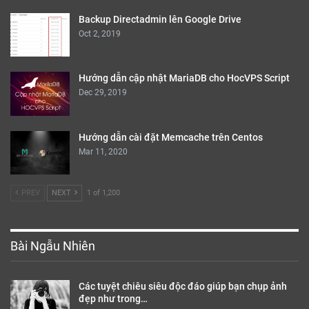
Backup Directadmin lên Google Drive
Oct 2, 2019
Hướng dẫn cập nhật MariaDB cho HocVPS Script
Dec 29, 2019
Hướng dẫn cài đặt Memcache trên Centos
Mar 11, 2020
PREV
NEXT
1 of 1,200
Bài Ngẫu Nhiên
Các tuyệt chiêu siêu độc đáo giúp bạn chụp ảnh
đẹp như trong…