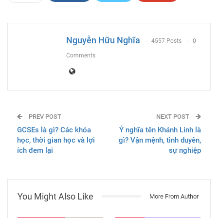
ReddIt
WhatsApp
Pinterest
Email
Nguyễn Hữu Nghĩa
4557 Posts
0
Comments
PREV POST
NEXT POST
GCSEs là gì? Các khóa
Ý nghĩa tên Khánh Linh là
học, thời gian học và lợi
gì? Vận mệnh, tình duyên,
ích đem lại
sự nghiệp
You Might Also Like
More From Author