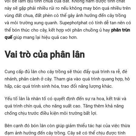
Supe lân có công thức hóa học là Ca(H2PO4)2, dễ tan trong
môi trường đất, nước nên rất được nhà nông tin dùng. Có hai
loại nhỏ nữa là supe lân đơn và supe lân kép, khác nhau chính
ở hàm lượng lân cao thấp. Ngược lại với lân nung chảy thì
supe lân không thích hợp để bón đất chua do có tính axit.
Supe lân đơn rất được ưa chuộng trên thị trường hiện nay
Nếu cần bổ sung cho cây thì nên phối hợp lân nung chảy hoặc
vôi để làm dịu tính chua của đất. Không nắm được tính chất
này sẽ gặp phải nhiều rủi ro nếu không may bón quá nhiều trên
vùng đất chua, đất phèn có thể gây ảnh hưởng đến cây trồng
và môi trường xung quanh. Supephotphat có tính dễ tan nên có
thể bón thúc cho cây, kết hợp với phân chuồng ủ hay
phân trùn
quế
giúp mang lại hiệu quả cao hơn.
Vai trò của phân lân