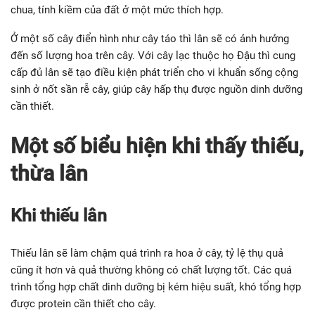
Cung cấp đủ lân cho cây trồng sẽ thúc đẩy quá trình ra rễ, đẻ
nhánh, phân cành ở cây. Tham gia vào quá trình quang hợp, hô
hấp, các quá trình sinh hóa, trao đổi năng lượng khác.
Yếu tố lân là nhân tố có quyết định đến sự ra hoa, kết trái và
quá trình chín quả, cho năng suất cao. Tăng thêm khả năng
chống chịu trước điều kiện môi trường bất lợi.
Bên cạnh đó bón lân còn giúp giảm thiểu tác hại của việc thừa
đạm ảnh hưởng đến cây trồng. Cây sẽ có thể chịu được tính
chua, tính kiềm của đất ở một mức thích hợp.
Ở một số cây điển hình như cây táo thì lân sẽ có ảnh hưởng
đến số lượng hoa trên cây. Với cây lạc thuộc họ Đậu thì cung
cấp đủ lân sẽ tạo điều kiện phát triển cho vi khuẩn sống cộng
sinh ở nốt sần rễ cây, giúp cây hấp thụ được nguồn dinh dưỡng
cần thiết.