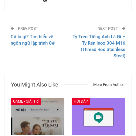
Rate this post
0
Facebook
Twitter
Google+
Share
ReddIt
WhatsApp
Pinterest
Email
Nguyễn Hữu Nghĩa
4557 Posts
0
Comments
PREV POST
NEXT POST
C# là gì? Tìm hiểu về
Ty Treo Tiếng Anh Là Gì –
ngôn ngữ lập trình C#
Ty Ren Inox 304 M16
(Thread Rod Stainless
Steel)