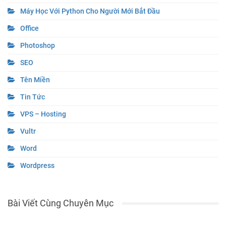
Game – Giải Trí
Game Mobile
Học Tập – Giáo Dục
Hỏi Đáp
Hướng Dẫn
Kiến Thức
Kỹ Thuật Nhiếp Ảnh
Liên Minh Huyền Thoại
Máy Học Với Python Cho Người Mới Bắt Đầu
Office
Photoshop
SEO
Tên Miền
Tin Tức