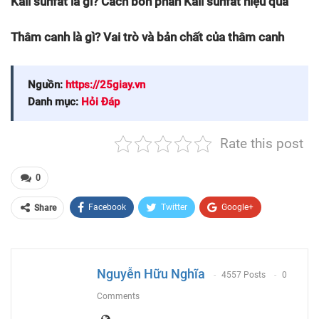
Hy vọng những thông tin ở trên sẽ giúp các bạn có thêm kiến
thức về phân bón lân để áp dụng vào canh tác nông nghiệp
trên cây trồng của mình. Liên hệ 0777.232.718 –
0255.652.7676 hoặc
Fanpage
để được hỗ trợ.
Đọc thêm:
Canxi nitrat là gì? Cách bón phân canxi nitrat hiệu quả
Kali sunfat là gì? Cách bón phân Kali sunfat hiệu quả
Thâm canh là gì? Vai trò và bản chất của thâm canh
Nguồn:
https://25giay.vn
Danh mục:
Hỏi Đáp