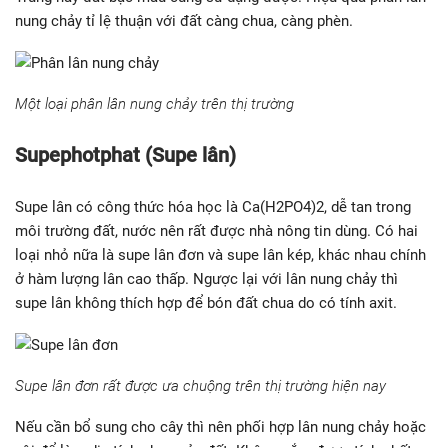
hình cây trồng mà sử dụng thích hợp. Phân lân chế biến được
chia làm hai loại phổ biến là lân nung chảy và supephotphat.
Phân lân nung chảy
Thành phần chính là Ca3(PO4)2, được sản xuất trong điều kiện
nung quặng photphat ở nhiệt độ cao. Lân nung chảy thường có
màu sắc trắng xám, xanh xám. Loại lân này thích hợp bón cho
đất chua vì có tính kiềm sẽ trung hòa được môi trường đất.
Vùng đất phèn ở đồng bằng sông Cửu Long, đất đồi núi miền
Trung hay đất bạc màu cũng sử dụng được. Hiệu quả phân lân
nung chảy tỉ lệ thuận với đất càng chua, càng phèn.
Một loại phân lân nung chảy trên thị trường
Supephotphat (Supe lân)