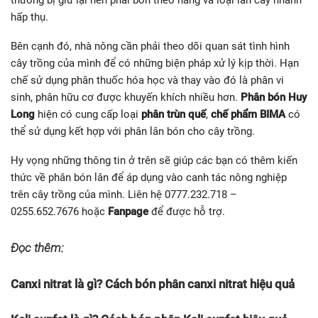
Theo tính chất của đất: đất có tính chua nên sử dụng phân lân
nung chảy. Đất trung tính, đất có tính kiềm thì nên dùng
supephotphat.
Theo đặc điểm cây trồng: khi cây còn non là giai đoạn cần lân
nhất để giúp cho sự phát triển của bộ rễ. Giai đoạn đầu của
cây cần được chăm sóc đặc biệt hơn.
Theo thành phần cơ giới đất: đất thịt, thịt nặng khi bón lân
thường bị giữ lại nên phải bón theo hàng và loại lân cây nhanh
hấp thụ.
Bên cạnh đó, nhà nông cần phải theo dõi quan sát tình hình
cây trồng của mình để có những biện pháp xử lý kịp thời. Hạn
chế sử dụng phân thuốc hóa học và thay vào đó là phân vi
sinh, phân hữu cơ được khuyến khích nhiều hơn.
Phân bón Huy
Long
hiện có cung cấp loại
phân trùn quế
,
chế phẩm BIMA
có
thể sử dụng kết hợp với phân lân bón cho cây trồng.