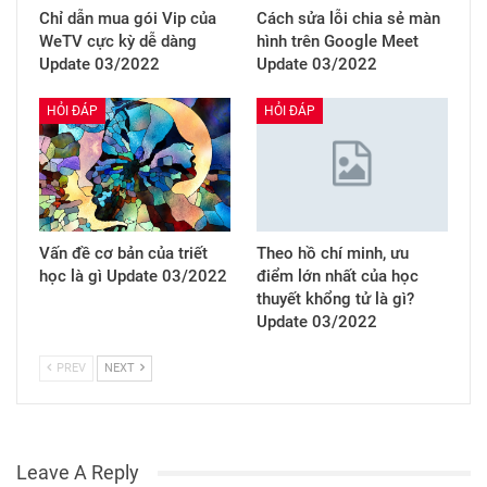
You Might Also Like
More From Author
GAME - GIẢI TRÍ
HỎI ĐÁP
Chỉ dẫn mua gói Vip của
Cách sửa lỗi chia sẻ màn
WeTV cực kỳ dễ dàng
hình trên Google Meet
Update 03/2022
Update 03/2022
HỎI ĐÁP
HỎI ĐÁP