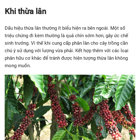
Biểu hiện thiếu lân ở cây cà phê
Bón thiếu lân bộ rễ kém phát triển, quá trình quang hợp và hô
hấp cũng bị hạn chế. Cây sẽ giảm khả năng chống đổ ngã và
chống lại sự tác động của thời tiết bất lợi. Điều này dẫn tới
việc cây dễ bệnh và cho cây năng suất không đạt.
Khi thừa lân
Dấu hiệu thừa lân thường ít biểu hiện ra bên ngoài. Một số
triệu chứng đi kèm thường là quả chín sớm hơn, gây ức chế
sinh trưởng. Vì thế khi cung cấp phân lân cho cây trồng cần
chú ý sử dụng với lượng vừa phải. Kết hợp thêm với các loại
phân hữu cơ khác để tránh được hiện tượng thừa lân không