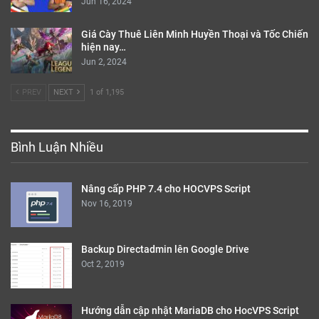
Cách tính xác suất xổ số Vietlott trúng giải độc
đắc dễ…
Jun 25, 2024
Link xem trực tiếp Slovenia vs Serbia (TV360,
VTV2, VTV Cần…
Jun 20, 2024
Link xem trực tiếp Ba Lan vs Hà Lan (VTV2, VTV
Cần Thơ) EURO…
Jun 16, 2024
Giá Cày Thuê Liên Minh Huyền Thoại và Tốc Chiến
hiện nay…
Jun 2, 2024
PREV
NEXT
1 of 1,195