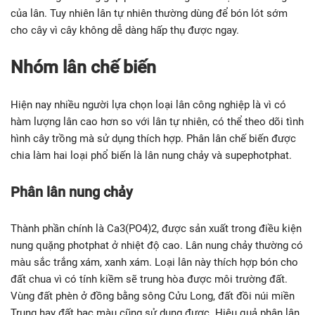
Quặng apatit có chứa lân tự nhiên
Ngoài ra, phân lân tự nhiên còn chứa thêm các chất hữu cơ từ
quá trình phân giải xác động vật trong các hang, động tích tụ
theo thời gian cũng góp phần làm tăng thêm độ dinh dưỡng
của lân. Tuy nhiên lân tự nhiên thường dùng để bón lót sớm
cho cây vì cây không dễ dàng hấp thụ được ngay.
Nhóm lân chế biến
Hiện nay nhiều người lựa chọn loại lân công nghiệp là vì có
hàm lượng lân cao hơn so với lân tự nhiên, có thể theo dõi tình