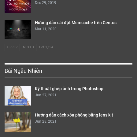
Bình Luận Nhiều
Nâng cấp PHP 7.4 cho HOCVPS Script
Nov 16, 2019
Backup Directadmin lên Google Drive
Oct 2, 2019
Hướng dẫn cập nhật MariaDB cho HocVPS Script
Dec 29, 2019
Hướng dẫn cài đặt Memcache trên Centos
Mar 11, 2020
PREV
NEXT
1 of 1,194