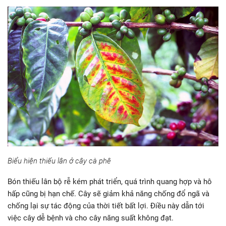
Một số biểu hiện khi thấy thiếu,
thừa lân
Khi thiếu lân
Thiếu lân sẽ làm chậm quá trình ra hoa ở cây, tỷ lệ thụ quả
cũng ít hơn và quả thường không có chất lượng tốt. Các quá
trình tổng hợp chất dinh dưỡng bị kém hiệu suất, khó tổng hợp
được protein cần thiết cho cây.