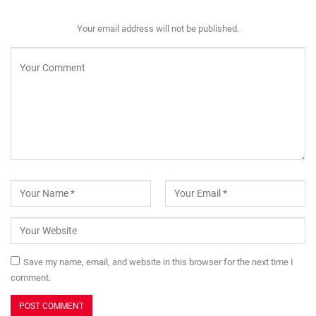
Vấn đề cơ bản của triết
Theo hồ chí minh, ưu
học là gì Update 03/2022
điểm lớn nhất của học
thuyết khổng tử là gì?
Update 03/2022
PREV
NEXT
Leave A Reply
Your email address will not be published.