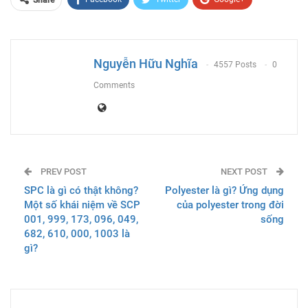
Share
ReddIt
WhatsApp
Pinterest
Email
Nguyễn Hữu Nghĩa
4557 Posts
0
Comments
PREV POST
NEXT POST
SPC là gì có thật không?
Polyester là gì? Ứng dụng
Một số khái niệm về SCP
của polyester trong đời
001, 999, 173, 096, 049,
sống
682, 610, 000, 1003 là
gì?