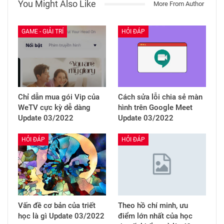
You Might Also Like
More From Author
GAME - GIẢI TRÍ
HỎI ĐÁP
Chỉ dẫn mua gói Vip của
Cách sửa lỗi chia sẻ màn
WeTV cực kỳ dễ dàng
hình trên Google Meet
Update 03/2022
Update 03/2022
HỎI ĐÁP
HỎI ĐÁP
Vấn đề cơ bản của triết
Theo hồ chí minh, ưu
học là gì Update 03/2022
điểm lớn nhất của học