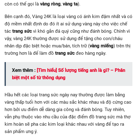
còn có thể gọi là
vàng ròng
,
vàng ta
).
Bên cạnh đó, Vàng 24K là loại vàng có ánh kim đậm nhất và có
độ mềm nhất định do đó ít ai sử dụng vàng này cho việc chế
tác
trang sức
vì khó gắn đá quý cũng như đánh bóng. Chính vì
vậy, vàng 24K thường được sử dụng để tặng cho con/cháu
nhân dịp đặc biệt hoặc mua/bán, tích trữ (
vàng miếng
) trên thị
trường hơn là để làm đồ
trang sức
đeo hàng ngày.
Xem thêm :
[Tìm hiểu] Số lượng tiếng anh là gì? – Phân
biệt một số từ thông dụng
Hầu hết các loại trang sức ngày nay thường được làm bằng
vàng thấp tuổi hơn với các màu sắc khác nhau và độ cứng cao
hơn bởi ưu điểm dễ dàng gia công và đánh bóng. Tuy nhiên,
vẫn phụ thuộc vào nhu cầu của đặc điểm đồ trang sức mà thợ
kim hoàn sẽ pha các kim loại khác nhau với vàng để tạo ra
sản phẩm ưng ý.