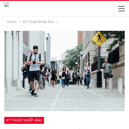
Home
Kỹ Thuật Nhiếp Ảnh
KỸ THUẬT NHIẾP ẢNH