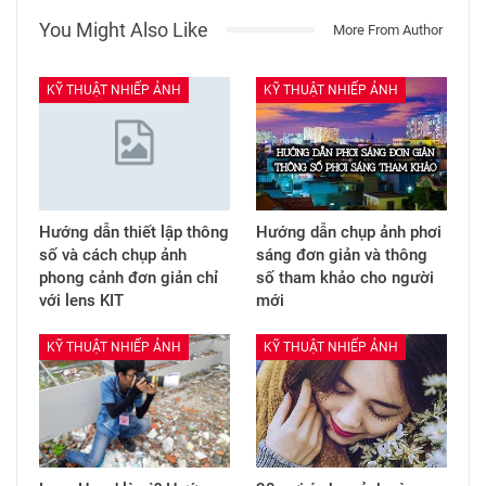
You Might Also Like
More From Author
KỸ THUẬT NHIẾP ẢNH
KỸ THUẬT NHIẾP ẢNH
Hướng dẫn thiết lập thông
Hướng dẫn chụp ảnh phơi
số và cách chụp ảnh
sáng đơn giản và thông
phong cảnh đơn giản chỉ
số tham khảo cho người
với lens KIT
mới
KỸ THUẬT NHIẾP ẢNH
KỸ THUẬT NHIẾP ẢNH