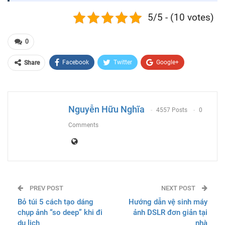
5/5 - (10 votes)
0
Facebook
Twitter
Google+
Share
ReddIt
WhatsApp
Pinterest
Email
Nguyễn Hữu Nghĩa
4557 Posts
0
Comments
PREV POST
NEXT POST
Bỏ túi 5 cách tạo dáng
Hướng dẫn vệ sinh máy
chụp ảnh “so deep” khi đi
ảnh DSLR đơn giản tại
du lịch
nhà