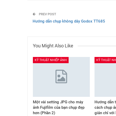
PREV POST
Hướng dẫn chụp không dây Godox TT685
You Might Also Like
KỸ THUẬT NHIẾP ẢNH
KỸ THUẬT NH
Một vài setting JPG cho máy
Hướng dẫn t
ảnh Fujifilm của bạn chụp đẹp
cách chụp ả
hơn (Phần 2)
giản chỉ với