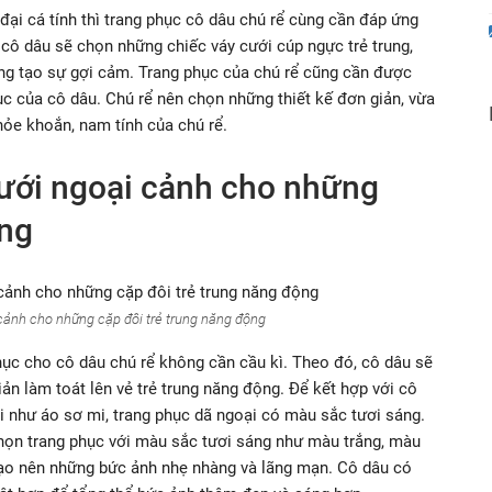
i cá tính thì trang phục cô dâu chú rể cùng cần đáp ứng
cô dâu sẽ chọn những chiếc váy cưới cúp ngực trẻ trung,
ng tạo sự gợi cảm. Trang phục của chú rể cũng cần được
c của cô dâu. Chú rể nên chọn những thiết kế đơn giản, vừa
ỏe khoắn, nam tính của chú rể.
cưới ngoại cảnh cho những
ộng
cảnh cho những cặp đôi trẻ trung năng động
hục cho cô dâu chú rể không cần cầu kì. Theo đó, cô dâu sẽ
ản làm toát lên vẻ trẻ trung năng động. Để kết hợp với cô
i như áo sơ mi, trang phục dã ngoại có màu sắc tươi sáng.
họn trang phục với màu sắc tươi sáng như màu trắng, màu
ạo nên những bức ảnh nhẹ nhàng và lãng mạn. Cô dâu có