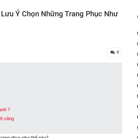
 Lưu Ý Chọn Những Trang Phục Như
0
anh ?
ét căng