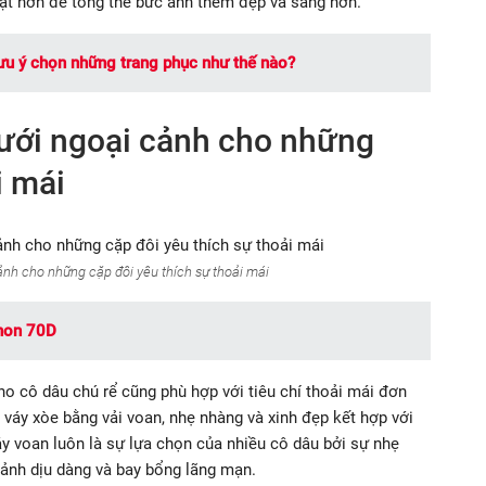
ật hơn để tổng thể bức ảnh thêm đẹp và sáng hơn.
ưu ý chọn những trang phục như thế nào?
cưới ngoại cảnh cho những
i mái
nh cho những cặp đôi yêu thích sự thoải mái
anon 70D
o cô dâu chú rể cũng phù hợp với tiêu chí thoải mái đơn
váy xòe bằng vải voan, nhẹ nhàng và xinh đẹp kết hợp với
y voan luôn là sự lựa chọn của nhiều cô dâu bởi sự nhẹ
ảnh dịu dàng và bay bổng lãng mạn.