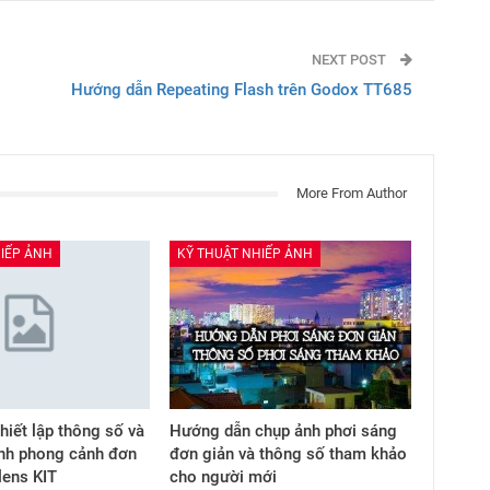
NEXT POST
Hướng dẫn Repeating Flash trên Godox TT685
More From Author
IẾP ẢNH
KỸ THUẬT NHIẾP ẢNH
hiết lập thông số và
Hướng dẫn chụp ảnh phơi sáng
nh phong cảnh đơn
đơn giản và thông số tham khảo
 lens KIT
cho người mới