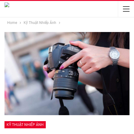
Home
Kỹ Thuật Nhiếp Ảnh
KỸ THUẬT NHIẾP ẢNH