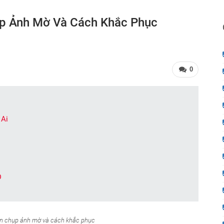
ụp Ảnh Mờ Và Cách Khắc Phục
0
 Ai
D
D
bạn chụp ảnh mờ và cách khắc phục