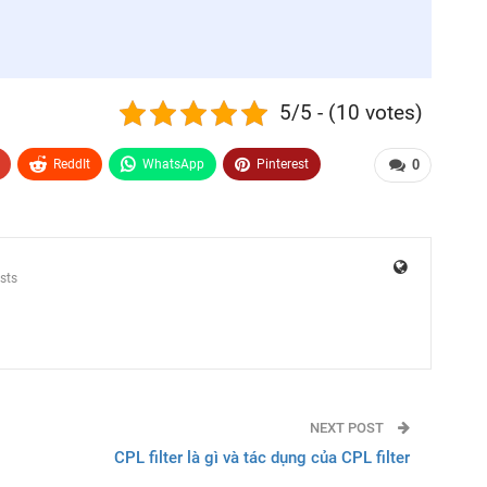
5/5 - (10 votes)
ReddIt
WhatsApp
Pinterest
0
sts
NEXT POST
CPL filter là gì và tác dụng của CPL filter