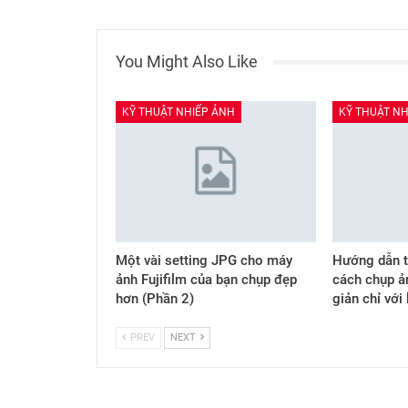
You Might Also Like
KỸ THUẬT NHIẾP ẢNH
KỸ THUẬT NH
Một vài setting JPG cho máy
Hướng dẫn t
ảnh Fujifilm của bạn chụp đẹp
cách chụp ả
hơn (Phần 2)
giản chỉ với
PREV
NEXT