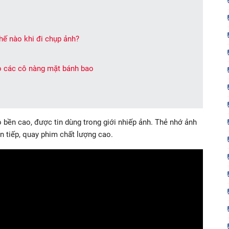
hế nào khi đi chụp ảnh?
o các cô nàng mặt bánh bao
ộ bền cao, được tin dùng trong giới nhiếp ảnh. Thẻ nhớ ảnh
n tiếp, quay phim chất lượng cao.