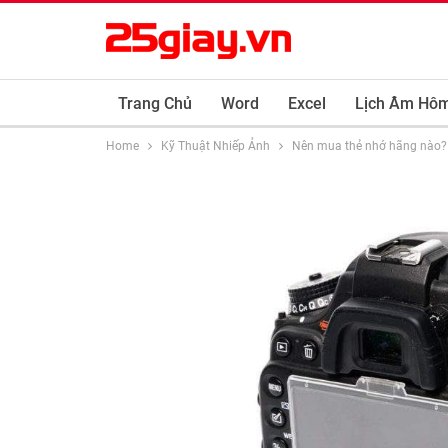
Trang Chủ
Word
Excel
Lịch Âm Hô
Home
Kỹ Thuật Nhiếp Ảnh
Nên mua thẻ nhớ hãng nào? 