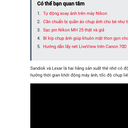
Có thể bạn quan tâm
Tự động xoay ảnh trên máy Nikon
Cần chuẩn bị quần áo chụp ảnh cho bé như t
Sạc pin Nikon MH 25 thật và giả
Bí kíp chụp ảnh giúp khuôn mặt thon gọn ch
Hướng dẫn lấy nét LiveView trên Canon 70D
Sandisk và Lexar là hai hãng sản xuất thẻ nhớ có đ
hưởng thời gian khởi động máy ảnh, tốc độ chụp liê