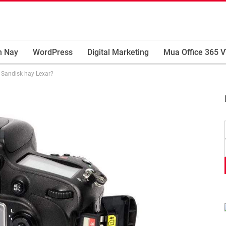
m Nay
WordPress
Digital Marketing
Mua Office 365 V
Sandisk hay Lexar?