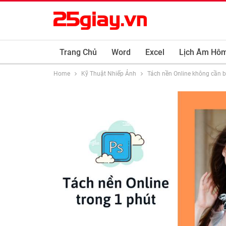
Trang Chủ
Word
Excel
Lịch Âm Hô
Home
Kỹ Thuật Nhiếp Ảnh
Tách nền Online không cần 