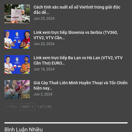
Cách tính xác suất xổ số Vietlott trúng giải độc
đắc dễ…
Jun 25, 2024
Link xem trực tiếp Slovenia vs Serbia (TV360,
VTV2, VTV Cần…
Jun 20, 2024
Link xem trực tiếp Ba Lan vs Hà Lan (VTV2, VTV
Cần Thơ) EURO…
Jun 16, 2024
Giá Cày Thuê Liên Minh Huyền Thoại và Tốc Chiến
hiện nay…
Jun 2, 2024
PREV
NEXT
1 of 1,195
Bình Luận Nhiều