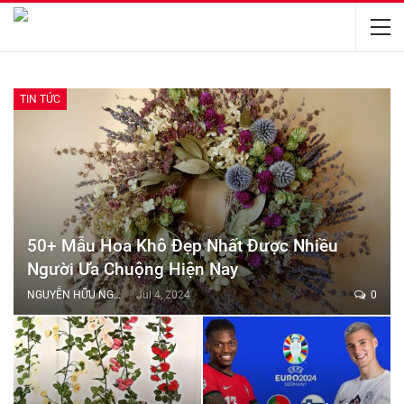
TIN TỨC
50+ Mẫu Hoa Khô Đẹp Nhất Được Nhiều
Người Ưa Chuộng Hiện Nay
NGUYỄN HỮU NGHĨA
Jul 4, 2024
0