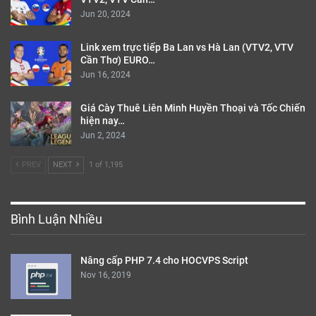
Jun 20, 2024
Link xem trực tiếp Ba Lan vs Hà Lan (VTV2, VTV
Cần Thơ) EURO…
Jun 16, 2024
Giá Cày Thuê Liên Minh Huyền Thoại và Tốc Chiến
hiện nay…
Jun 2, 2024
PREV
NEXT
1 of 1,195
Bình Luận Nhiều
Nâng cấp PHP 7.4 cho HOCVPS Script
Nov 16, 2019