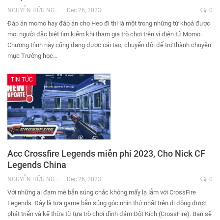
NGUYỄN HỮU NGHĨA
Dec 26, 2023
0
Đáp án momo hay đáp án cho Heo đi thi là một trong những từ khoá được
mọi người đặc biệt tìm kiếm khi tham gia trò chơi trên ví điện tử Momo.
Chương trình này cũng đang được cải tạo, chuyển đổi để trở thành chuyên
mục Trường học…
TIN TỨC
Acc Crossfire Legends miễn phí 2023, Cho Nick CF
Legends China
NGUYỄN HỮU NGHĨA
Dec 26, 2023
0
Với những ai đam mê bắn súng chắc không mấy lạ lẫm với CrossFire
Legends. Đây là tựa game bắn súng góc nhìn thứ nhất trên di động được
phát triển và kế thừa từ tựa trò chơi đình đám Đột Kích (CrossFire). Bạn sẽ