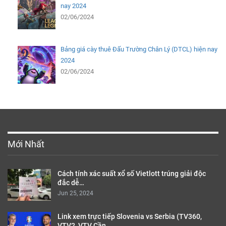
nay 2024
02/06/2024
Bảng giá cày thuê Đấu Trường Chân Lý (DTCL) hiện nay
2024
02/06/2024
Mới Nhất
Cách tính xác suất xổ số Vietlott trúng giải độc
đắc dễ…
Jun 25, 2024
Link xem trực tiếp Slovenia vs Serbia (TV360,
VTV2, VTV Cần…