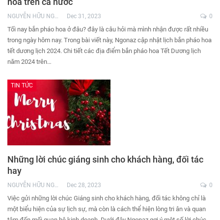
hoa trên cả nước
NGUYỄN HỮU NGHĨA
Dec 31, 2023
0
Tối nay bắn pháo hoa ở đâu? đây là câu hỏi mà mình nhận được rất nhiều
trong ngày hôm nay. Trong bài viết này, Ngonaz cập nhật lịch bắn pháo hoa
tết dương lịch 2024. Chi tiết các địa điểm bắn pháo hoa Tết Dương lịch
năm 2024 trên…
TIN TỨC
Những lời chúc giáng sinh cho khách hàng, đối tác
hay
NGUYỄN HỮU NGHĨA
Dec 28, 2023
0
Việc gửi những lời chúc Giáng sinh cho khách hàng, đối tác không chỉ là
một biểu hiện của sự lịch sự, mà còn là cách thể hiện lòng tri ân và quan
tâm đến mối quan hệ kinh doanh. Dưới đây Ngonaz gợi ý một số lời chúc