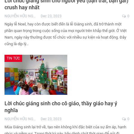
Lời chúc giáng sinh cho người yêu (bạn trai, bạn gái)
crush hay nhất
NGUYỄN HỮU NGHĨA
Dec 23, 2023
0
Ngày lễ Noel, hay còn được biết đến là lễ Giáng sinh, đã trở thành một
phần quan trọng trong cuộc sống của mọi người trên khắp thế giới. Ở Việt
Nam, ngày này thường được tổ chức với nhiều sự kiện và hoạt động. Đây
cũng là dịp lý…
TIN TỨC
Lời chúc giáng sinh cho cô giáo, thầy giáo hay ý
nghĩa
NGUYỄN HỮU NGHĨA
Dec 23, 2023
0
Mùa Giáng sinh lại trở về, tạo nên không khí đặc biệt của sự ấm áp, hạnh
phúc và niềm vui. Trong thời kỳ này, hãy dành chút thời gian để gửi đi