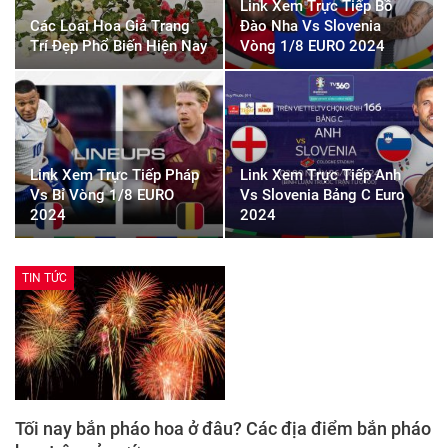
Link Xem Trực Tiếp Bồ
Các Loại Hoa Giả Trang
Đào Nha Vs Slovenia
Trí Đẹp Phổ Biến Hiện Nay
Vòng 1/8 EURO 2024
Link Xem Trực Tiếp Pháp
Link Xem Trực Tiếp Anh
Vs Bỉ Vòng 1/8 EURO
Vs Slovenia Bảng C Euro
2024
2024
TIN TỨC
Tối nay bắn pháo hoa ở đâu? Các địa điểm bắn pháo