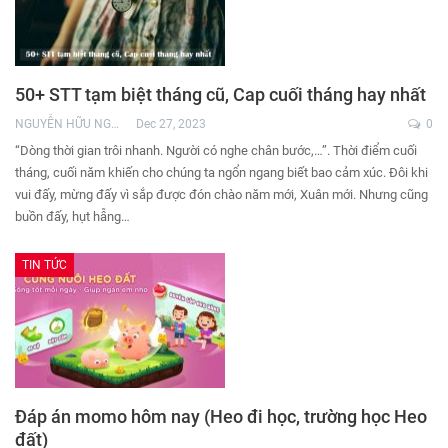
50+ STT tạm biệt tháng cũ, Cap cuối tháng hay nhất
NGUYỄN HỮU NGHĨA
Dec 27, 2023
0
“Dòng thời gian trôi nhanh. Người có nghe chân bước,…”. Thời điểm cuối
tháng, cuối năm khiến cho chúng ta ngổn ngang biết bao cảm xúc. Đôi khi
vui đấy, mừng đấy vì sắp được đón chào năm mới, Xuân mới. Nhưng cũng
buồn đấy, hụt hẫng…
TIN TỨC
Đáp án momo hôm nay (Heo đi học, trường học Heo
đất)