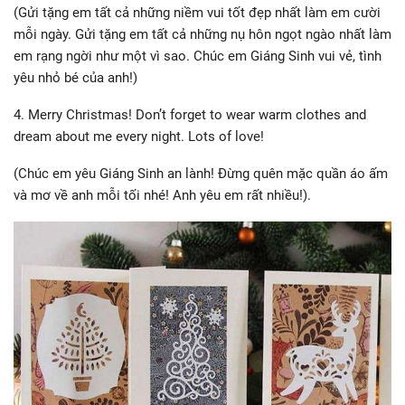
(Gửi tặng em tất cả những niềm vui tốt đẹp nhất làm em cười
mỗi ngày. Gửi tặng em tất cả những nụ hôn ngọt ngào nhất làm
em rạng ngời như một vì sao. Chúc em Giáng Sinh vui vẻ, tình
yêu nhỏ bé của anh!)
4. Merry Christmas! Don’t forget to wear warm clothes and
dream about me every night. Lots of love!
(Chúc em yêu Giáng Sinh an lành! Đừng quên mặc quần áo ấm
và mơ về anh mỗi tối nhé! Anh yêu em rất nhiều!).