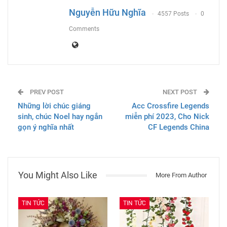
Email
Nguyễn Hữu Nghĩa
4557 Posts
0
Comments
PREV POST
NEXT POST
Những lời chúc giáng
Acc Crossfire Legends
sinh, chúc Noel hay ngắn
miễn phí 2023, Cho Nick
gọn ý nghĩa nhất
CF Legends China
You Might Also Like
More From Author
TIN TỨC
TIN TỨC