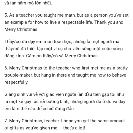
và fan hâm mộ lớn nhất.
5. As a teacher you taught me math, but as a person you’ve set
an example for how to live a respectable life. Thank you and
Merry Christmas.
Thầy/cô đã dạy em môn toán học, nhưng là một người mà
thầy/cô đã thiết lập một ví dụ cho việc sống một cuộc sống
đáng kính. Cảm ơn thầy/cô và Merry Christmas.
6. Merry Christmas to the teacher who first met me as a bratty
trouble-maker, but hung in there and taught me how to behave
respectfully.
Giáng sinh vui vẻ với giáo viên người lần đầu tiên gặp tôi như
là một kẻ gây rắc rối bướng bỉnh, nhưng người đã ở đó và dạy
em làm thế nào để cư xử đứng đắn.
7. Merry Christmas, teacher. I hope you get the same amount
of gifts as you’ve given me — that’s a lot!