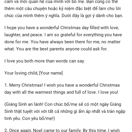
cảm và mối quan hệ của mình với bố mẹ. Bạn cũng có thể
thêm một câu chuyện hoặc kỷ niệm đặc biệt để làm cho lời
chúc của mình thêm ý nghĩa. Dưới đây là gợi ý dành cho bạn.
I hope you have a wonderful Christmas day filled with love,
laughter, and peace. I am so grateful for everything you have
done for me. You have always been there for me, no matter
what. You are the best parents anyone could ask for.
I love you both more than words can say.
Your loving child, [Your name]
1. Merry Christmas! I wish you have a wonderful Christmas
day with all the warmest things and full of love. I love you!
(Giáng Sinh an lành! Con chúc bố/mẹ sẽ có một ngày Giáng
Sinh thật tuyệt vời với tất cả những gì ấm áp nhất và tràn ngập
tình yêu. Con yêu bố/mẹ!)
2. Once again, Noel came to our family. By this time, I wish