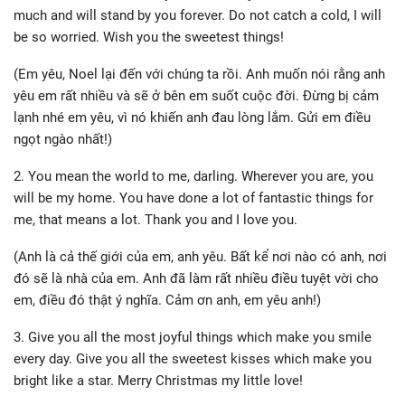
much and will stand by you forever. Do not catch a cold, I will
be so worried. Wish you the sweetest things!
(Em yêu, Noel lại đến với chúng ta rồi. Anh muốn nói rằng anh
yêu em rất nhiều và sẽ ở bên em suốt cuộc đời. Đừng bị cảm
lạnh nhé em yêu, vì nó khiến anh đau lòng lắm. Gửi em điều
ngọt ngào nhất!)
2. You mean the world to me, darling. Wherever you are, you
will be my home. You have done a lot of fantastic things for
me, that means a lot. Thank you and I love you.
(Anh là cả thế giới của em, anh yêu. Bất kể nơi nào có anh, nơi
đó sẽ là nhà của em. Anh đã làm rất nhiều điều tuyệt vời cho
em, điều đó thật ý nghĩa. Cảm ơn anh, em yêu anh!)
3. Give you all the most joyful things which make you smile
every day. Give you all the sweetest kisses which make you
bright like a star. Merry Christmas my little love!