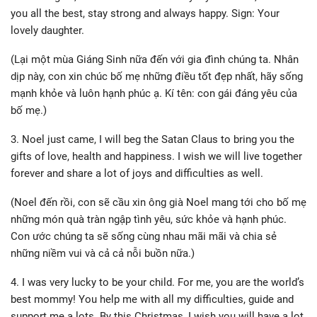
you all the best, stay strong and always happy. Sign: Your
lovely daughter.
(Lại một mùa Giáng Sinh nữa đến với gia đình chúng ta. Nhân
dịp này, con xin chúc bố mẹ những điều tốt đẹp nhất, hãy sống
mạnh khỏe và luôn hạnh phúc ạ. Kí tên: con gái đáng yêu của
bố mẹ.)
3. Noel just came, I will beg the Satan Claus to bring you the
gifts of love, health and happiness. I wish we will live together
forever and share a lot of joys and difficulties as well.
(Noel đến rồi, con sẽ cầu xin ông già Noel mang tới cho bố mẹ
những món quà tràn ngập tình yêu, sức khỏe và hạnh phúc.
Con ước chúng ta sẽ sống cùng nhau mãi mãi và chia sẻ
những niềm vui và cả cả nỗi buồn nữa.)
4. I was very lucky to be your child. For me, you are the world’s
best mommy! You help me with all my difficulties, guide and
support me a lots. By this Christmas, I wish you will have a lot