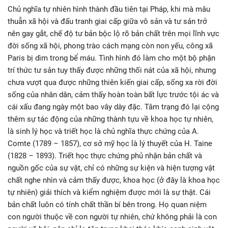
Chủ nghĩa tự nhiên hình thành đầu tiên tại Pháp, khi mà mâu
thuẫn xã hội và đấu tranh giai cấp giữa vô sản và tư sản trở
nên gay gắt, chế độ tư bản bộc lộ rõ bản chất trên mọi lĩnh vực
đời sống xã hội, phong trào cách mạng còn non yếu, công xã
Paris bị dìm trong bể máu. Tình hình đó làm cho một bộ phận
trí thức tư sản tuy thấy được những thối nát của xã hội, nhưng
chưa vượt qua được những thiên kiến giai cấp, sống xa rời đời
sống của nhân dân, cảm thấy hoàn toàn bất lực trước tội ác và
cái xấu đang ngày một bao vây dày đặc. Tâm trạng đó lại cộng
thêm sự tác động của những thành tựu về khoa học tự nhiên,
là sinh lý học và triết học là chủ nghĩa thực chứng của A.
Comte (1789 – 1857), cơ sở mỹ học là lý thuyết của H. Taine
(1828 – 1893). Triết học thực chứng phủ nhận bản chất và
nguồn gốc của sự vật, chỉ có những sự kiện và hiện tượng vật
chất nghe nhìn và cảm thấy được, khoa học (ở đây là khoa học
tự nhiên) giải thích và kiểm nghiệm được mới là sự thật. Cái
bản chất luôn có tính chất thần bí bên trong. Họ quan niệm
con người thuộc về con người tự nhiên, chứ không phải là con