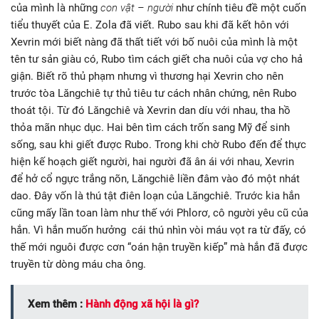
của mình là những
con vật – người
như chính tiêu đề một cuốn
tiểu thuyết của E. Zola đã viết. Rubo sau khi đã kết hôn với
Xevrin mới biết nàng đã thất tiết với bố nuôi của mình là một
tên tư sản giàu có, Rubo tìm cách giết cha nuôi của vợ cho hả
giận. Biết rõ thủ phạm nhưng vì thương hại Xevrin cho nên
trước tòa Lăngchiê tự thủ tiêu tư cách nhân chứng, nên Rubo
thoát tội. Từ đó Lăngchiê và Xevrin dan díu với nhau, tha hồ
thỏa mãn nhục dục. Hai bên tìm cách trốn sang Mỹ để sinh
sống, sau khi giết được Rubo. Trong khi chờ Rubo đến để thực
hiện kế hoạch giết người, hai người đã ân ái với nhau, Xevrin
để hở cổ ngực trắng nõn, Lăngchiê liền đâm vào đó một nhát
dao. Đây vốn là thú tật điên loạn của Lăngchiê. Trước kia hắn
cũng mấy lần toan làm như thế với Phlorơ, cô người yêu cũ của
hắn. Vì hắn muốn hưởng cái thú nhìn vòi máu vọt ra từ đấy, có
thế mới nguôi được cơn “oán hận truyền kiếp” mà hắn đã được
truyền từ dòng máu cha ông.
Xem thêm :
Hành động xã hội là gì?