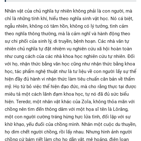
Nhân vật của chủ nghĩa tự nhiên không phải là con người, mà
chỉ là những tính khí, hiểu theo nghĩa sinh vật học. Nó cá biệt,
ngẫu nhiên, không có tâm hồn, không có lý tưởng, tình cảm
theo nghĩa thông thường, mà là cảm nghĩ và hành động theo
sự chi phối của sinh lý, di truyền, bệnh hoạn. Các nhà văn tự
nhiên chủ nghĩa tự đặt nhiệm vụ nghiên cứu xã hội hoàn toàn
như cung cách của các nhà khoa học nghiên cứu tự nhiên. Đối
với họ, nhận thức bằng văn học cũng như nhận thức bằng khoa
học, tác phẩm nghệ thuật như là tư liệu về con người lấy sự thể
hiện đầy đủ hành vi nhận thức làm tiêu chuẩn căn bản về thẩm
mỹ. Họ từ bỏ việc thể hiện đạo đức, mà cho rằng thực tại được
miêu tả một cách lãnh đạm khoa học, tự nó đã đủ sức biểu
hiện. Teredơ, một nhân vật khác của Zola, không thỏa mãn với
chồng nên tìm đến thông dâm với một họa sĩ tên là Lôrăng,
một con người cường tráng hừng hực lửa tình, đối lập với sự
khờ khạo, yếu đuối của chồng mình. Nhân một cuộc du thuyền,
họ dìm chết người chồng, rồi lấy nhau. Nhưng hình ảnh người
chồng cứ bám riết làm cho họ dằn vặt, mê hoảng, điên loạn