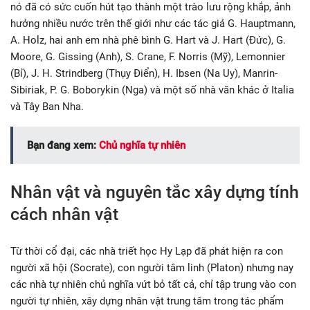
nó đã có sức cuốn hút tạo thành một trào lưu rộng khắp, ảnh
hưởng nhiều nước trên thế giới như các tác giả G. Hauptmann,
A. Holz, hai anh em nhà phê bình G. Hart và J. Hart (Đức), G.
Moore, G. Gissing (Anh), S. Crane, F. Norris (Mỹ), Lemonnier
(Bỉ), J. H. Strindberg (Thụy Điển), H. Ibsen (Na Uy), Manrin-
Sibiriak, P. G. Boborykin (Nga) và một số nhà văn khác ở Italia
và Tây Ban Nha.
Bạn đang xem:
Chủ nghĩa tự nhiên
Nhân vật và nguyên tắc xây dựng tính
cách nhân vật
Từ thời cổ đại, các nhà triết học Hy Lạp đã phát hiện ra con
người xã hội (Socrate), con người tâm linh (Platon) nhưng nay
các nhà tự nhiên chủ nghĩa vứt bỏ tất cả, chỉ tập trung vào con
người tự nhiên, xây dựng nhân vật trung tâm trong tác phẩm