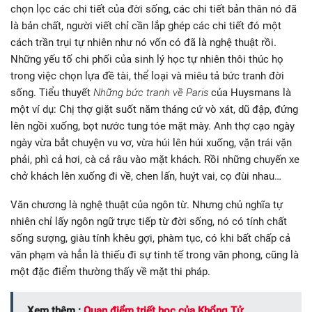
chọn lọc các chi tiết của đời sống, các chi tiết bản thân nó đã
là bản chất, người viết chỉ cần lắp ghép các chi tiết đó một
cách trần trụi tự nhiên như nó vốn có đã là nghệ thuật rồi.
Những yếu tố chi phối của sinh lý học tự nhiên thôi thúc họ
trong việc chọn lựa đề tài, thể loại và miêu tả bức tranh đời
sống. Tiểu thuyết
Những bức tranh về Paris
của Huysmans là
một ví dụ: Chị thợ giặt suốt năm tháng cứ vò xát, dũ đập, đứng
lên ngồi xuống, bọt nước tung tóe mặt mày. Anh thợ cạo ngày
ngày vừa bắt chuyện vu vơ, vừa húi lên húi xuống, vặn trái vặn
phải, phì cả hơi, cà cả râu vào mặt khách. Rồi những chuyến xe
chở khách lên xuống đi về, chen lấn, huýt vai, cọ đùi nhau…
Văn chương là nghệ thuật của ngôn từ. Nhưng chủ nghĩa tự
nhiên chỉ lấy ngôn ngữ trực tiếp từ đời sống, nó có tính chất
sống sượng, giàu tính khêu gợi, phàm tục, có khi bất chấp cả
văn phạm và hẳn là thiếu đi sự tinh tế trong văn phong, cũng là
một đặc điểm thường thấy về mặt thi pháp.
Xem thêm :
Quan điểm triết học của Khổng Tử