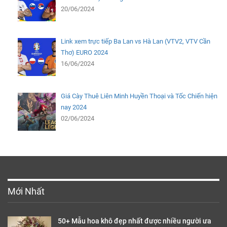
20/06/2024
Link xem trực tiếp Ba Lan vs Hà Lan (VTV2, VTV Cần
Thơ) EURO 2024
16/06/2024
Giá Cày Thuê Liên Minh Huyền Thoại và Tốc Chiến hiện
nay 2024
02/06/2024
Mới Nhất
50+ Mẫu hoa khô đẹp nhất được nhiều người ưa