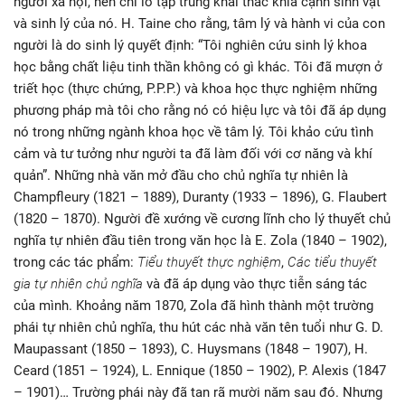
người xã hội, nên chỉ lo tập trung khai thác khía cạnh sinh vật
và sinh lý của nó. H. Taine cho rằng, tâm lý và hành vi của con
người là do sinh lý quyết định: “Tôi nghiên cứu sinh lý khoa
học bằng chất liệu tinh thần không có gì khác. Tôi đã mượn ở
triết học (thực chứng, P.P.P.) và khoa học thực nghiệm những
phương pháp mà tôi cho rằng nó có hiệu lực và tôi đã áp dụng
nó trong những ngành khoa học về tâm lý. Tôi khảo cứu tình
cảm và tư tưởng như người ta đã làm đối với cơ năng và khí
quản”. Những nhà văn mở đầu cho chủ nghĩa tự nhiên là
Champfleury (1821 – 1889), Duranty (1933 – 1896), G. Flaubert
(1820 – 1870). Người đề xướng về cương lĩnh cho lý thuyết chủ
nghĩa tự nhiên đầu tiên trong văn học là E. Zola (1840 – 1902),
trong các tác phẩm:
Tiểu thuyết thực nghiệm
,
Các tiểu thuyết
gia tự nhiên chủ nghĩa
và đã áp dụng vào thực tiễn sáng tác
của mình. Khoảng năm 1870, Zola đã hình thành một trường
phái tự nhiên chủ nghĩa, thu hút các nhà văn tên tuổi như G. D.
Maupassant (1850 – 1893), C. Huysmans (1848 – 1907), H.
Ceard (1851 – 1924), L. Ennique (1850 – 1902), P. Alexis (1847
– 1901)… Trường phái này đã tan rã mười năm sau đó. Nhưng