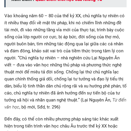
Vào khoảng năm 60 – 80 của thế kỷ XX, chủ nghĩa tự nhiên có
ít nhiều thay đổi về mặt thi pháp, khi nó chiếm lĩnh những đề
tài mới, đi vào những tầng vỉa mới của thực tại, trình bày cuộc
sống của lớp người cơ cực, bị áp bức, đời sống của thợ mỏ,
người buôn bán, tìm những tác động qua lại giữa các cá nhân
và đám đông, khảo sát vai trò của tiềm thức trong tâm lý con
người. “Chủ nghĩa tự nhiên – nhà nghiên cứu Lại Nguyên Ân
viết – đưa vào văn học những thủ pháp và phương thức nghệ
thuật mới để miêu tả đời sống. Chống lại thứ chủ nghĩa lạc
quan chính thống giả dối, chống lại tư tưởng và đạo lý tiểu thị
dân, biểu lộ tinh thần dân chủ rộng rãi và xu hướng phê phán, tố
cáo, chủ nghĩa tự nhiên đã ảnh hưởng đến sự tiến bộ của tư
tưởng xã hội và nhãn quan nghệ thuật.” (Lại Nguyên Ân,
Từ điển
văn học
, bộ mới, Sđd, tr. 296)
Đến đây, có thể còn nhiều phương pháp sáng tác khác xuất
hiện trong tiến trình văn học châu Âu trước thế kỷ XX hoặc