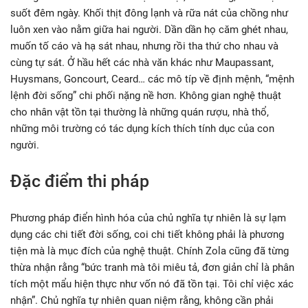
suốt đêm ngày. Khối thịt đông lạnh và rữa nát của chồng như
luôn xen vào nằm giữa hai người. Dần dần họ căm ghét nhau,
muốn tố cáo và hạ sát nhau, nhưng rồi tha thứ cho nhau và
cùng tự sát. Ở hầu hết các nhà văn khác như Maupassant,
Huysmans, Goncourt, Ceard… các mô típ về định mệnh, “mệnh
lệnh đời sống” chi phối nặng nề hơn. Không gian nghệ thuật
cho nhân vật tồn tại thường là những quán rượu, nhà thổ,
những môi trường có tác dụng kích thích tính dục của con
người.
Đặc điểm thi pháp
Phương pháp điển hình hóa của chủ nghĩa tự nhiên là sự lạm
dụng các chi tiết đời sống, coi chi tiết không phải là phương
tiện mà là mục đích của nghệ thuật. Chính Zola cũng đã từng
thừa nhận rằng “bức tranh mà tôi miêu tả, đơn giản chỉ là phân
tích một mẩu hiện thực như vốn nó đã tồn tại. Tôi chỉ việc xác
nhận”. Chủ nghĩa tự nhiên quan niệm rằng, không cần phải