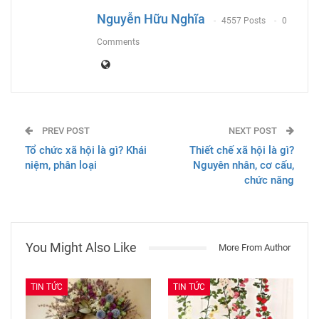
Email
Nguyễn Hữu Nghĩa
4557 Posts
0
Comments
PREV POST
NEXT POST
Tổ chức xã hội là gì? Khái
Thiết chế xã hội là gì?
niệm, phân loại
Nguyên nhân, cơ cấu,
chức năng
You Might Also Like
More From Author
TIN TỨC
TIN TỨC