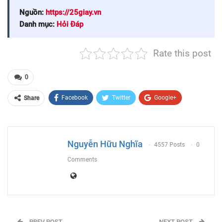
nghiệp. Hy vọng những thông tin này sẽ hữu ích với các bạn.
Nguồn:
https://25giay.vn
Danh mục:
Hỏi Đáp
Rate this post
0
Facebook
Twitter
Google+
Share
ReddIt
WhatsApp
Pinterest
Email
Nguyễn Hữu Nghĩa
4557 Posts
0
Comments