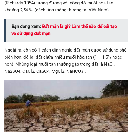
(Richards 1954) tương đương với nồng độ muối hòa tan
khoảng 2,56 ‰ (cách tính thông thường tại Việt Nam).
Bạn đang xem:
Đất mặn là gì? Làm thế nào để cải tạo
và sử dụng đất mặn
Ngoài ra, còn có 1 cách định nghĩa đất mặn được sử dụng phổ
biến hơn, đó là: đất chứa nhiều muối hòa tan (1 – 1,5% hoặc
hơn). Những loại muối tan thường gặp trong đất là NaCl,
Na2SO­4, CaCl2, CaSO4, MgCl2, NaHCO3…