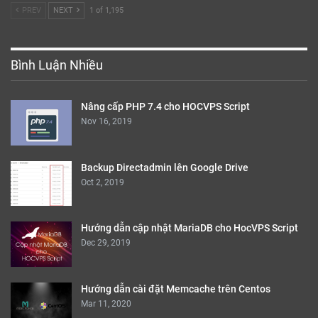
Jun 2, 2024
PREV
NEXT
1 of 1,195
Bình Luận Nhiều
Nâng cấp PHP 7.4 cho HOCVPS Script
Nov 16, 2019
Backup Directadmin lên Google Drive
Oct 2, 2019
Hướng dẫn cập nhật MariaDB cho HocVPS Script
Dec 29, 2019
Hướng dẫn cài đặt Memcache trên Centos