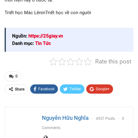
mới hiện nay ở nước ta.
Triết học Mác LêninTriết học về con người
Nguồn:
https://25giay.vn
Danh mục:
Tin Tức
Rate this post
0
Facebook
Twitter
Google+
Share
ReddIt
WhatsApp
Pinterest
Email
Nguyễn Hữu Nghĩa
4557 Posts
0
Comments