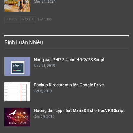
May 31, 2024
PREV
NEXT
1 of 1,195
Bình Luận Nhiều
Nâng cấp PHP 7.4 cho HOCVPS Script
Nov 16, 2019
Backup Directadmin lên Google Drive
Oct 2, 2019
Hướng dẫn cập nhật MariaDB cho HocVPS Script
Dec 29, 2019