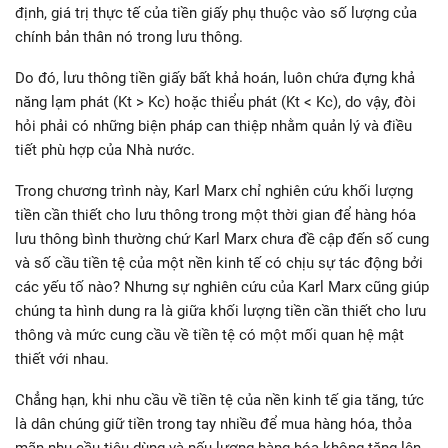
định, giá trị thực tế của tiền giấy phụ thuộc vào số lượng của
chính bản thân nó trong lưu thông.
Do đó, lưu thông tiền giấy bất khả hoán, luôn chứa đựng khả
năng lạm phát (Kt > Kc) hoặc thiểu phát (Kt < Kc), do vậy, đòi
hỏi phải có những biện pháp can thiệp nhằm quản lý và điều
tiết phù hợp của Nhà nước.
Trong chương trình này, Karl Marx chỉ nghiên cứu khối lượng
tiền cần thiết cho lưu thông trong một thời gian để hàng hóa
lưu thông bình thường chứ Karl Marx chưa đề cập đến số cung
và số cầu tiền tệ của một nền kinh tế có chịu sự tác động bởi
các yếu tố nào? Nhưng sự nghiên cứu của Karl Marx cũng giúp
chúng ta hình dung ra là giữa khối lượng tiền cần thiết cho lưu
thông và mức cung cầu về tiền tệ có một mối quan hệ mật
thiết với nhau.
Chẳng hạn, khi nhu cầu về tiền tệ của nền kinh tế gia tăng, tức
là dân chúng giữ tiền trong tay nhiều để mua hàng hóa, thỏa
mãn nhu cầu tiêu dùng và nếu lượng hàng hóa không tăng lên