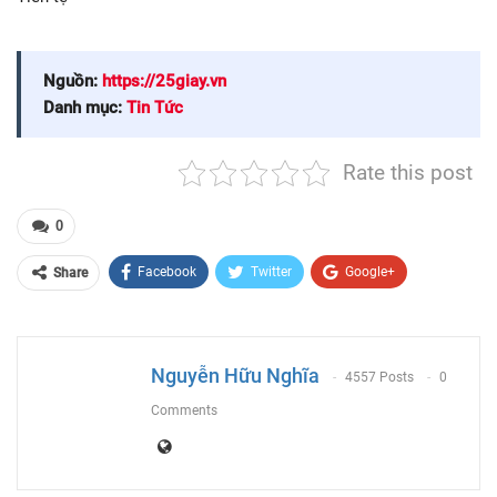
Nguồn:
https://25giay.vn
Danh mục:
Tin Tức
Rate this post
0
Facebook
Twitter
Google+
Share
ReddIt
WhatsApp
Pinterest
Email
Nguyễn Hữu Nghĩa
4557 Posts
0
Comments