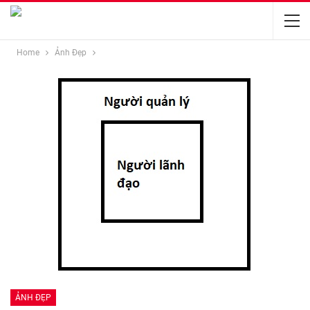
Home
Ảnh Đẹp
ẢNH ĐẸP