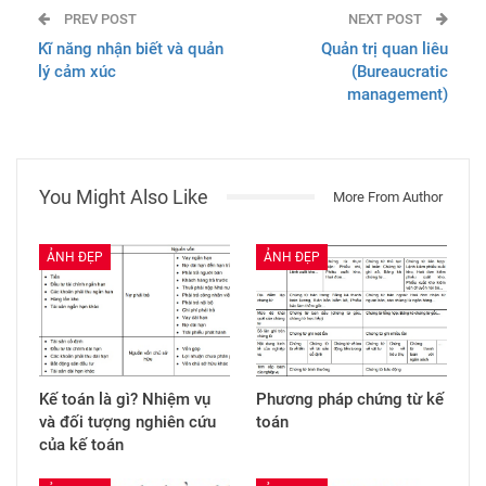
PREV POST
NEXT POST
Kĩ năng nhận biết và quản
Quản trị quan liêu
lý cảm xúc
(Bureaucratic
management)
You Might Also Like
More From Author
ẢNH ĐẸP
ẢNH ĐẸP
Kế toán là gì? Nhiệm vụ
Phương pháp chứng từ kế
và đối tượng nghiên cứu
toán
của kế toán