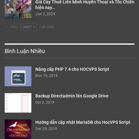
Giá Cày Thuê Liên Minh Huyền Thoại và Tốc Chiến
hiện nay…
Jun 2, 2024
PREV
NEXT
1 of 1,195
Bình Luận Nhiều
Nâng cấp PHP 7.4 cho HOCVPS Script
Nov 16, 2019
Backup Directadmin lên Google Drive
Oct 2, 2019
Hướng dẫn cập nhật MariaDB cho HocVPS Script
Dec 29, 2019