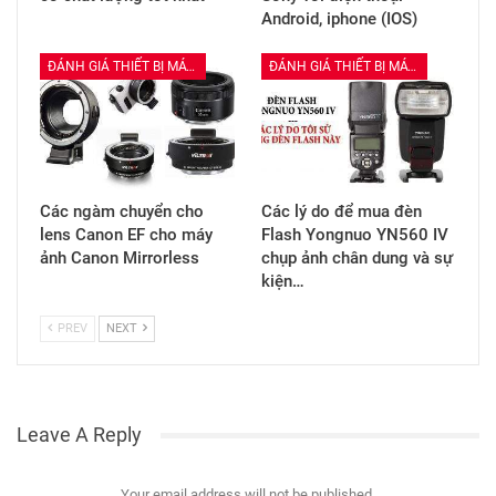
Android, iphone (IOS)
ĐÁNH GIÁ THIẾT BỊ MÁY ẢNH
ĐÁNH GIÁ THIẾT BỊ MÁY ẢNH
Các ngàm chuyển cho
Các lý do để mua đèn
lens Canon EF cho máy
Flash Yongnuo YN560 IV
ảnh Canon Mirrorless
chụp ảnh chân dung và sự
kiện…
PREV
NEXT
Leave A Reply
Your email address will not be published.