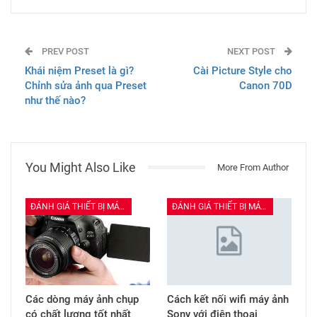
PREV POST
NEXT POST
Khái niệm Preset là gì?
Cài Picture Style cho
Chỉnh sửa ảnh qua Preset
Canon 70D
như thế nào?
You Might Also Like
More From Author
ĐÁNH GIÁ THIẾT BỊ MÁY ẢNH
ĐÁNH GIÁ THIẾT BỊ MÁY ẢNH
Các dòng máy ảnh chụp
Cách kết nối wifi máy ảnh
có chất lượng tốt nhất
Sony với điện thoại