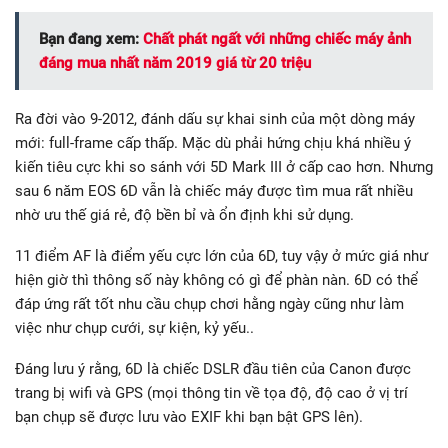
Bạn đang xem:
Chất phát ngất với những chiếc máy ảnh
đáng mua nhất năm 2019 giá từ 20 triệu
Ra đời vào 9-2012, đánh dấu sự khai sinh của một dòng máy
mới: full-frame cấp thấp. Mặc dù phải hứng chịu khá nhiều ý
kiến tiêu cực khi so sánh với 5D Mark III ở cấp cao hơn. Nhưng
sau 6 năm EOS 6D vẫn là chiếc máy được tìm mua rất nhiều
nhờ ưu thế giá rẻ, độ bền bỉ và ổn định khi sử dụng.
11 điểm AF là điểm yếu cực lớn của 6D, tuy vậy ở mức giá như
hiện giờ thì thông số này không có gì để phàn nàn. 6D có thể
đáp ứng rất tốt nhu cầu chụp chơi hằng ngày cũng như làm
việc như chụp cưới, sự kiện, kỷ yếu..
Đáng lưu ý rằng, 6D là chiếc DSLR đầu tiên của Canon được
trang bị wifi và GPS (mọi thông tin về tọa độ, độ cao ở vị trí
bạn chụp sẽ được lưu vào EXIF khi bạn bật GPS lên).