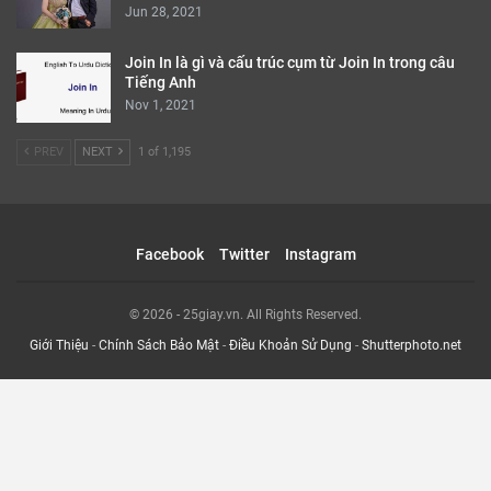
Jun 28, 2021
Join In là gì và cấu trúc cụm từ Join In trong câu
Tiếng Anh
Nov 1, 2021
PREV
NEXT
1 of 1,195
Facebook
Twitter
Instagram
© 2026 - 25giay.vn. All Rights Reserved.
Giới Thiệu
-
Chính Sách Bảo Mật
-
Điều Khoản Sử Dụng
-
Shutterphoto.net