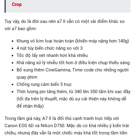
Crop
Tuy vậy, do là đời sau nên a7 II vẫn có một vài điểm khác so
với a7 bao gồm:
Khung vỏ kim loại hoàn toàn (khiến máy nặng hơn 140g)
4 nút tùy biến chức năng so với 3
Tốc độ lấy nét nhanh hơn khá nhiều
Khả năng xử lý nhiễu tốt hơn ở điều kiện chụp thiếu sáng
Bổ sung thêm CineGamma, Time code cho những người
quay phim
Chống rung cảm biển 5 trục
Thời lượng pin tăng thêm, từ 340 lên 350 tấm khi sạc đầy
(tối đa trên lý thuyết, mặc dù sự cải thiện này không dễ
để nhận thấy)
Trong tầm giá này, A7 II là đối thủ cạnh tranh trực tiếp với
Canon EOS 6D và Nikon D750. Mặc dù có khá nhiều ý kiến trái
chiều, nhưng đây vẫn là một chiếc máy khá tốt trong tầm tiền