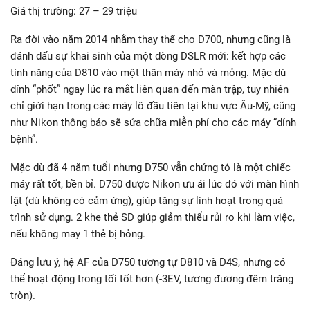
Giá thị trường: 27 – 29 triệu
Ra đời vào năm 2014 nhằm thay thế cho D700, nhưng cũng là
đánh dấu sự khai sinh của một dòng DSLR mới: kết hợp các
tính năng của D810 vào một thân máy nhỏ và mỏng. Mặc dù
dính “phốt” ngay lúc ra mắt liên quan đến màn trập, tuy nhiên
chỉ giới hạn trong các máy lô đầu tiên tại khu vực Âu-Mỹ, cũng
như Nikon thông báo sẽ sửa chữa miễn phí cho các máy “dính
bệnh”.
Mặc dù đã 4 năm tuổi nhưng D750 vẫn chứng tỏ là một chiếc
máy rất tốt, bền bỉ. D750 được Nikon ưu ái lúc đó với màn hình
lật (dù không có cảm ứng), giúp tăng sự linh hoạt trong quá
trình sử dụng. 2 khe thẻ SD giúp giảm thiểu rủi ro khi làm việc,
nếu không may 1 thẻ bị hỏng.
Đáng lưu ý, hệ AF của D750 tương tự D810 và D4S, nhưng có
thể hoạt động trong tối tốt hơn (-3EV, tương đương đêm trăng
tròn).