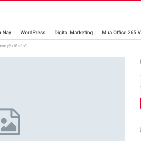
m Nay
WordPress
Digital Marketing
Mua Office 365 V
các yếu tố nào?