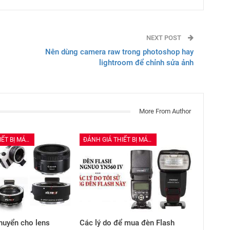
NEXT POST
Nên dùng camera raw trong photoshop hay
lightroom để chỉnh sửa ảnh
More From Author
ĐÁNH GIÁ THIẾT BỊ MÁY ẢNH
ĐÁNH GIÁ THIẾT BỊ MÁY ẢNH
uyển cho lens
Các lý do để mua đèn Flash