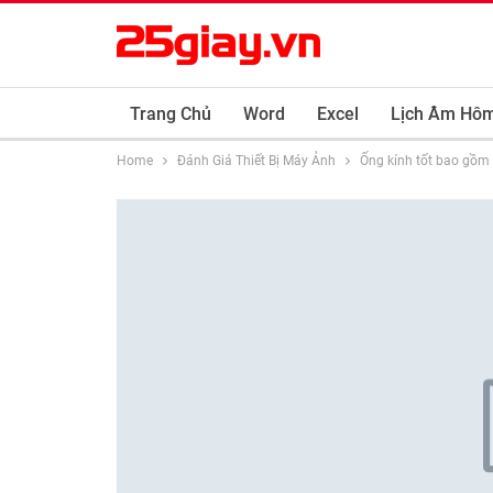
Trang Chủ
Word
Excel
Lịch Âm Hô
Home
Đánh Giá Thiết Bị Máy Ảnh
Ống kính tốt bao gồm 