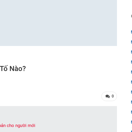
 Tố Nào?
0
bản cho người mới