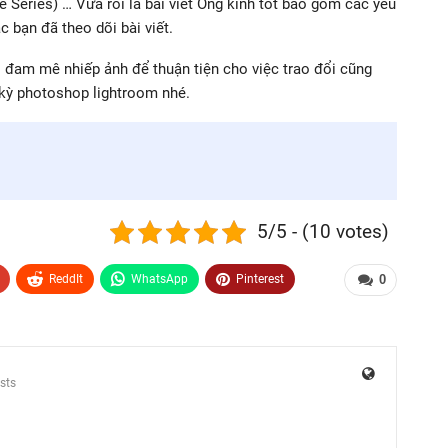
Series) … Vừa rồi là bài viết Ống kính tốt bao gồm các yếu
 bạn đã theo dõi bài viết.
 đam mê nhiếp ảnh để thuận tiện cho việc trao đổi cũng
 kỳ photoshop lightroom nhé.
5/5 - (10 votes)
ReddIt
WhatsApp
Pinterest
0
sts