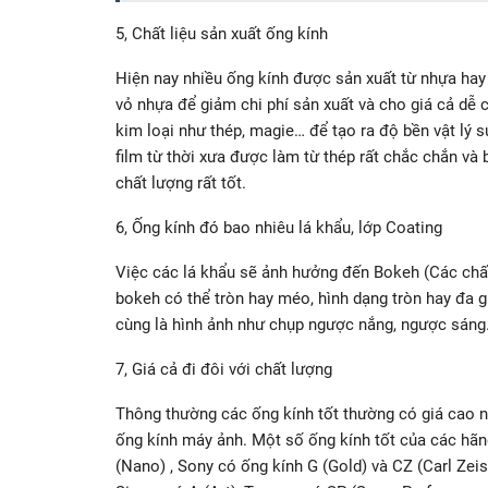
5, Chất liệu sản xuất ống kính
Hiện nay nhiều ống kính được sản xuất từ nhựa hay
vỏ nhựa để giảm chi phí sản xuất và cho giá cả dễ 
kim loại như thép, magie… để tạo ra độ bền vật lý 
film từ thời xưa được làm từ thép rất chắc chắn và
chất lượng rất tốt.
6, Ống kính đó bao nhiêu lá khẩu, lớp Coating
Việc các lá khẩu sẽ ảnh hưởng đến Bokeh (Các chấ
bokeh có thể tròn hay méo, hình dạng tròn hay đa 
cùng là hình ảnh như chụp ngược nắng, ngược sáng
7, Giá cả đi đôi với chất lượng
Thông thường các ống kính tốt thường có giá cao nê
ống kính máy ảnh. Một số ống kính tốt của các hãn
(Nano) , Sony có ống kính G (Gold) và CZ (Carl Zei