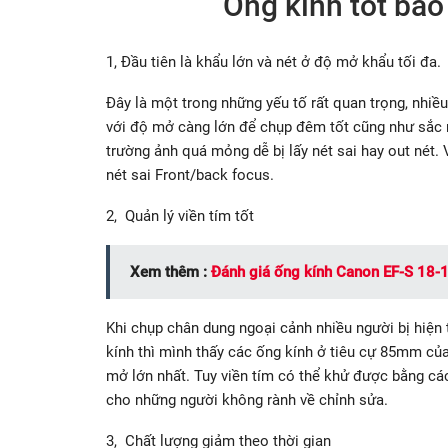
Ống kính tốt bao
1, Đầu tiên là khẩu lớn và nét ở độ mở khẩu tối đa.
Đây là một trong những yếu tố rất quan trọng, nhiề
với độ mở càng lớn để chụp đêm tốt cũng như sắc né
trường ảnh quá mỏng dễ bị lấy nét sai hay out nét. 
nét sai Front/back focus.
2, Quản lý viền tím tốt
Xem thêm :
Đánh giá ống kính Canon EF-S 18-
Khi chụp chân dung ngoại cảnh nhiều người bị hiện 
kính thì mình thấy các ống kính ở tiêu cự 85mm của
mở lớn nhất. Tuy viền tím có thể khử được bằng cá
cho những người không rành về chỉnh sửa.
3, Chất lượng giảm theo thời gian