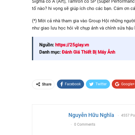
Sigma có A (Art), Tamron có SP (Super Performance 
tố nào? hi vọng sẽ giúp ích cho các bạn. Cám ơn các
(*) Mời cả nhà tham gia vào Group Hội những người
như giao lưu học hỏi về chụp ảnh và chỉnh sửa hậu
Nguồn:
https://25giay.vn
Danh mục:
Đánh Giá Thiết Bị Máy Ảnh
Facebook
Twitter
Google+
Share
Email
Nguyễn Hữu Nghĩa
4557 Po
0 Comments