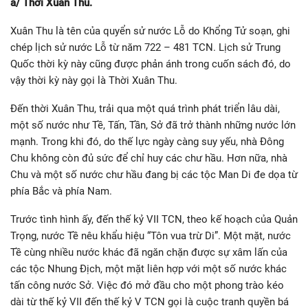
a/ Thời Xuân Thu.
Xuân Thu là tên của quyển sử nước Lỗ do Khổng Tử soạn, ghi
chép lịch sử nước Lỗ từ năm 722 – 481 TCN. Lịch sử Trung
Quốc thời kỳ này cũng được phản ánh trong cuốn sách đó, do
vậy thời kỳ này gọi là Thời Xuân Thu.
Đến thời Xuân Thu, trải qua một quá trình phát triển lâu dài,
một số nước như Tề, Tấn, Tần, Sở đã trở thành những nước lớn
mạnh. Trong khi đó, do thế lực ngày càng suy yếu, nhà Đông
Chu không còn đủ sức để chỉ huy các chư hầu. Hơn nữa, nhà
Chu và một số nước chư hầu đang bị các tộc Man Di đe dọa từ
phía Bắc và phía Nam.
Trước tình hình ấy, đến thế kỷ VII TCN, theo kế hoạch của Quản
Trọng, nước Tề nêu khẩu hiệu “Tôn vua trừ Di”. Một mặt, nước
Tề cùng nhiều nước khác đã ngăn chặn được sự xâm lấn của
các tộc Nhung Địch, một mặt liên hợp với một số nước khác
tấn công nước Sở. Việc đó mở đầu cho một phong trào kéo
dài từ thế kỷ VII đến thế kỷ V TCN gọi là cuộc tranh quyền bá