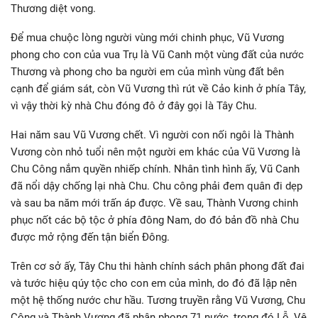
Thương diệt vong.
Để mua chuộc lòng người vùng mới chinh phục, Vũ Vương
phong cho con của vua Trụ là Vũ Canh một vùng đất của nước
Thương và phong cho ba người em của mình vùng đất bên
cạnh để giám sát, còn Vũ Vương thì rút về Cảo kinh ở phía Tây,
vì vậy thời kỳ nhà Chu đóng đô ở đây gọi là Tây Chu.
Hai năm sau Vũ Vương chết. Vì người con nối ngôi là Thành
Vương còn nhỏ tuổi nên một người em khác của Vũ Vương là
Chu Công nắm quyền nhiếp chính. Nhân tình hình ấy, Vũ Canh
đã nổi dậy chống lại nhà Chu. Chu công phải đem quân đi dẹp
và sau ba năm mới trấn áp được. Về sau, Thành Vương chinh
phục nốt các bộ tộc ở phía đông Nam, do đó bản đồ nhà Chu
được mở rộng đến tận biển Đông.
Trên cơ sở ấy, Tây Chu thi hành chính sách phân phong đất đai
và tước hiệu qúy tộc cho con em của mình, do đó đã lập nên
một hệ thống nước chư hầu. Tương truyền rằng Vũ Vương, Chu
Công và Thành Vương đã phân phong 71 nước, trong đó Lỗ, Vệ