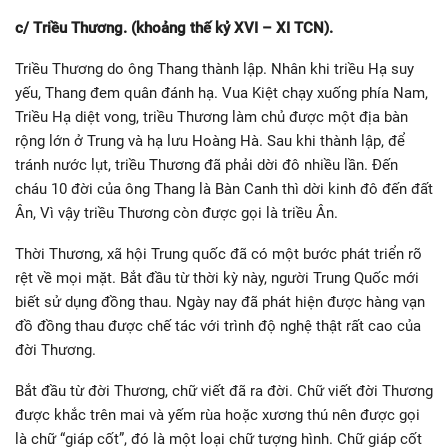
c/ Triều Thương. (khoảng thế kỷ XVI – XI TCN).
Triều Thương do ông Thang thành lập. Nhân khi triều Hạ suy
yếu, Thang đem quân đánh hạ. Vua Kiệt chạy xuống phía Nam,
Triều Hạ diệt vong, triều Thương làm chủ được một địa bàn
rộng lớn ở Trung và hạ lưu Hoàng Hà. Sau khi thành lập, để
tránh nước lụt, triều Thương đã phải dời đô nhiều lần. Đến
cháu 10 đời của ông Thang là Bàn Canh thì dời kinh đô đến đất
Ân, Vì vậy triều Thương còn được gọi là triều Ân.
Thời Thương, xã hội Trung quốc đã có một bước phát triển rõ
rệt về mọi mặt. Bắt đầu từ thời kỳ này, người Trung Quốc mới
biết sử dụng đồng thau. Ngày nay đã phát hiện được hàng vạn
đồ đồng thau được chế tác với trình độ nghệ thật rất cao của
đời Thương.
Bắt đầu từ đời Thương, chữ viết đã ra đời. Chữ viết đời Thương
được khắc trên mai và yếm rùa hoặc xương thú nên được gọi
là chữ “giáp cốt”, đó là một loại chữ tượng hình. Chữ giáp cốt