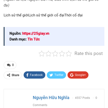
đại)
Lịch sử thế giớiLịch sử thế giới cổ đạiThời cổ đại
Nguồn:
https://25giay.vn
Danh mục:
Tin Tức
Rate this post
0
Facebook
Twitter
Google+
Share
ReddIt
WhatsApp
Pinterest
Email
Nguyễn Hữu Nghĩa
4557 Posts
0
Comments