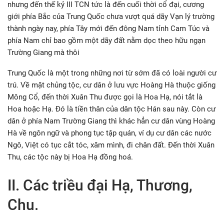
nhưng đến thế kỷ III TCN tức là đến cuối thời cổ đại, cương
giới phía Bắc của Trung Quốc chưa vượt quá dãy Vạn lý trường
thành ngày nay, phía Tây mới đến đông Nam tỉnh Cam Túc và
phía Nam chỉ bao gồm một dãy đất nằm dọc theo hữu ngạn
Trường Giang mà thôi
Trung Quốc là một trong những nơi từ sớm đã có loài người cư
trú. Về mặt chủng tộc, cư dân ở lưu vực Hoàng Hà thuộc giống
Mông Cổ, đến thời Xuân Thu được gọi là Hoa Hạ, nói tắt là
Hoa hoặc Hạ. Đó là tiền thân của dân tộc Hán sau này. Còn cư
dân ở phía Nam Trường Giang thì khác hẳn cư dân vùng Hoàng
Hà về ngôn ngữ và phong tục tập quán, ví dụ cư dân các nước
Ngô, Việt có tục cắt tóc, xăm mình, đi chân đất. Đến thời Xuân
Thu, các tộc này bị Hoa Hạ đồng hoá.
II. Các triều đại Hạ, Thương,
Chu.