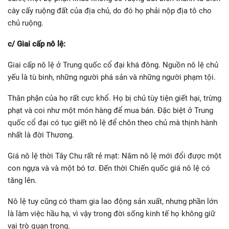
cày cấy ruộng đất của địa chủ, do đó họ phải nộp địa tô cho
chủ ruộng.
c/ Giai cấp nô lệ:
Giai cấp nô lệ ở Trung quốc cổ đại khá đông. Nguồn nô lệ chủ
yếu là tù binh, những người phá sản và những người phạm tội.
Thân phận của họ rất cực khổ. Họ bị chủ tùy tiện giết hại, trừng
phạt và coi như một món hàng để mua bán. Đặc biệt ở Trung
quốc cổ đại có tục giết nô lệ để chôn theo chủ mà thịnh hành
nhất là đời Thương.
Giá nô lệ thời Tây Chu rất rẻ mạt: Năm nô lệ mới đổi được một
con ngựa và và một bó tơ. Đến thời Chiến quốc giá nô lệ có
tăng lên.
Nô lệ tuy cũng có tham gia lao động sản xuất, nhưng phần lớn
là làm việc hầu hạ, vì vậy trong đời sống kinh tế họ không giữ
vai trò quan trọng.