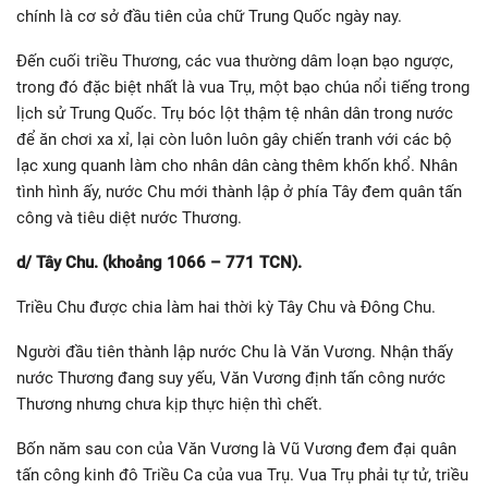
chính là cơ sở đầu tiên của chữ Trung Quốc ngày nay.
Đến cuối triều Thương, các vua thường dâm loạn bạo ngược,
trong đó đặc biệt nhất là vua Trụ, một bạo chúa nổi tiếng trong
lịch sử Trung Quốc. Trụ bóc lột thậm tệ nhân dân trong nước
để ăn chơi xa xỉ, lại còn luôn luôn gây chiến tranh với các bộ
lạc xung quanh làm cho nhân dân càng thêm khốn khổ. Nhân
tình hình ấy, nước Chu mới thành lập ở phía Tây đem quân tấn
công và tiêu diệt nước Thương.
d/ Tây Chu. (khoảng 1066 – 771 TCN).
Triều Chu được chia làm hai thời kỳ Tây Chu và Đông Chu.
Người đầu tiên thành lập nước Chu là Văn Vương. Nhận thấy
nước Thương đang suy yếu, Văn Vương định tấn công nước
Thương nhưng chưa kịp thực hiện thì chết.
Bốn năm sau con của Văn Vương là Vũ Vương đem đại quân
tấn công kinh đô Triều Ca của vua Trụ. Vua Trụ phải tự tử, triều