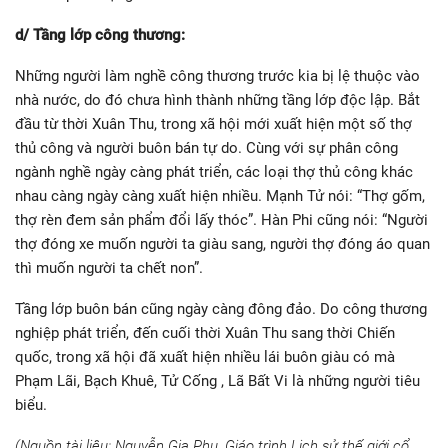
d/ Tầng lớp công thương:
Những người làm nghề công thương trước kia bị lệ thuộc vào
nhà nước, do đó chưa hình thành những tầng lớp độc lập. Bắt
đầu từ thời Xuân Thu, trong xã hội mới xuất hiện một số thợ
thủ công và người buôn bán tự do. Cùng với sự phân công
ngành nghề ngày càng phát triển, các loại thợ thủ công khác
nhau càng ngày càng xuất hiện nhiều. Mạnh Tử nói: “Thợ gốm,
thợ rèn đem sản phẩm đổi lấy thóc”. Hàn Phi cũng nói: “Người
thợ đóng xe muốn người ta giàu sang, người thợ đóng áo quan
thì muốn người ta chết non”.
Tầng lớp buôn bán cũng ngày càng đông đảo. Do công thương
nghiệp phát triển, đến cuối thời Xuân Thu sang thời Chiến
quốc, trong xã hội đã xuất hiện nhiều lái buôn giàu có mà
Phạm Lãi, Bạch Khuê, Tử Cống , Lã Bất Vi là những người tiêu
biểu.
(Nguồn tài liệu: Nguyễn Gia Phu, Giáo trình Lịch sử thế giới cổ