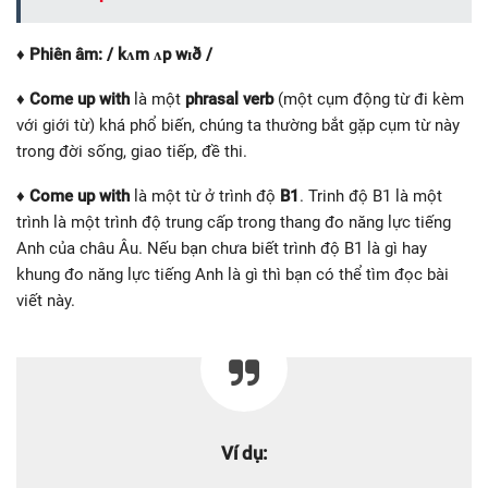
♦
Phiên âm: / kʌm ʌp wɪð /
♦ Come up with
là một
phrasal verb
(một cụm động từ đi kèm
với giới từ) khá phổ biến, chúng ta thường bắt gặp cụm từ này
trong đời sống, giao tiếp, đề thi.
♦ Come up with
là một từ ở trình độ
B1
. Trinh độ B1 là một
trình là một trình độ trung cấp trong thang đo năng lực tiếng
Anh của châu Âu. Nếu bạn chưa biết trình độ B1 là gì hay
khung đo năng lực tiếng Anh là gì thì bạn có thể tìm đọc bài
viết này.
Ví dụ: