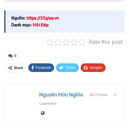
Nguồn:
https://25giay.vn
Danh mục:
Hỏi Đáp
Rate this post
0
Facebook
Twitter
Google+
Share
ReddIt
WhatsApp
Pinterest
Email
Nguyễn Hữu Nghĩa
4557 Posts
0
Comments