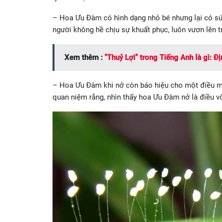
– Hoa Ưu Đàm có hình dạng nhỏ bé nhưng lại có sứ
người không hề chịu sự khuất phục, luôn vươn lên 
Xem thêm :
"Thuỷ Lợi" trong Tiếng Anh là gì: Đ
– Hoa Ưu Đàm khi nở còn báo hiệu cho một điều m
quan niệm rằng, nhìn thấy hoa Ưu Đàm nở là điều 