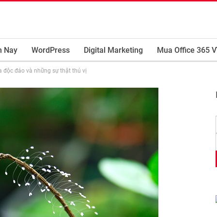
m Nay
WordPress
Digital Marketing
Mua Office 365 V
 độc đáo và những sự thật thú vị