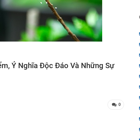
ểm, Ý Nghĩa Độc Đáo Và Những Sự
0