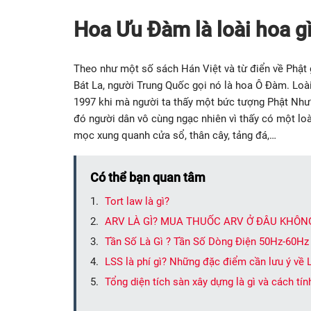
Hoa Ưu Đàm là loài hoa g
Theo như một số sách Hán Việt và từ điển về Phật
Bát La, người Trung Quốc gọi nó là hoa Ô Đàm. Loà
1997 khi mà người ta thấy một bức tượng Phật Như
đó người dân vô cùng ngạc nhiên vì thấy có một lo
mọc xung quanh cửa sổ, thân cây, tảng đá,…
Có thể bạn quan tâm
Tort law là gì?
ARV LÀ GÌ? MUA THUỐC ARV Ở ĐÂU KHÔNG
Tần Số Là Gì ? Tần Số Dòng Điện 50Hz-60Hz
LSS là phí gì? Những đặc điểm cần lưu ý về 
Tổng diện tích sàn xây dựng là gì và cách tí