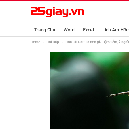
Trang Chủ
Word
Excel
Lịch Âm Hô
Home
Hỏi Đáp
Hoa Ưu Đàm là hoa gì? Đặc điểm, ý nghĩa