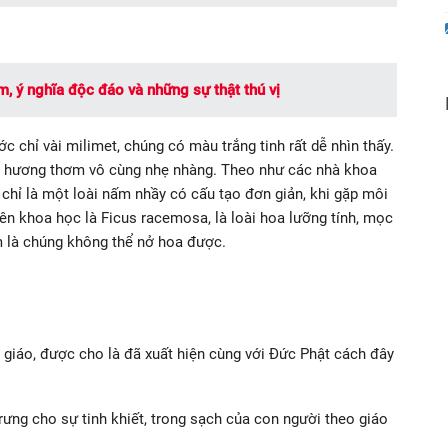
, ý nghĩa độc đáo và những sự thật thú vị
 chỉ vài milimet, chúng có màu trắng tinh rất dễ nhìn thấy.
ỏa hương thơm vô cùng nhẹ nhàng. Theo như các nhà khoa
chỉ là một loài nấm nhầy có cấu tạo đơn giản, khi gặp môi
tên khoa học là Ficus racemosa, là loài hoa lưỡng tính, mọc
m là chúng không thể nở hoa được.
t giáo, được cho là đã xuất hiện cùng với Đức Phật cách đây
:
ưng cho sự tinh khiết, trong sạch của con người theo giáo