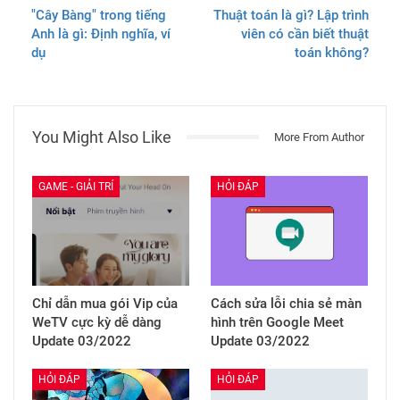
"Cây Bàng" trong tiếng
Thuật toán là gì? Lập trình
Anh là gì: Định nghĩa, ví
viên có cần biết thuật
dụ
toán không?
You Might Also Like
More From Author
GAME - GIẢI TRÍ
HỎI ĐÁP
Chỉ dẫn mua gói Vip của
Cách sửa lỗi chia sẻ màn
WeTV cực kỳ dễ dàng
hình trên Google Meet
Update 03/2022
Update 03/2022
HỎI ĐÁP
HỎI ĐÁP