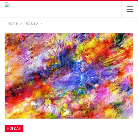
Home
Hỏi Đáp
HỎI ĐÁP