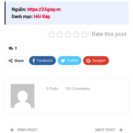
Nguồn:
https://25giay.vn
Danh mục:
Hỏi Đáp
Rate this post
0
Facebook
Twitter
Google+
Share
ReddIt
WhatsApp
Pinterest
Email
0 Posts
133 Comments
PREV POST
NEXT POST