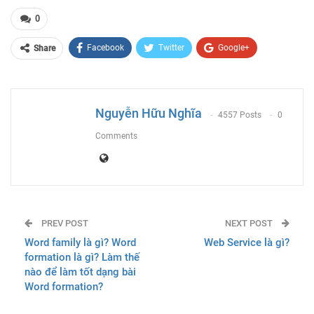
0
Facebook
Twitter
Google+
Share
ReddIt
WhatsApp
Pinterest
Email
Nguyễn Hữu Nghĩa
4557 Posts
0
Comments
PREV POST
NEXT POST
Word family là gì? Word
Web Service là gì?
formation là gì? Làm thế
nào để làm tốt dạng bài
Word formation?