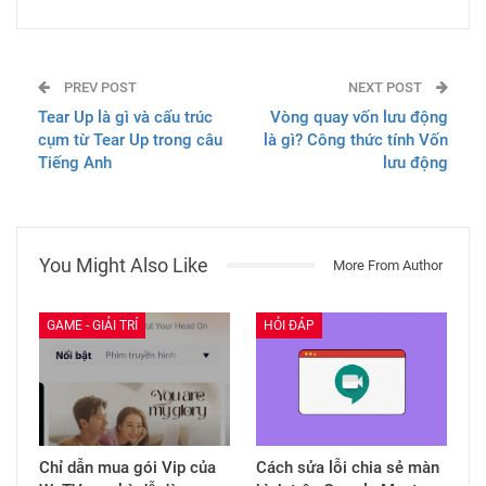
PREV POST
NEXT POST
Tear Up là gì và cấu trúc
Vòng quay vốn lưu động
cụm từ Tear Up trong câu
là gì? Công thức tính Vốn
Tiếng Anh
lưu động
You Might Also Like
More From Author
GAME - GIẢI TRÍ
HỎI ĐÁP
Chỉ dẫn mua gói Vip của
Cách sửa lỗi chia sẻ màn