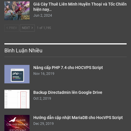
Giá Cày Thuê Liên Minh Huyền Thoại và Tốc Chiến
hiện nay…
Jun 2, 2024
PREV
NEXT
1 of 1,195
Bình Luận Nhiều
Nâng cấp PHP 7.4 cho HOCVPS Script
Nov 16, 2019
Backup Directadmin lên Google Drive
Oct 2, 2019
Hướng dẫn cập nhật MariaDB cho HocVPS Script
Dec 29, 2019