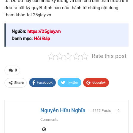
tư. Do đó hãy cân nhắc kỹ lưỡng và làm chủ bản thân trước khi
đưa ra bất kỳ quyết định nào cấu thành từ những nội dung
tham khảo tại 25giay.vn.
Nguồn:
https://25giay.vn
Danh mục:
Hỏi Đáp
Rate this post
0
Facebook
Twitter
Google+
Share
ReddIt
WhatsApp
Pinterest
Email
Nguyễn Hữu Nghĩa
4557 Posts
0
Comments