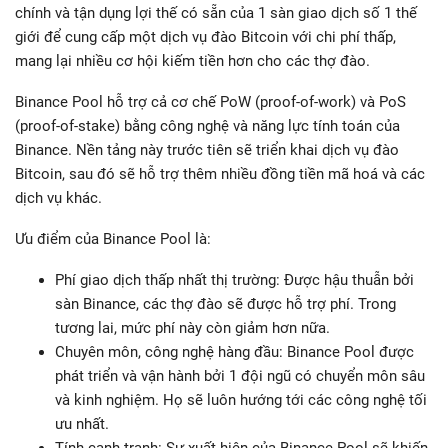
chính và tận dụng lợi thế có sẵn của 1 sàn giao dịch số 1 thế
giới để cung cấp một dịch vụ đào Bitcoin với chi phí thấp,
mang lại nhiều cơ hội kiếm tiền hơn cho các thợ đào.
Binance Pool hỗ trợ cả cơ chế PoW (proof-of-work) và PoS
(proof-of-stake) bằng công nghệ và năng lực tính toán của
Binance. Nền tảng này trước tiên sẽ triển khai dịch vụ đào
Bitcoin, sau đó sẽ hỗ trợ thêm nhiều đồng tiền mã hoá và các
dịch vụ khác.
Ưu điểm của Binance Pool là:
Phí giao dịch thấp nhất thị trường: Được hậu thuẫn bởi
sàn Binance, các thợ đào sẽ được hỗ trợ phí. Trong
tương lai, mức phí này còn giảm hơn nữa.
Chuyên môn, công nghệ hàng đầu: Binance Pool được
phát triển và vận hành bởi 1 đội ngũ có chuyển môn sâu
và kinh nghiệm. Họ sẽ luôn hướng tới các công nghệ tối
ưu nhất.
Tính cạnh tranh: Sự xuất hiện của Binance Pool sẽ khiến